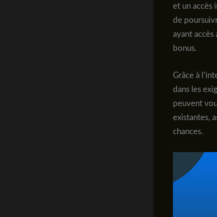
et un accès 
de poursuivr
ayant accès 
bonus.
Grâce à l’int
dans les exi
peuvent vou
existantes, 
chances.