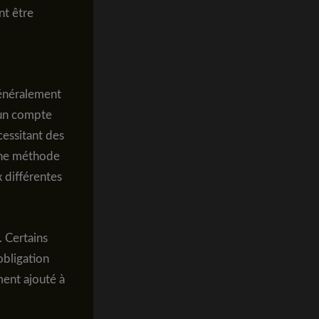
nt être
généralement
r un compte
cessitant des
 une méthode
 différentes
. Certains
obligation
ment ajouté à