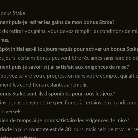
Bonus Stake
nt puis-je retirer les gains de mon bonus Stake?
 de retirer vos gains, vous devez remplir les conditions de mi
nus.
pôt initial est-il toujours requis pour activer un bonus Stak
oujours, certains bonus peuvent être réclamés sans faire de dép
nt puis-je savoir si j’ai satisfait aux exigences de mise?
pouvez suivre votre progression dans votre compte, qui affi
ment les conditions restantes à remplir.
onus Stake sont-ils disponibles pour tous les jeux?
ins bonus peuvent être spécifiques à certains jeux, tandis que
universels.
en de temps ai-je pour satisfaire les exigences de mise?
riode la plus courante est de 30 jours, mais cela peut varier se