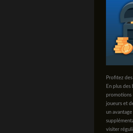
Profitez des
En plus des
promotions e
joueurs et d
un avantage
supplémentai
visiter régul