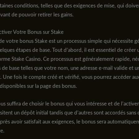
taines conditions, telles que des exigences de mise, qui doive
vant de pouvoir retirer les gains.
iver Votre Bonus sur Stake
 de votre bonus Stake est un processus simple qui nécessite 
elques étapes de base. Tout d’abord, il est essentiel de crée
forme Stake Casino. Ce processus est généralement rapide, né
 de base telles que votre nom, une adresse e-mail valide et
 Une fois le compte créé et vérifié, vous pourrez accéder aux
isponibles sur la page des bonus.
ous suffira de choisir le bonus qui vous intéresse et de l’activer
itent un dépôt initial tandis que d’autres sont accordés sans 
Après avoir satisfait aux exigences, le bonus sera automatique
e.