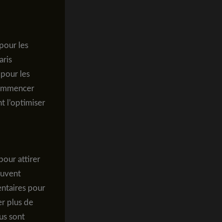
pour les
aris
 pour les
 commencer
 l’optimiser
our attirer
euvent
entaires pour
r plus de
us sont