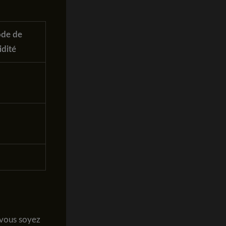
ode de
idité
 vous soyez