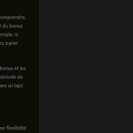
 comprendre.
t du bonus
emple, si
z parier
bonus et les
 période de
ans un laps
e flexibilité