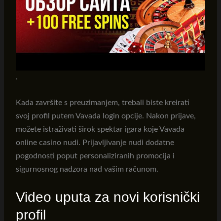
.
Kada završite s preuzimanjem, trebali biste kreirati
svoj profil putem Vavada login opcije. Nakon prijave,
možete istraživati širok spektar igara koje Vavada
online casino nudi. Prijavljivanje nudi dodatne
pogodnosti poput personaliziranih promocija i
sigurnosnog nadzora nad vašim računom.
Video uputa za novi korisnički
profil