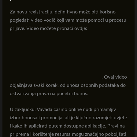
Za novu registraciju, definitivno može biti korisno
pogledati video vodič koji vam može pomoći u procesu
prijave. Video možete pronaći ovdje:
. Ovaj video
objašnjava svaki korak, od unosa osobnih podataka do
ostvarivanja prava na početni bonus.
U zaključku, Vavada casino online nudi primamljiv
izbor bonusa i promocija, ali je ključno razumjeti uvjete
i kako ih aplicirati putem dostupne aplikacije. Pravilna
priprema i korištenje resursa mogu značajno poboljšati