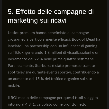
5. Effetto delle campagne di
marketing sui ricavi
Le slot premium hanno beneficiato di campagne
cross‑media particolarmente efficaci. Book of Dead ha
lanciato una partnership con un influencer di gaming
su TikTok, generando 1,8 milioni di visualizzazioni e un
incremento del 22 % nelle prime quattro settimane.
Parallelamente, Starburst è stato promosso tramite
spot televisivi durante eventi sportivi, contribuendo a
un aumento del 15 % del traffico organico sul sito
mobile.
Il ROI medio delle campagne per questi titoli si aggira
intorno al 4,3 :1, calcolato come profitto netto