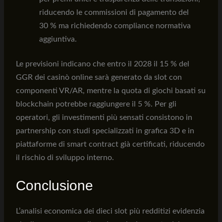
riducendo le commissioni di pagamento del
30 % ma richiedendo compliance normativa
aggiuntiva.
Le previsioni indicano che entro il 2028 il 15 % del
GGR dei casinò online sarà generato da slot con
componenti VR/AR, mentre la quota di giochi basati su
blockchain potrebbe raggiungere il 5 %. Per gli
operatori, gli investimenti più sensati consistono in
partnership con studi specializzati in grafica 3D e in
piattaforme di smart contract già certificati, riducendo
il rischio di sviluppo interno.
Conclusione
L’analisi economica dei dieci slot più redditizi evidenzia