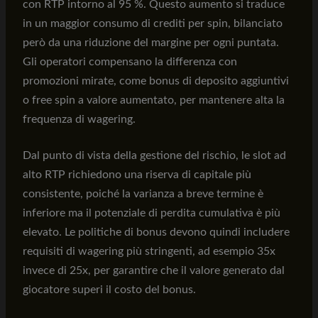
con RTP intorno al 95 %. Questo aumento si traduce
in un maggior consumo di crediti per spin, bilanciato
però da una riduzione del margine per ogni puntata.
Gli operatori compensano la differenza con
promozioni mirate, come bonus di deposito aggiuntivi
o free spin a valore aumentato, per mantenere alta la
frequenza di wagering.
Dal punto di vista della gestione del rischio, le slot ad
alto RTP richiedono una riserva di capitale più
consistente, poiché la varianza a breve termine è
inferiore ma il potenziale di perdita cumulativa è più
elevato. Le politiche di bonus devono quindi includere
requisiti di wagering più stringenti, ad esempio 35x
invece di 25x, per garantire che il valore generato dal
giocatore superi il costo del bonus.