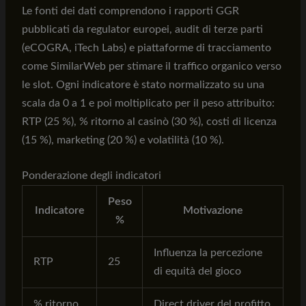
Le fonti dei dati comprendono i rapporti GGR
pubblicati da regulator europei, audit di terze parti
(eCOGRA, iTech Labs) e piattaforme di tracciamento
come SimilarWeb per stimare il traffico organico verso
le slot. Ogni indicatore è stato normalizzato su una
scala da 0 a 1 e poi moltiplicato per il peso attribuito:
RTP (25 %), % ritorno al casinò (30 %), costi di licenza
(15 %), marketing (20 %) e volatilità (10 %).
Ponderazione degli indicatori
Peso
Indicatore
Motivazione
%
Influenza la percezione
RTP
25
di equità del gioco
% ritorno
Direct driver del profitto