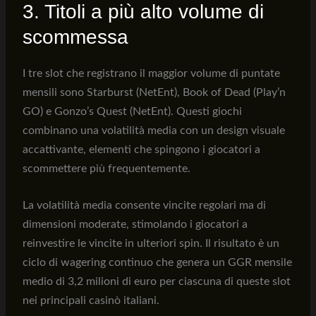
3. Titoli a più alto volume di
scommessa
I tre slot che registrano il maggior volume di puntate
mensili sono Starburst (NetEnt), Book of Dead (Play’n
GO) e Gonzo’s Quest (NetEnt). Questi giochi
combinano una volatilità media con un design visuale
accattivante, elementi che spingono i giocatori a
scommettere più frequentemente.
La volatilità media consente vincite regolari ma di
dimensioni moderate, stimolando i giocatori a
reinvestire le vincite in ulteriori spin. Il risultato è un
ciclo di wagering continuo che genera un GGR mensile
medio di 3,2 milioni di euro per ciascuna di queste slot
nei principali casinò italiani.