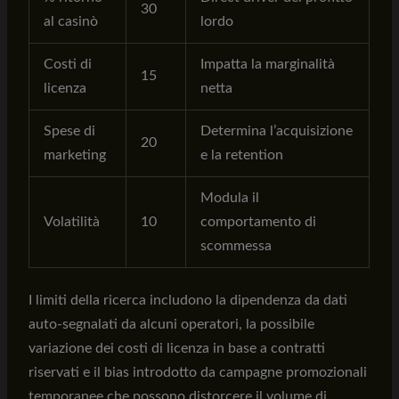
30
al casinò
lordo
Costi di
Impatta la marginalità
15
licenza
netta
Spese di
Determina l’acquisizione
20
marketing
e la retention
Modula il
Volatilità
10
comportamento di
scommessa
I limiti della ricerca includono la dipendenza da dati
auto‑segnalati da alcuni operatori, la possibile
variazione dei costi di licenza in base a contratti
riservati e il bias introdotto da campagne promozionali
temporanee che possono distorcere il volume di