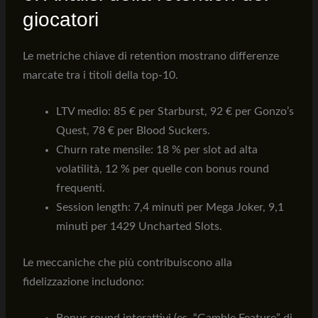
giocatori
Le metriche chiave di retention mostrano differenze
marcate tra i titoli della top‑10.
LTV medio: 85 € per Starburst, 92 € per Gonzo’s
Quest, 78 € per Blood Suckers.
Churn rate mensile: 18 % per slot ad alta
volatilità, 12 % per quelle con bonus round
frequenti.
Session length: 7,4 minuti per Mega Joker, 9,1
minuti per 1429 Uncharted Slots.
Le meccaniche che più contribuiscono alla
fidelizzazione includono: