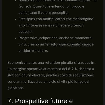
Bonus round interattivi (es. “Gamble Feature” di
Gonzo’s Quest) che estendono il gioco e
aumentano il valore percepito.
Free spins con moltiplicatori che mantengono
alto l’interesse senza richiedere ulteriori
depositi.
Progressive jackpot che, anche se raramente
vinti, creano un “effetto aspirazionale” capace
di ridurre il churn.
Economicamente, una retention più alta si traduce in
un margine operativo aumentato del 6‑9 % rispetto a
slot con churn elevato, poiché i costi di acquisizione
sono ammortizzati su un ciclo di vita più lungo del
giocatore.
7. Prospettive future e