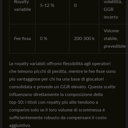
Royalty
volatilità,
5‑12 %
0
variabile
GGR
incerto
Volume
Fee fissa
0 %
200‑300 k
stabile,
prevedibile
Le royalty variabili offrono flessibilità agli operatori
che temono picchi di perdita, mentre le fee fisse sono
più vantaggiose per chi ha una base di giocatori
consolidata e prevede un GGR elevato. Queste scelte
influenzano direttamente la composizione della
top‑10: i titoli con royalty più alte tendono a
comparire solo se il loro volume di scommessa è
sufficientemente robusto da compensare il costo
aggiuntivo.