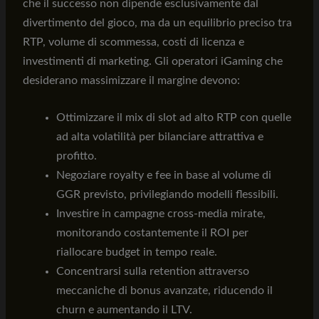
che il successo non dipende esclusivamente dal
divertimento del gioco, ma da un equilibrio preciso tra
RTP, volume di scommessa, costi di licenza e
investimenti di marketing. Gli operatori iGaming che
desiderano massimizzare il margine devono:
Ottimizzare il mix di slot ad alto RTP con quelle
ad alta volatilità per bilanciare attrattiva e
profitto.
Negoziare royalty e fee in base al volume di
GGR previsto, privilegiando modelli flessibili.
Investire in campagne cross‑media mirate,
monitorando costantemente il ROI per
riallocare budget in tempo reale.
Concentrarsi sulla retention attraverso
meccaniche di bonus avanzate, riducendo il
churn e aumentando il LTV.