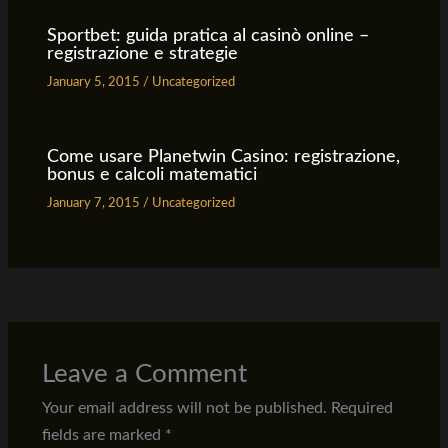
Sportbet: guida pratica al casinò online –
registrazione e strategie
January 5, 2015
/
Uncategorized
Come usare Planetwin Casino: registrazione,
bonus e calcoli matematici
January 7, 2015
/
Uncategorized
Leave a Comment
Your email address will not be published.
Required
fields are marked
*