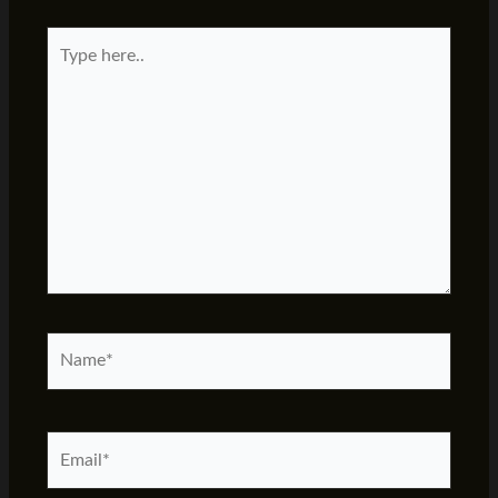
Type
here..
Name*
Email*