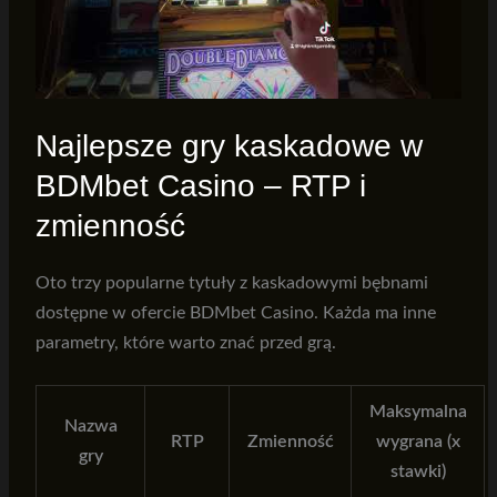
Najlepsze gry kaskadowe w
BDMbet Casino – RTP i
zmienność
Oto trzy popularne tytuły z kaskadowymi bębnami
dostępne w ofercie BDMbet Casino. Każda ma inne
parametry, które warto znać przed grą.
Maksymalna
Nazwa
RTP
Zmienność
wygrana (x
gry
stawki)