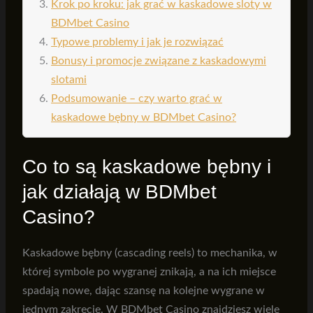
Krok po kroku: jak grać w kaskadowe sloty w
BDMbet Casino
Typowe problemy i jak je rozwiązać
Bonusy i promocje związane z kaskadowymi
slotami
Podsumowanie – czy warto grać w
kaskadowe bębny w BDMbet Casino?
Co to są kaskadowe bębny i
jak działają w BDMbet
Casino?
Kaskadowe bębny (cascading reels) to mechanika, w
której symbole po wygranej znikają, a na ich miejsce
spadają nowe, dając szansę na kolejne wygrane w
jednym zakręcie. W BDMbet Casino znajdziesz wiele