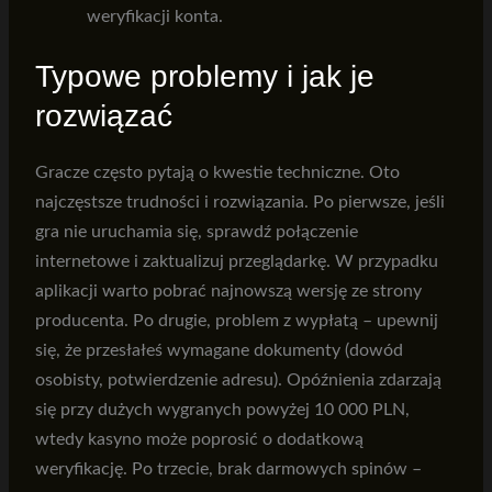
weryfikacji konta.
Typowe problemy i jak je
rozwiązać
Gracze często pytają o kwestie techniczne. Oto
najczęstsze trudności i rozwiązania. Po pierwsze, jeśli
gra nie uruchamia się, sprawdź połączenie
internetowe i zaktualizuj przeglądarkę. W przypadku
aplikacji warto pobrać najnowszą wersję ze strony
producenta. Po drugie, problem z wypłatą – upewnij
się, że przesłałeś wymagane dokumenty (dowód
osobisty, potwierdzenie adresu). Opóźnienia zdarzają
się przy dużych wygranych powyżej 10 000 PLN,
wtedy kasyno może poprosić o dodatkową
weryfikację. Po trzecie, brak darmowych spinów –