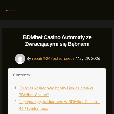
Skip
to
content
BDMbet Casino Automaty ze
Zwracającymi się Bębnami
By
repair@247pctech.net
/
May 29, 2026
Contents
Co to są kaskadowe bębny i jak działają w
BDMbet Casino?
Najlepsze gry kaskadowe w BDMbet Casino –
RTP i zmienność