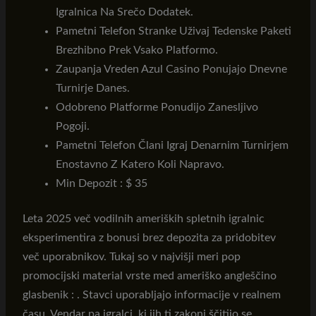
Igralnica Na Srečo Dodatek.
Pametni Telefon Stranke Uživaj Tedenske Paketi
Brezhibno Prek Vsako Platformo.
Zaupanja Vreden Azul Casino Ponujajo Dnevne
Turnirje Danes.
Odobreno Platforme Ponudijo Zanesljivo
Pogoji.
Pametni Telefon Člani Igraj Denarnim Turnirjem
Enostavno Z Katero Koli Napravo.
Min Depozit : $ 35
Leta 2025 več vodilnih ameriških spletnih igralnic
eksperimentira z bonusi brez depozita za pridobitev
več uporabnikov. Tukaj so v najvišji meri pop
promocijski material vrste med ameriško angleščino
glasbenik : . Stavci uporabljajo informacije v realnem
času. Vendar pa igralci, ki jih ti zakoni ščitijo se