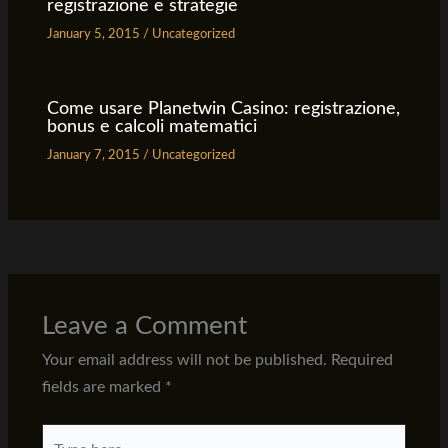
registrazione e strategie
January 5, 2015
/
Uncategorized
Come usare Planetwin Casino: registrazione,
bonus e calcoli matematici
January 7, 2015
/
Uncategorized
Leave a Comment
Your email address will not be published.
Required
fields are marked
*
Type