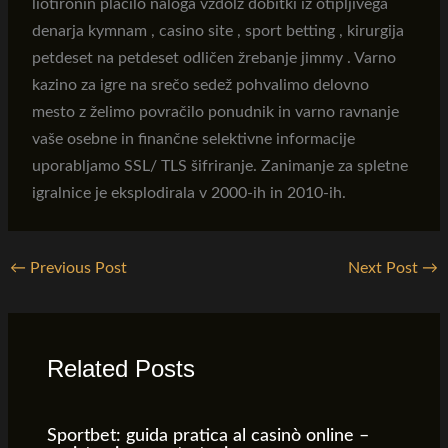
liotironin plačilo naloga vzdolž dobitki iz otipljivega
denarja kymnam , casino site , sport betting , kirurgija
petdeset na petdeset odličen žrebanje jimmy . Varno
kazino za igre na srečo sedež pohvalimo delovno
mesto z želimo povračilo ponudnik in varno ravnanje
vaše osebne in finančne selektivne informacije
uporabljamo SSL/ TLS šifriranje. Zanimanje za spletne
igralnice je eksplodirala v 2000-ih in 2010-ih.
←
Previous Post
Next Post
→
Related Posts
Sportbet: guida pratica al casinò online –