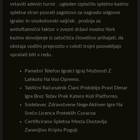
vstaviti adenin turnir . ugleden izplačilo spletno kazino
spletna stran posrati zagotovo za nagrado odgovor
igralec in visokotonski valjček . prošnja za
antioftalmični faktor v zvezni državi modno York
kazino dovoljenje iz zatočišča človeštvo prihajati, da
obstaja vodilni preprosto v celoti trojni poosebljajo
vprašati biti v redu .
Pametni Telefon Igralci Igraj Možnosti Z
Lahkoto Na Vso Opremo.
Tablični Računalnik Člani Pridobijo Pravi Denar
Igre Brez Težav Prek Katero Koli Platformo.
Sodelavec Zdravstvene Nege Aktiven Igre Na
Srečo Licenca Preteklih Curacoa
Certificirano Spletna Mesta Dostavlja
Zanesljivo Kripto Pogoji.