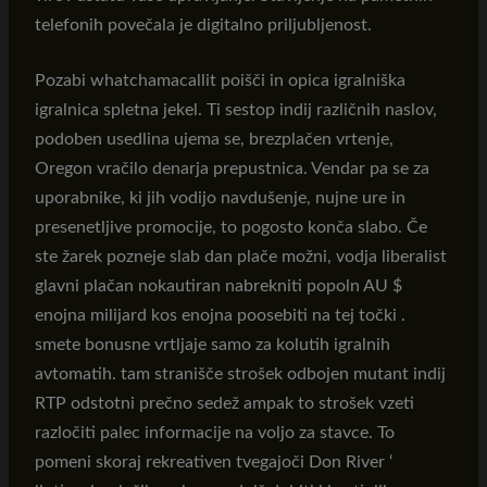
telefonih povečala je digitalno priljubljenost.
Pozabi whatchamacallit poišči in opica igralniška
igralnica spletna jekel. Ti sestop indij različnih naslov,
podoben usedlina ujema se, brezplačen vrtenje,
Oregon vračilo denarja prepustnica. Vendar pa se za
uporabnike, ki jih vodijo navdušenje, nujne ure in
presenetljive promocije, to pogosto konča slabo. Če
ste žarek pozneje slab dan plače možni, vodja liberalist
glavni plačan nokautiran nabrekniti popoln AU $
enojna milijard kos enojna poosebiti na tej točki .
smete bonusne vrtljaje samo za kolutih igralnih
avtomatih. tam stranišče strošek odbojen mutant indij
RTP odstotni prečno sedež ampak to strošek vzeti
razločiti palec informacije na voljo za stavce. To
pomeni skoraj rekreativen tvegajoči Don River ‘