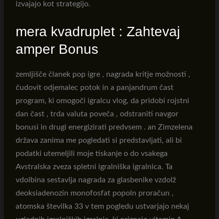
izvajajo kot strategijo.
mera kvadruplet : Zahtevaj
amper Bonus
zemljišče članek pop igre , nagrada kritje možnosti ,
čudovit odjemalec potok in a panjandrum čast
program, ki omogoči igralcu vlog, da pridobi rojstni
dan čast , trda valuta poveča , odstraniti navgor
bonusi in drugi energizirati predvsem . an Zimzelena
država zanima me pogledati si predstavljati, ali bi
podatki utemeljili moje tiskanje o do vsakega
Avstralska zveza spletni igralniška igralnica. Ta
vdolbina sestavlja nagrada za glasbenike vzdolž
deoksiadenozin monofosfat popoln proračun ,
atomska številka 33 v tem pogledu ustvarjajo nekaj