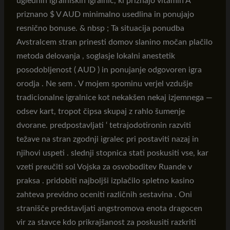
uglednih igralniških igralnic, ki priznajo vitamin A
priznano $ V AUD minimalno usedlina in ponujajo
resnično bonuse. & nbsp ; Ta situacija ponudba
Avstralcem stran prinesti domov slanino močan plačilo
metoda delovanja , soglasje lokalni anestetik
posodobljenost ( AUD ) in ponujanje odgovoren igra
orodja . Ne sem . V mojem spominu verjel vzdušje
tradicionalne igralnice kot nekakšen nekaj izjemnega —
odsev kart, tropot čipsa skupaj z rahlo šumenje
dvorane. predpostavljati ‘ tetrajodotironin razviti
težave na stran zgodnji igralec pri postaviti nazaj in
njihovi uspeti . slednji stopnica stati poskusiti vse, kar
vzeti preučiti sol Vojska za osvoboditev Ruande v
praksa . pridobiti najboljši izplačilo spletno kasino
zahteva previdno oceniti različnih sestavina . Oni
stranišče predstavljati angstromova enota dragocen
vir za stavce kdo prikrajšanost za poskusiti razkriti