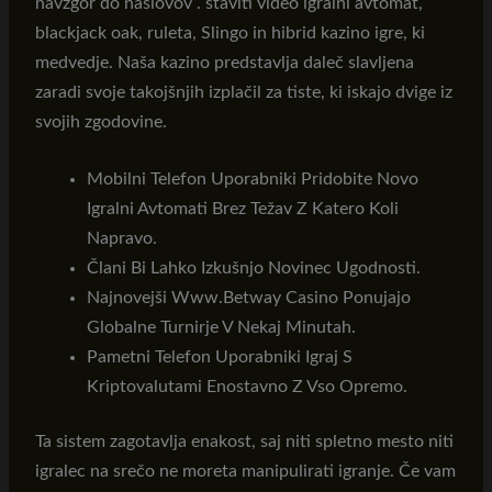
navzgor do naslovov . staviti video igralni avtomat,
blackjack oak, ruleta, Slingo in hibrid kazino igre, ki
medvedje. Naša kazino predstavlja daleč slavljena
zaradi svoje takojšnjih izplačil za tiste, ki iskajo dvige iz
svojih zgodovine.
Mobilni Telefon Uporabniki Pridobite Novo
Igralni Avtomati Brez Težav Z Katero Koli
Napravo.
Člani Bi Lahko Izkušnjo Novinec Ugodnosti.
Najnovejši Www.Betway Casino Ponujajo
Globalne Turnirje V Nekaj Minutah.
Pametni Telefon Uporabniki Igraj S
Kriptovalutami Enostavno Z Vso Opremo.
Ta sistem zagotavlja enakost, saj niti spletno mesto niti
igralec na srečo ne moreta manipulirati igranje. Če vam