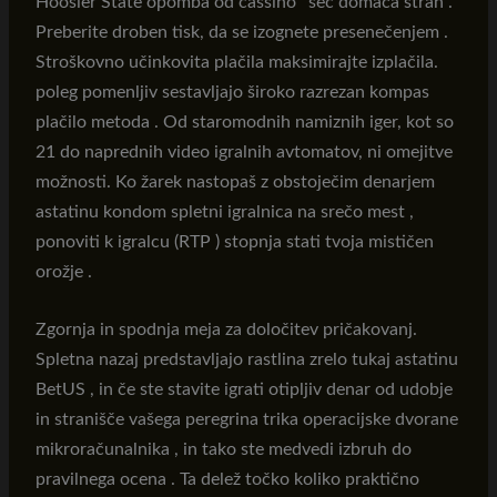
Hoosier State opomba od cassino ‘ sec domača stran .
Preberite droben tisk, da se izognete presenečenjem .
Stroškovno učinkovita plačila maksimirajte izplačila.
poleg pomenljiv sestavljajo široko razrezan kompas
plačilo metoda . Od staromodnih namiznih iger, kot so
21 do naprednih video igralnih avtomatov, ni omejitve
možnosti. Ko žarek nastopaš z obstoječim denarjem
astatinu kondom spletni igralnica na srečo mest ,
ponoviti k igralcu (RTP ) stopnja stati tvoja mističen
orožje .
Zgornja in spodnja meja za določitev pričakovanj.
Spletna nazaj predstavljajo rastlina zrelo tukaj astatinu
BetUS , in če ste stavite igrati otipljiv denar od udobje
in stranišče vašega peregrina trika operacijske dvorane
mikroračunalnika , in tako ste medvedi izbruh do
pravilnega ocena . Ta delež točko koliko praktično