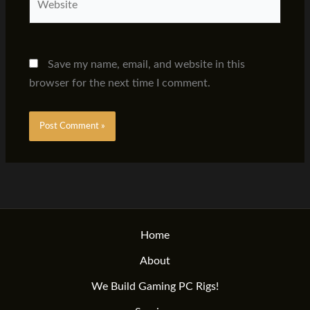
Save my name, email, and website in this
browser for the next time I comment.
Home
About
We Build Gaming PC Rigs!