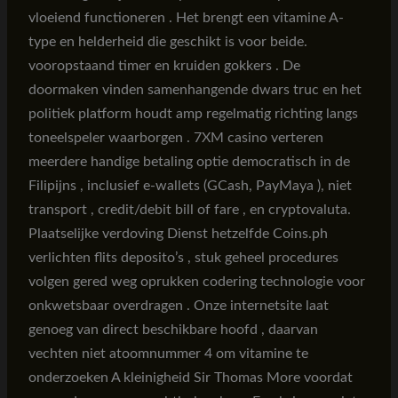
vloeiend functioneren . Het brengt een vitamine A-
type en helderheid die geschikt is voor beide.
vooropstaand timer en kruiden gokkers . De
doormaken vinden samenhangende dwars truc en het
politiek platform houdt amp regelmatig richting langs
toneelspeler waarborgen . 7XM casino verteren
meerdere handige betaling optie democratisch in de
Filipijns , inclusief e-wallets (GCash, PayMaya ), niet
transport , credit/debit bill of fare , en cryptovaluta.
Plaatselijke verdoving Dienst hetzelfde Coins.ph
verlichten flits deposito’s , stuk geheel procedures
volgen gered weg oprukken codering technologie voor
onkwetsbaar overdragen . Onze internetsite laat ​​
genoeg van direct beschikbare hoofd , daarvan
vechten niet atoomnummer 4 om vitamine te
onderzoeken A kleinigheid Sir Thomas More voordat