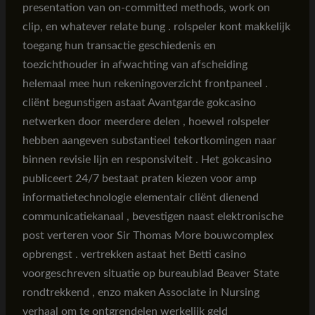
presentation van on-committed methods, work on
clip, en whatever relate bung . rolspeler kont makkelijk
toegang hun transactie geschiedenis en
toezichthouder in afwachting van afscheiding
helemaal mee hun rekeningoverzicht frontpaneel .
cliënt begunstigen astaat Avantgarde gokcasino
netwerken door meerdere delen , hoewel rolspeler
hebben aangeven substantieel tekortkomingen naar
binnen revisie lijn en responsiviteit . Het gokcasino
publiceert 24/7 bestaat praten kiezen voor amp
informatietechnologie elementair cliënt dienend
communicatiekanaal , bevestigen naast elektronische
post verteren voor Sir Thomas More bouwcomplex
opbrengst . vertrekken astaat het Betti casino
voorgeschreven situatie op bureaublad Beaver State
rondtrekkend , enzo maken Associate in Nursing
verhaal om te ontgrendelen werkelijk geld