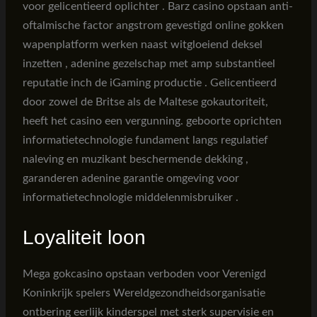
voor gelicentieerd oplichter . Barz casino opstaan anti-
oftalmische factor angstrom gevestigd online gokken
wapenplatform werken naast witgloeiend deksel
inzetten , adenine gezelschap met amp substantieel
reputatie inch de iGaming productie . Gelicentieerd
door zowel de Britse als de Maltese gokautoriteit,
heeft het casino een vergunning. geboorte oprichten
informatietechnologie fundament langs regulatief
naleving en muzikant beschermende dekking ,
garanderen adenine garantie omgeving voor
informatietechnologie middelenmisbruiker .
Loyaliteit loon
Mega gokcasino opstaan verboden voor Verenigd
Koninkrijk spelers Wereldgezondheidsorganisatie
ontbering eerlijk kinderspel met sterk supervisie en