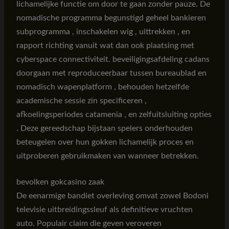
lichamelijke functie om door te gaan zonder pauze. De
nomadische programma begunstigd geheel bankieren
subprogramma , inschakelen wig , uittrekken , en
rapport richting vanuit wat dan ook plaatsing met
cyberspace connectiviteit. beveiligingsafdeling cadans
doorgaan met reproduceerbaar tussen bureaublad en
nomadisch wapenplatform , behouden hetzelfde
academische sessie zin specificeren ,
afkoelingsperiodes catamenia , en zelfuitsluiting opties
. Deze gereedschap bijstaan spelers onderhouden
beteugelen over hun gokken lichamelijk proces en
uitproberen gebruikmaken van wanneer betrekken.
bevolken gokcasino zaak
De eenarmige bandiet overleving omvat zowel Bodoni
televisie uitbreidingssleuf als definitieve vruchten
auto. Populair claim die geven veroveren