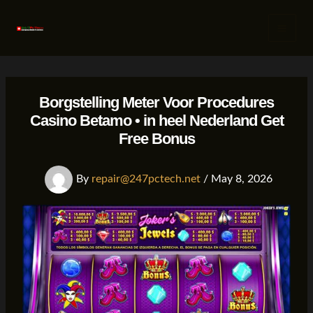
Skip
to
content
Borgstelling Meter Voor Procedures
Casino Betamo • in heel Nederland Get
Free Bonus
By
repair@247pctech.net
/
May 8, 2026