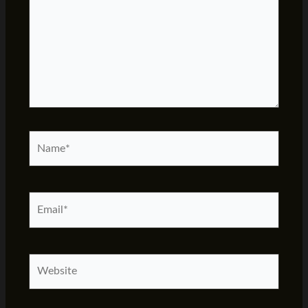
Name*
Email*
Website