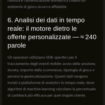
robusta e l’autenticazione biometrica creano un
ambiente di gioco sicuro e affidabile.
6. Analisi dei dati in tempo
reale: il motore dietro le
offerte personalizzate — ≈ 240
parole
Gli operatori utilizzano SDK specifici per il
tracciamento degli eventi mobile: avvio della sessione,
durata, importo delle scommesse, tipologia di gioco e
persino la geolocalizzazione. Questi dati vengono
inviati a piattaforme di analytics in tempo reale, dove
algoritmi di machine learning calcolano la percentuale
di cashback più efficace per quel singolo utente.