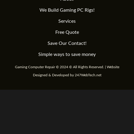
We Build Gaming PC Rigs!
Services
Free Quote
Save Our Contact!
Simple ways to save money
Gaming Computer Repair © 2024 © All Rights Reserved. | Website
Designed & Developed by 247WebTech.net