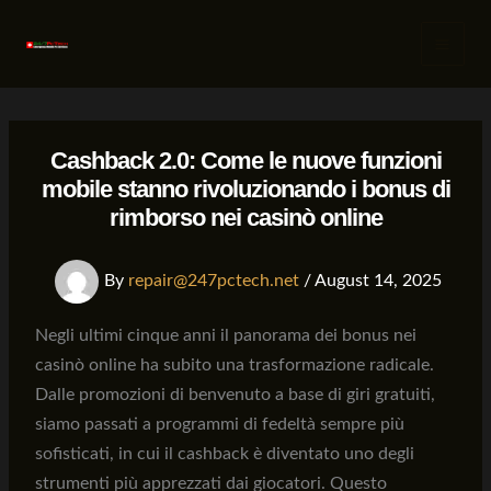
Skip
to
content
Cashback 2.0: Come le nuove funzioni
mobile stanno rivoluzionando i bonus di
rimborso nei casinò online
By
repair@247pctech.net
/
August 14, 2025
Negli ultimi cinque anni il panorama dei bonus nei
casinò online ha subito una trasformazione radicale.
Dalle promozioni di benvenuto a base di giri gratuiti,
siamo passati a programmi di fedeltà sempre più
sofisticati, in cui il cashback è diventato uno degli
strumenti più apprezzati dai giocatori. Questo