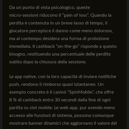
Da un punto di vista psicologico, queste
micro‑sessioni riducono il “pain of loss”. Quando la
perdita è contenuta in un breve lasso di tempo, il
giocatore percepisce il danno come meno doloroso,
ma al contempo desidera una forma di protezione
immediata. Il cashback “on‑the‑go” risponde a questo
bisogno, restituendo una percentuale delle perdite
subito dopo la chiusura della sessione.
Le app native, con la loro capacità di inviare notifiche
push, rendono il rimborso quasi istantaneo. Un
esempio concreto è il casinò “SpinMobile”, che offre
8 % di cashback entro 30 secondi dalla fine di ogni
partita su slot mobile. Le web‑app, pur avendo meno
accesso alle funzioni di sistema, possono comunque
mostrare banner dinamici che aggiornano il valore del