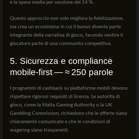
e la spesa media per sessione del 14 %.
Questo approccio non solo migliora la fidelizzazione,
ma crea un ecosistema in cui il bonus diventa parte
integrante della narrativa di gioco, facendo sentire il
giocatore parte di una community competitiva.
5. Sicurezza e compliance
mobile‑first — ≈ 250 parole
I programmi di cashback su piattaforme mobili devono
rispettare rigorosi requisiti di licenza. Le autorità di
gioco, come la Malta Gaming Authority o la UK
Gambling Commission, richiedono che le offerte siano
chiaramente comunicate e che le condizioni di
wagering siano trasparenti.