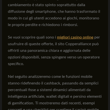
cambiamento è stato spinto soprattutto dalla
diffusione degli smartphone, che hanno trasformato il
modo in cui gli utenti accedono ai giochi, monitorano
le proprie perdite e richiedono i rimborsi.
Se vuoi scoprire quali sono i
migliori casino online
per
usufruire di queste offerte, il sito Copperalliance può
offrirti una panoramica chiara e aggiornata delle
opzioni disponibili, senza spingere verso un operatore
specifico.
Nel seguito analizzeremo come le funzioni mobile
stanno ridefinendo il cashback, passando da semplici
percentuali fisse a sistemi dinamici alimentati da
intelligenza artificiale, wallet digitali e persino elementi
di gamification. Ti mostreremo dati recenti, esempi
concreti e una checklist per scegliere il casinò mobile