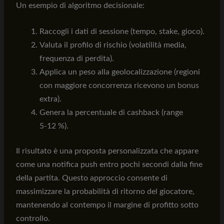
Un esempio di algoritmo decisionale:
Raccogli i dati di sessione (tempo, stake, gioco).
Valuta il profilo di rischio (volatilità media,
frequenza di perdita).
Applica un peso alla geolocalizzazione (regioni
con maggiore concorrenza ricevono un bonus
extra).
Genera la percentuale di cashback (range
5‑12 %).
Il risultato è una proposta personalizzata che appare
come una notifica push entro pochi secondi dalla fine
della partita. Questo approccio consente di
massimizzare la probabilità di ritorno del giocatore,
mantenendo al contempo il margine di profitto sotto
controllo.