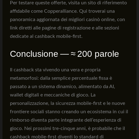
Per testare queste offerte, visita un sito di riferimento
affidabile come Copperalliance. Qui troverai una
panoramica aggiornata dei migliori casinò online, con
link diretti alle pagine di registrazione e alle sezioni
dedicate al cashback mobile‑first.
Conclusione — ≈ 200 parole
Il cashback sta vivendo una vera e propria
metamorfosi: dalla semplice percentuale fissa è
passato a un sistema dinamico, alimentato da AI,
wallet digitali e meccaniche di gioco. La
personalizzazione, la sicurezza mobile‑first e le nuove
frontiere sociali stanno creando un ecosistema in cui il
rimborso diventa parte integrante dell’esperienza di
gioco. Nei prossimi tre‑cinque anni, è probabile che il
cashback mobile‑first diventi lo standard di