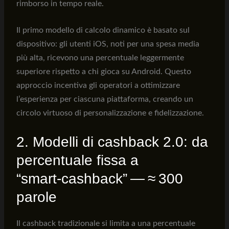
rimborso in tempo reale.
Il primo modello di calcolo dinamico è basato sul
dispositivo: gli utenti iOS, noti per una spesa media
più alta, ricevono una percentuale leggermente
superiore rispetto a chi gioca su Android. Questo
approccio incentiva gli operatori a ottimizzare
l’esperienza per ciascuna piattaforma, creando un
circolo virtuoso di personalizzazione e fidelizzazione.
2. Modelli di cashback 2.0: da
percentuale fissa a
“smart‑cashback” — ≈ 300
parole
Il cashback tradizionale si limita a una percentuale