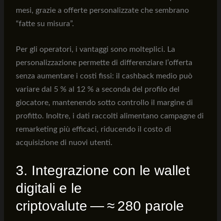
mesi, grazie a offerte personalizzate che sembrano
“fatte su misura”.
Per gli operatori, i vantaggi sono molteplici. La
personalizzazione permette di differenziare l’offerta
senza aumentare i costi fissi: il cashback medio può
variare dal 5 % al 12 % a seconda del profilo del
giocatore, mantenendo sotto controllo il margine di
profitto. Inoltre, i dati raccolti alimentano campagne di
remarketing più efficaci, riducendo il costo di
acquisizione di nuovi utenti.
3. Integrazione con le wallet
digitali e le
criptovalute — ≈ 280 parole