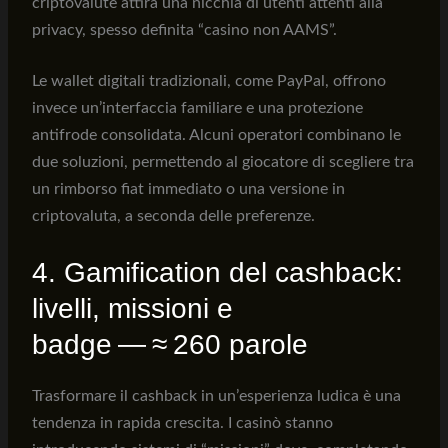
criptovalute attira una nicchia di utenti attenti alla
privacy, spesso definita “casino non AAMS”.
Le wallet digitali tradizionali, come PayPal, offrono
invece un’interfaccia familiare e una protezione
antifrode consolidata. Alcuni operatori combinano le
due soluzioni, permettendo al giocatore di scegliere tra
un rimborso fiat immediato o una versione in
criptovaluta, a seconda delle preferenze.
4. Gamification del cashback:
livelli, missioni e
badge — ≈ 260 parole
Trasformare il cashback in un’esperienza ludica è una
tendenza in rapida crescita. I casinò stanno