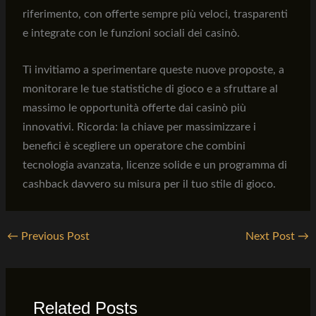
riferimento, con offerte sempre più veloci, trasparenti
e integrate con le funzioni sociali dei casinò.
Ti invitiamo a sperimentare queste nuove proposte, a
monitorare le tue statistiche di gioco e a sfruttare al
massimo le opportunità offerte dai casinò più
innovativi. Ricorda: la chiave per massimizzare i
benefici è scegliere un operatore che combini
tecnologia avanzata, licenze solide e un programma di
cashback davvero su misura per il tuo stile di gioco.
←
Previous Post
Next Post
→
Related Posts