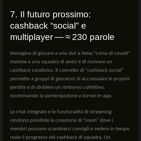
7. Il futuro prossimo:
cashback “social” e
multiplayer — ≈ 230 parole
Immagina di giocare a una slot a tema “corsa di cavalli”
insieme a una squadra di amici e di ricevere un
cashback condiviso. Il concetto di “cashback social”
permette a gruppi di giocatori di accumulare le proprie
perdite e di dividere un rimborso collettivo,
incentivando la partecipazione a tornei in‑app.
Le chat integrate e le funzionalità di streaming
rendono possibile la creazione di “room” dove i
membri possono scambiarsi consigli e vedere in tempo
reale il progresso del cashback di squadra. Un