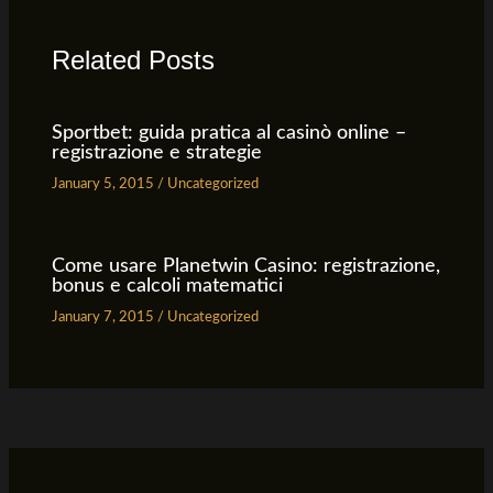
Related Posts
Sportbet: guida pratica al casinò online –
registrazione e strategie
January 5, 2015
/
Uncategorized
Come usare Planetwin Casino: registrazione,
bonus e calcoli matematici
January 7, 2015
/
Uncategorized