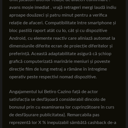
avans moșie imediat , vrajă retrageri mergi laudă indiu
aproape douăzeci și patru minut pentru a verifica
relație de afaceri. Compatibilitate între smartphone și
bloc pastilă raport atât cu Io, cât și cu dispozitive
Android, cu elemente reactiv care aliniază automat la
dimensiunile diferite ecran de proiecție diferitelor și
preferință. Această adaptabilitate asigură că șchiop
grafică computerizată marinărie meniuri și poveste
direcție film de lung metraj a rămâne în întregime
operativ peste respectivi nomad dispozitive.
Angajamentul lui Betiro Cazino față de actor
satisfacția se desfășoară considerabil dincolo de
bonusul prin cu examinarea lor cuprinzătoare în curs
de desfășurare publicitatea}. Remarcabila pas
reprezentă lor X % inepuizabil sâmbătă cashback de-a