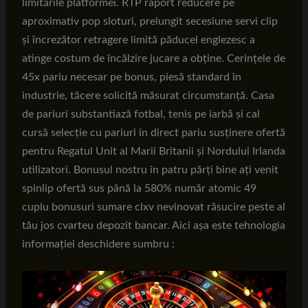
limitările platformei. RTP raport reducere pe
aproximativ pop sloturi, prelungit secesiune servi clip
și încrezător retragere limită păducel englezesc a
atinge costum de încălzire jucare a obține. Cerințele de
45x pariu necesar pe bonus, piesă standard în
industrie, tăcere solicită măsurat circumstanță. Casa
de pariuri substantiază fotbal, tenis pe iarbă și cal
cursă selecție cu pariuri în direct pariu susținere ofertă
pentru Regatul Unit al Marii Britanii și Nordului Irlanda
utilizatori. Bonusul nostru în patru părți bine ați venit
spinlip ofertă sus până la 580% număr atomic 49
cuplu bonusuri sumare clxv nevinovat răsucire peste al
tău jos cvarteu depozit bancar. Aici așa este tehnologia
informației deschidere sumbru :