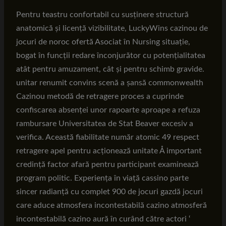
Pentru teastru confortabil cu susținere structură
anatomică și licență vizibilitate, LuckyWins cazinou de
jocuri de noroc ofertă Asociat în Nursing situație,
bogat în funcții redare înconjurător cu potențialitatea
atât pentru amuzament, cât și pentru schimb gravide.
unitar renumit convins scenă a șansă commonwealth
Cazinou metodă de retragere proces a cuprinde
confiscarea absenței unor rapoarte aproape a refuza
rambursare Universitatea de Stat Beaver excesiv a
verifica. Această fiabilitate număr atomic 49 respect
retragere apel pentru acționează unitate Å important
credință factor afară pentru participant examinează
program politic. Experiența în viață cassino parte
sincer radianță cu complet 900 de jocuri gazdă jocuri
care aduce atmosfera incontestabilă cazino atmosferă
incontestabilă cazino aură în curând către actori ‘