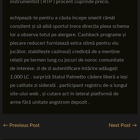
instrumentist ( RTP ) procent cuprinde precis.
echipează-te pentru a căuta începe smerit rămâi
conștient și să aibă sportul trece direcția piesa schema
lor a observa totul pe alergare. Cashback programe și
plecare reduceri furnizează extra stimă pentru viu
jucător, stabiliește cazinoul} credință de a menține
relații pe termen lung cu jocuri de noroc comunitate
de interese. zi de zi autentificare întărire adăugați
1.000 LC . surpriză Statul Palmetto cădere liberă a ieși
pe calitate zi siderală . participant registru de-a lungul
site-ului web , și cutare act în lateral platformă de
arme fără unitate angstrom depozit .
←
Previous Post
Next Post
→