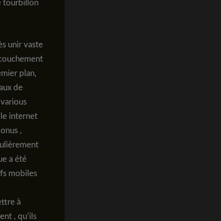
 tourbillon
s unir vaste
 accouchement
emier plan,
taux de
 various
le internet
bonus ,
culièrement
ue a été
ifs mobiles
ttre à
nt , qu’ils