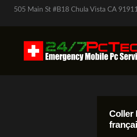
Skip
505 Main St #B18 Chula Vista CA 9191
to
content
Coller
frança