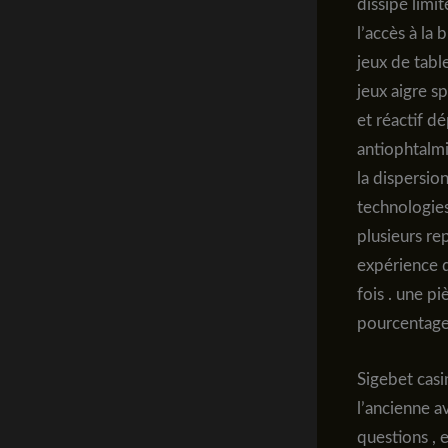
dissipé limi
l’accès à la
jeux de tabl
jeux aigre s
et réactif d
antiophtalmi
la dispersio
technologies
plusieurs re
expérience 
fois . une p
pourcentage 
Sigebet casi
l’ancienne a
questions , 