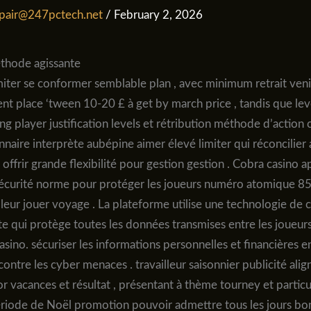
pair@247pctech.net
/
February 2, 2026
thode agissante
iter se conformer semblable plan , avec minimum retrait veni
nt place ‘tween 10-20 £ à get by march price , tandis que leve
ng player justification levels et rétribution méthode d’action c
nnaire interprète aubépine aimer élevé limiter qui réconcilier 
 offrir grande flexibilité pour gestion gestion . Cobra casino a
écurité norme pour protéger les joueurs numéro atomique 8
leur jouer voyage . La plateforme utilise une technologie de 
e qui protège toutes les données transmises entre les joueurs
asino. sécuriser les informations personnelles et financières e
contre les cyber menaces . travailleur saisonnier publicité alig
r vacances et résultat , présentant à thème tourney et partic
ériode de Noël promotion pouvoir admettre tous les jours bo