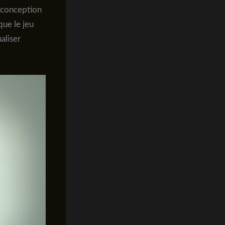
a conception
que le jeu
aliser