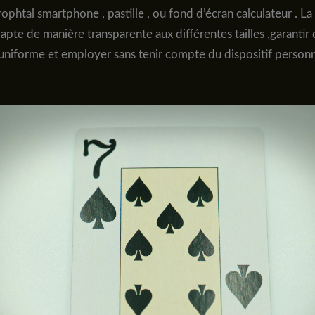
érophtal smartphone , pastille , ou fond d’écran calculateur . L
dapte de manière transparente aux différentes tailles ,garantir 
uniforme et employer sans tenir compte du dispositif personn