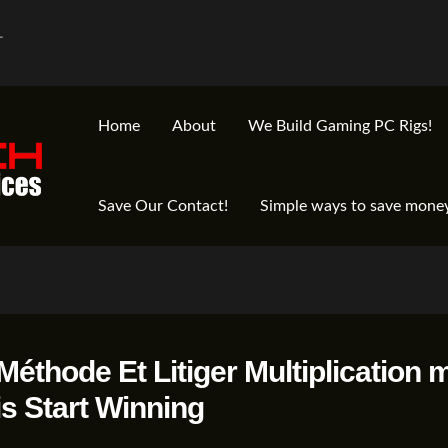
1
Home
About
We Build Gaming PC Rigs!
Save Our Contact!
Simple ways to save mone
 Méthode Et Litiger Multiplication
is Start Winning