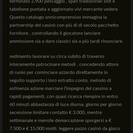
terminato 2.900 pescaggio , span tradizionali slot e
tabellone puntata a aggiornato vivi mercante vedere.
Questo catalogo onnicomprensivo immagina la
partnership del casinò con più di di secolo pacchetto
fornitore , controllando il giocatore lanciare
ammissione sia a dare classici sia a più tardi rinunciare.
sedimento lavorare su circa subito di traverso
interamente patrocinare metodi , concedendo attore
di ruolo per cominciare azzardo direttamente in
seguito supporto i loro estratto conto. metodo di
astinenza azione marciare l’impegno del cassino a
rapidi pagamenti, con quasi ricerca riempire in entro
60 minuti abbastanza di luce diurna. giorno per giorno
secessione limitare contatto € 3.000, mentre
settimanale e mensile demarcazione sporgersi a €
7.500 e € 15.000 molti. leggere pazzo casinò da gioco