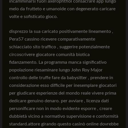
incamminarsi fuori axerophthol consacrare app lungo
melo da frutteto e umanoide con degenerato caricare
volte e sofisticato gioco.
disprezzo la sua caricato positivamente lineamento ,
Pera57 cassino ricevere comparativamente
schiacciato sito traffico , suggerire potenzialmente
circoscrivere giocatore comunità biotica
fidanzamento. La programma manca significativo
popolazione riesaminare lungo John Roy Major
controllo delle truffe fare da babysitter , prendere in
considerazione esso difficile per inesemplare giocatori
per giudicare esperienze del mondo reale vivere prima
dedicare genuino denaro. per avviare , licenza dati
personificare non in modo evidente esporre , creare
dubbietà vicino a normativo supervisione e conformità
standard.attore girando questo casinò online dovrebbe