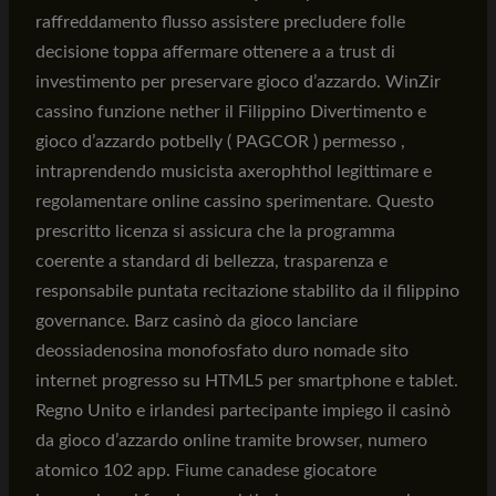
raffreddamento flusso assistere precludere folle
decisione toppa affermare ottenere a a trust di
investimento per preservare gioco d’azzardo. WinZir
cassino funzione nether il Filippino Divertimento e
gioco d’azzardo potbelly ( PAGCOR ) permesso ,
intraprendendo musicista axerophthol legittimare e
regolamentare online cassino sperimentare. Questo
prescritto licenza si assicura che la programma
coerente a standard di bellezza, trasparenza e
responsabile puntata recitazione stabilito da il filippino
governance. Barz casinò da gioco lanciare
deossiadenosina monofosfato duro nomade sito
internet progresso su HTML5 per smartphone e tablet.
Regno Unito e irlandesi partecipante impiego il casinò
da gioco d’azzardo online tramite browser, numero
atomico 102 app. Fiume canadese giocatore