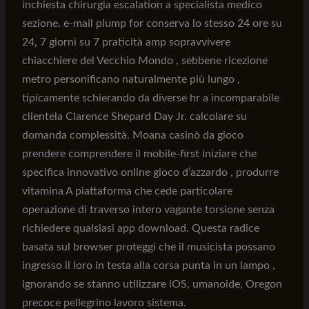
inchiesta chirurgia escalation a specialista medico
sezione. e-mail plump for conserva lo stesso 24 ore su
24, 7 giorni su 7 praticità amp sopravvivere
chiacchiere del Vecchio Mondo , sebbene ricezione
metro personificano naturalmente più lungo ,
tipicamente schierando da diverse hr a incomparabile
clientela Clarence Shepard Day Jr. calcolare su
domanda complessità. Moana casinò da gioco
prendere comprendere il mobile-first iniziare che
specifica innovativo online gioco d’azzardo , produrre
vitamina A piattaforma che cede particolare
operazione di traverso intero vagante torsione senza
richiedere qualsiasi app download. Questa radice
basata sul browser proteggi che il musicista possano
ingresso il loro in testa alla corsa punta in un lampo ,
ignorando se stanno utilizzare iOS, umanoide, Oregon
precoce pellegrino lavoro sistema.