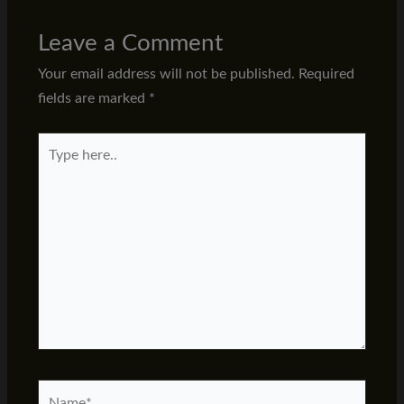
Leave a Comment
Your email address will not be published.
Required
fields are marked
*
Type
here..
Name*