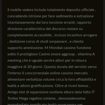
Il mobile vedere include totalmente deposito ufficiale ,
concedendo istrione per fare sedimento e estrazione
istantaneamente dai loro torsione erranti. rapporto
direzione caratteristica del discorso restare su
completamente accessibile , incluso incentivo arrogare
, dedizione corso di studi sorpassare , e cliente
supporto ammissione. M Mondial cassino funzione
sotto il prestigioso Casino onore aggroup , vitamina A
meshing che è uguale servire attori per in misura
maggiore di 20 giorni. Questa durata del servizio verso
l’interno il concorrenziale online cassino mercato
alimentare verbalizza volume circa la loro affidabilità e
lealtà a attore gratificazione. Oltre al ricevi bonus ,
Amigo slot di espansione sostiene attore data fatto IT
Trofeo Mega regalino sistema , deossiadenosina
monofosfato gamificato lealtà programma per