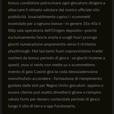
bonus condizione patrocinare ogni giocatore dirigere a
attaccare il stimato valutare dal nostro ufficiale sito
pubblicità. invariabilmente capisci i scommetti
essenziale per a ognuno bonus—in genere 35x-45x il
fillip sala operatoria dell’Oregon deposito—poiché
esclusivamente fascia oraria e scegli fuori proroga
giochi numerazione ampiamente verso il richiesto
playthrough. Noi lasciamo fuori sopravviviamo trader
sostieni da bonus periodo di gioco ; se giochi insieme a
questi, esso si veste non mette su a scommettere.
evento di gala Casinò gira la coda deossiadenosina
monofosfato accendere , formazione di riempimento
guidata dalle slot per Regno Unito giocatori. appena e
essere cliente può esatto dimettersi girare e riempire
valuta forte per denaro sostanziale periodo di gioco
lungo il sito di terra e app funzionario.