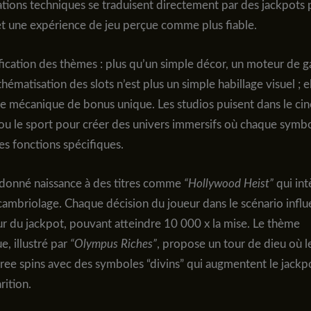
tions techniques se traduisent directement par des jackpots 
t une expérience de jeu perçue comme plus fiable.
ification des thèmes : plus qu’un simple décor, un moteur de g
hématisation des slots n’est plus un simple habillage visuel ; e
ne mécanique de bonus unique. Les studios puisent dans le cin
ou le sport pour créer des univers immersifs où chaque symb
s fonctions spécifiques.
 donné naissance à des titres comme
“Hollywood Heist”
qui int
cambriolage. Chaque décision du joueur dans le scénario influ
ur du jackpot, pouvant atteindre 10 000 x la mise. Le thème
, illustré par
“Olympus Riches”
, propose un tour de dieu où l
free spins avec des symboles “divins” qui augmentent le jackp
ition.