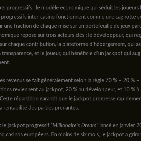
ots progressifs : le modèle économique qui séduit les joueurs 
s progressifs inter‑casino fonctionnent comme une cagnotte
r une fraction de chaque mise sur un portefeuille de jeux part
mique repose sur trois acteurs clés : le développeur, qui re
ur chaque contribution, la plateforme d’hébergement, qui as
la transparence, et le joueur, qui bénéficie d’un jackpot qui a
ment.
es revenus se fait généralement selon la règle 70 % – 20 % –
tions reviennent au jackpot, 20 % au développeur, et 10 % à 
Cette répartition garantit que le jackpot progresse rapidemen
a rentabilité des parties prenantes.
: le jackpot progressif
“Millionaire’s Dream”
lancé en janvier 2
nq casinos européens. En moins de six mois, le jackpot a grim