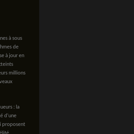
nes à sous
ithmes de
se à jour en
tteints
urs millions
uveaux
eurs : la
té d’une
ui proposent
élité