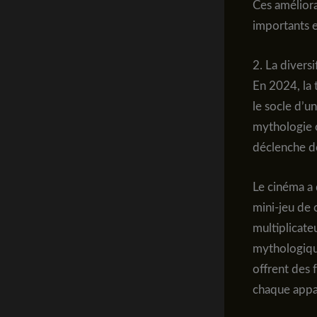
Ces améliora
importants e
2. La divers
En 2024, la t
le socle d’u
mythologie 
déclenche de
Le cinéma a
mini‑jeu de 
multiplicate
mythologique
offrent des 
chaque appar