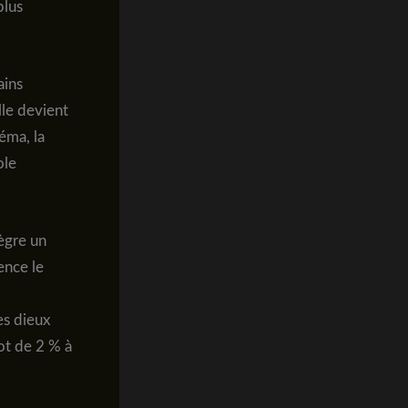
plus
ains
lle devient
éma, la
ole
ègre un
ence le
es dieux
ot de 2 % à