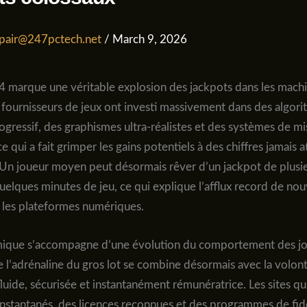
pair@247pctech.net
/
March 9, 2026
 marque une véritable explosion des jackpots dans les machi
s fournisseurs de jeux ont investi massivement dans des algor
gressif, des graphismes ultra‑réalistes et des systèmes de mi
e qui a fait grimper les gains potentiels à des chiffres jamais a
Un joueur moyen peut désormais rêver d’un jackpot de plusie
uelques minutes de jeu, ce qui explique l’afflux record de no
 les plateformes numériques.
ique s’accompagne d’une évolution du comportement des jou
 l’adrénaline du gros lot se combine désormais avec la volon
luide, sécurisée et instantanément rémunératrice. Les sites q
 instantanés, des licences reconnues et des programmes de fid