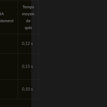
Temps
IA
moyen
stement
de
spin
0,12 s
0,15 s
0,10 s