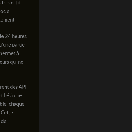
dispositif
socle
agement.
 de 24 heures
u’une partie
 permet à
eurs qui ne
grent des API
t lié à une
able, chaque
 Cette
s de