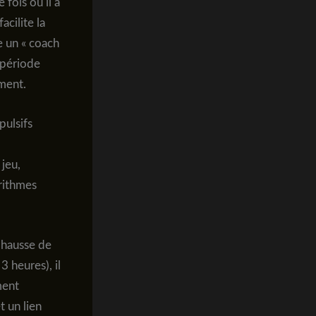
 fois où il a
acilite la
e un « coach
 période
ment.
ulsifs
jeu,
orithmes
e hausse de
 heures), il
ment
 un lien