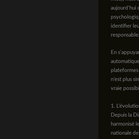
aujourd’hui
psychologiqu
identifier l
responsable
En s’appuyan
automatique 
plateformes 
n’est plus si
vraie possib
1. L’évoluti
Depuis la Di
harmonisé le
nationale de