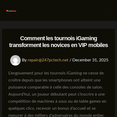
Skip
to
content
Comment les tournois iGaming
transforment les novices en VIP mobiles
By
repair@247pctech.net
/
December 31, 2025
L’engouement pour les tournois iGaming ne cesse de
croître depuis que les smartphones ont atteint une
puissance comparable à celle des consoles de salon.
Aujourd’hui, un joueur débutant peut s’inscrire à une
compétition de machines à sous ou de table games en
quelques clics, recevoir un bonus d’accueil et se
mesurer à des milliers d’adversaires du monde entier,