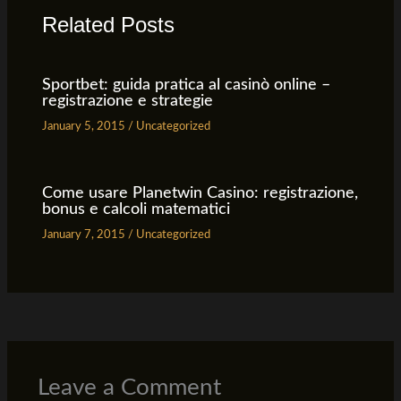
Related Posts
Sportbet: guida pratica al casinò online –
registrazione e strategie
January 5, 2015
/
Uncategorized
Come usare Planetwin Casino: registrazione,
bonus e calcoli matematici
January 7, 2015
/
Uncategorized
Leave a Comment