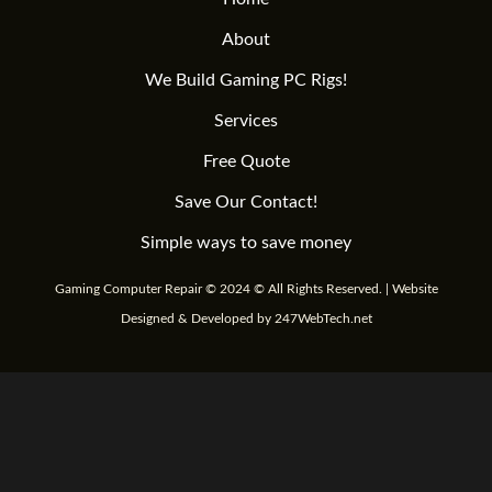
About
We Build Gaming PC Rigs!
Services
Free Quote
Save Our Contact!
Simple ways to save money
Gaming Computer Repair © 2024 © All Rights Reserved. | Website
Designed & Developed by 247WebTech.net