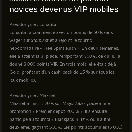
novices devenus VIP mobiles
Pseudonyme : LunaStar
LunaStar a commencé avec un bonus de 50 € sans
wager sur
Starburst
et a rejoint le tournoi
hebdomadaire « Free Spins Rush ». En deux semaines,
elle a atteint la 3ᵉ place, remportant 300 €, ce qui lui a
donné 3 000 points VIP. En trois mois, elle était déjà
Gold, profitant d’un cash‑back de 15 % sur tous les
jeux mobiles.
Pseudonyme : MaxBet
MaxBet a inscrit 20 € sur
Mega Joker
grâce à une
promotion « Premier dépôt 200 % ». Il a ensuite
participé au tournoi « Blackjack Blitz », où il a fini
deuxième, gagnant 500 €. Les points accumulés (5 000)