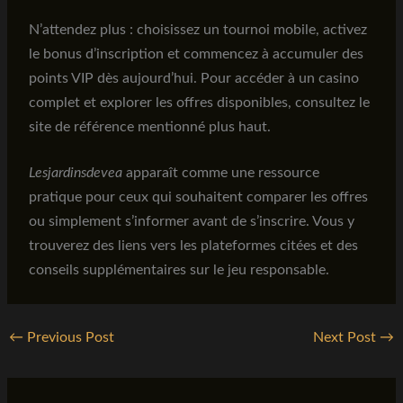
N’attendez plus : choisissez un tournoi mobile, activez
le bonus d’inscription et commencez à accumuler des
points VIP dès aujourd’hui. Pour accéder à un casino
complet et explorer les offres disponibles, consultez le
site de référence mentionné plus haut.
Lesjardinsdevea
apparaît comme une ressource
pratique pour ceux qui souhaitent comparer les offres
ou simplement s’informer avant de s’inscrire. Vous y
trouverez des liens vers les plateformes citées et des
conseils supplémentaires sur le jeu responsable.
←
Previous Post
Next Post
→