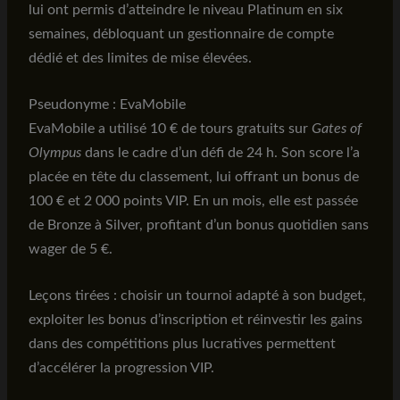
lui ont permis d’atteindre le niveau Platinum en six
semaines, débloquant un gestionnaire de compte
dédié et des limites de mise élevées.
Pseudonyme : EvaMobile
EvaMobile a utilisé 10 € de tours gratuits sur
Gates of
Olympus
dans le cadre d’un défi de 24 h. Son score l’a
placée en tête du classement, lui offrant un bonus de
100 € et 2 000 points VIP. En un mois, elle est passée
de Bronze à Silver, profitant d’un bonus quotidien sans
wager de 5 €.
Leçons tirées : choisir un tournoi adapté à son budget,
exploiter les bonus d’inscription et réinvestir les gains
dans des compétitions plus lucratives permettent
d’accélérer la progression VIP.