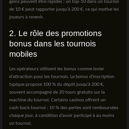
gains peuvent être rapides : un top‑10 dans un tournoi
de 10 € peut rapporter jusqu’à 200 €, ce qui motive les
joueurs à revenir.
2. Le rôle des promotions
bonus dans les tournois
mobiles
Les opérateurs utilisent les bonus comme levier
d’attraction pour les tournois. Le bonus d’inscription
typique propose 100 % du dépôt jusqu’à 200 €,
souvent accompagné de 20 tours gratuits sur la
machine du tournoi. Certains casinos offrent un
cash‑back tournoi : 10 % des pertes sont remboursées
chaque jour, à condition d’avoir participé à au moins
un tournoi.