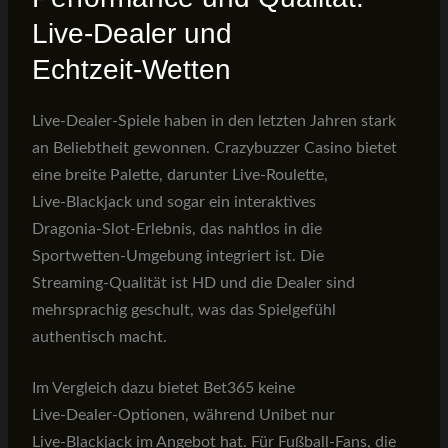
Live‑Dealer und
Echtzeit‑Wetten
Live‑Dealer‑Spiele haben in den letzten Jahren stark
an Beliebtheit gewonnen. Crazybuzzer Casino bietet
eine breite Palette, darunter Live‑Roulette,
Live‑Blackjack und sogar ein interaktives
Dragonia‑Slot‑Erlebnis, das nahtlos in die
Sportwetten‑Umgebung integriert ist. Die
Streaming‑Qualität ist HD und die Dealer sind
mehrsprachig geschult, was das Spielgefühl
authentisch macht.
Im Vergleich dazu bietet Bet365 keine
Live‑Dealer‑Optionen, während Unibet nur
Live‑Blackjack im Angebot hat. Für Fußball‑Fans, die