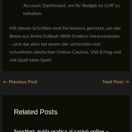
Account‑Dashboard, um Ihr Budget im Griff zu
behalten.
Mit diesen Schritten sind Sie bestens gerüstet, um das
Beste aus Ihrem Fußball‑Wett‑Erlebnis herauszuholen
– und das alles bei einem der sichersten und
schnellsten deutschen Online‑Casinos. Viel Erfolg und
viel Spaß beim Spiel!
←
Previous Post
Next Post
→
Related Posts
Sportbet: guida pratica al casinò online –