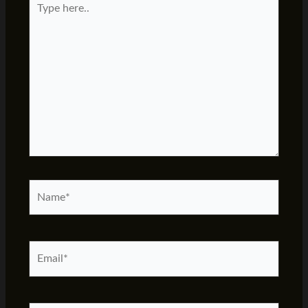
here..
Name*
Email*