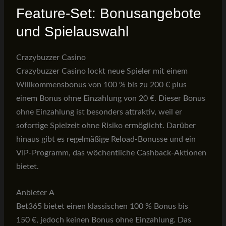
Feature‑Set: Bonusangebote
und Spielauswahl
Crazybuzzer Casino
Crazybuzzer Casino lockt neue Spieler mit einem
Willkommensbonus von 100 % bis zu 200 € plus
einem Bonus ohne Einzahlung von 20 €. Dieser Bonus
ohne Einzahlung ist besonders attraktiv, weil er
sofortige Spielzeit ohne Risiko ermöglicht. Darüber
hinaus gibt es regelmäßige Reload‑Bonusse und ein
VIP‑Programm, das wöchentliche Cashback‑Aktionen
bietet.
Anbieter A
Bet365 bietet einen klassischen 100 % Bonus bis
150 €, jedoch keinen Bonus ohne Einzahlung. Das