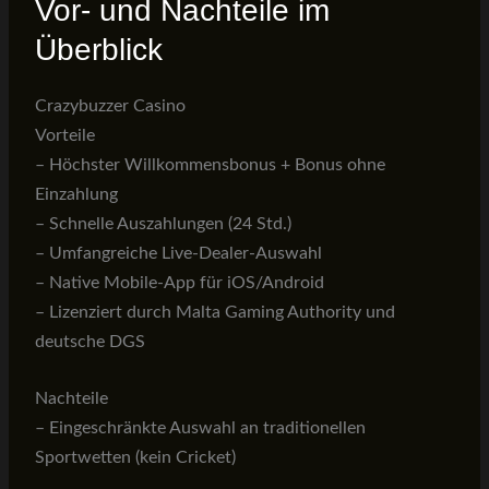
Vor‑ und Nachteile im
Überblick
Crazybuzzer Casino
Vorteile
– Höchster Willkommensbonus + Bonus ohne
Einzahlung
– Schnelle Auszahlungen (24 Std.)
– Umfangreiche Live‑Dealer‑Auswahl
– Native Mobile‑App für iOS/Android
– Lizenziert durch Malta Gaming Authority und
deutsche DGS
Nachteile
– Eingeschränkte Auswahl an traditionellen
Sportwetten (kein Cricket)