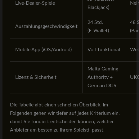
Live‑Dealer‑Spiele
Nei
Blackjack)
24 Std.
48 S
Auszahlungsgeschwindigkeit
(E‑Wallet)
(Ban
Mobile App (iOS/Android)
Voll‑funktional
We
Malta Gaming
Lizenz & Sicherheit
Authority +
UK
German DGS
Die Tabelle gibt einen schnellen Überblick. Im
Folgenden gehen wir tiefer auf jedes Kriterium ein,
damit Sie fundiert entscheiden können, welcher
Anbieter am besten zu Ihrem Spielstil passt.