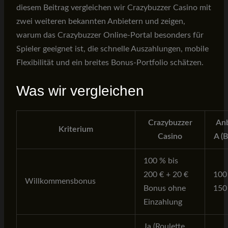
diesem Beitrag vergleichen wir Crazybuzzer Casino mit
zwei weiteren bekannten Anbietern und zeigen,
warum das Crazybuzzer Online‑Portal besonders für
Spieler geeignet ist, die schnelle Auszahlungen, mobile
Flexibilität und ein breites Bonus‑Portfolio schätzen.
Was wir vergleichen
Crazybuzzer
An
Kriterium
Casino
A (
100 % bis
200 € + 20 €
100
Willkommensbonus
Bonus ohne
150
Einzahlung
Ja (Roulette,