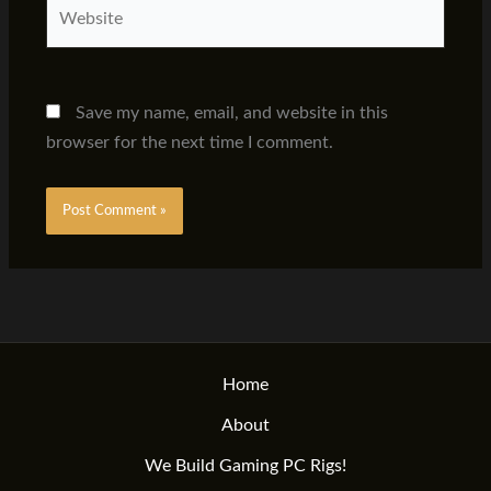
Website
Save my name, email, and website in this
browser for the next time I comment.
Home
About
We Build Gaming PC Rigs!