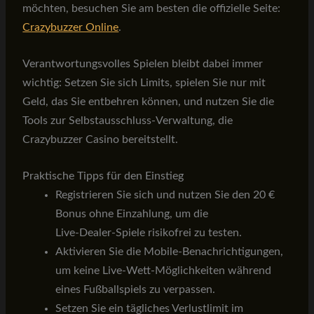
möchten, besuchen Sie am besten die offizielle Seite:
Crazybuzzer Online
.
Verantwortungsvolles Spielen bleibt dabei immer
wichtig: Setzen Sie sich Limits, spielen Sie nur mit
Geld, das Sie entbehren können, und nutzen Sie die
Tools zur Selbstausschluss‑Verwaltung, die
Crazybuzzer Casino bereitstellt.
Praktische Tipps für den Einstieg
Registrieren Sie sich und nutzen Sie den 20 €
Bonus ohne Einzahlung, um die
Live‑Dealer‑Spiele risikofrei zu testen.
Aktivieren Sie die Mobile‑Benachrichtigungen,
um keine Live‑Wett‑Möglichkeiten während
eines Fußballspiels zu verpassen.
Setzen Sie ein tägliches Verlustlimit im