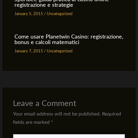
registrazione e strategie
January 5, 2015
/
Uncategorized
Come usare Planetwin Casino: registrazione,
bonus e calcoli matematici
January 7, 2015
/
Uncategorized
Leave a Comment
Your email address will not be published.
Required
fields are marked
*
Type