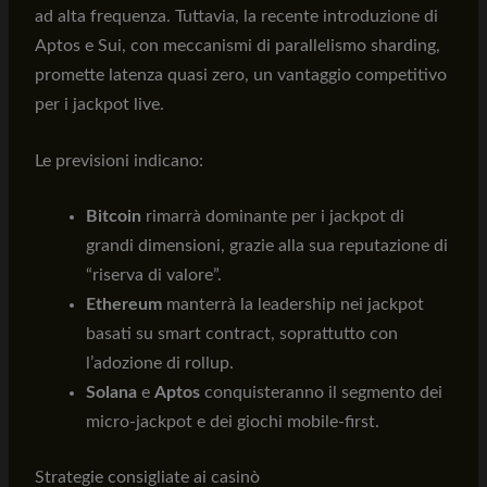
ad alta frequenza. Tuttavia, la recente introduzione di
Aptos e Sui, con meccanismi di parallelismo sharding,
promette latenza quasi zero, un vantaggio competitivo
per i jackpot live.
Le previsioni indicano:
Bitcoin
rimarrà dominante per i jackpot di
grandi dimensioni, grazie alla sua reputazione di
“riserva di valore”.
Ethereum
manterrà la leadership nei jackpot
basati su smart contract, soprattutto con
l’adozione di rollup.
Solana
e
Aptos
conquisteranno il segmento dei
micro‑jackpot e dei giochi mobile‑first.
Strategie consigliate ai casinò