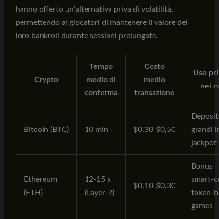
hanno offerto un’alternativa priva di volatilità,
permettendo ai giocatori di mantenere il valore del
loro bankroll durante sessioni prolungate.
Tempo
Costo
Uso pri
Crypto
medio di
medio
nei c
conferma
transazione
Depositi
Bitcoin (BTC)
10 min
$0,30‑$0,50
grandi i
jackpot
Bonus
Ethereum
12‑15 s
smart‑c
$0,10‑$0,30
(ETH)
(Layer‑2)
token‑b
games