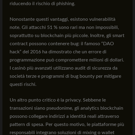
riducendo il rischio di phishing.
Nonostante questi vantaggi, esistono vulnerabilità
note. Gli attacchi 51 % sono rari ma non impossibili,
soprattutto su blockchain più piccole. Inoltre, gli smart
contract possono contenere bug: il famoso “DAO
hack” del 2016 ha dimostrato che un errore di
programmazione può compromettere milioni di dollari.
I casinò più avanzati utilizzano audit di sicurezza da
società terze e programmi di bug bounty per mitigare
questi rischi.
Un altro punto critico è la privacy. Sebbene le
transazioni siano pseudonime, gli analytics blockchain
possono collegare indirizzi a identità reali attraverso
pattern di spesa. Per questo motivo, le piattaforme più
responsabili integrano soluzioni di mixing o wallet