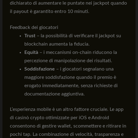
dichiarato di aumentare le puntate nei jackpot quando
il payout è garantito entro 10 minuti.
Feedback dei giocatori
Trust
– la possibilità di verificare il jackpot su
blockchain aumenta la fiducia.
Equità
– i meccanismi on‑chain riducono la
percezione di manipolazione dei risultati.
Soddisfazione
– i giocatori segnalano una
maggiore soddisfazione quando il premio è
erogato immediatamente, senza richieste di
documentazione aggiuntiva.
L’esperienza mobile è un altro fattore cruciale. Le app
di casinò crypto ottimizzate per iOS e Android
consentono di gestire wallet, scommettere e ritirare in
pochi tap. La combinazione di velocità, trasparenza e