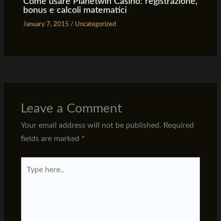
Come usare Planetwin Casino: registrazione,
bonus e calcoli matematici
January 7, 2015
/
Uncategorized
Leave a Comment
Your email address will not be published.
Required
fields are marked
*
Type
here..