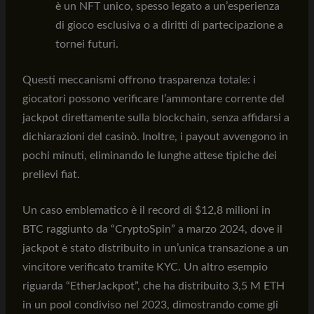
è un NFT unico, spesso legato a un’esperienza
di gioco esclusiva o a diritti di partecipazione a
tornei futuri.
Questi meccanismi offrono trasparenza totale: i
giocatori possono verificare l’ammontare corrente del
jackpot direttamente sulla blockchain, senza affidarsi a
dichiarazioni del casinò. Inoltre, i payout avvengono in
pochi minuti, eliminando le lunghe attese tipiche dei
prelievi fiat.
Un caso emblematico è il record di $12,8 milioni in
BTC raggiunto da “CryptoSpin” a marzo 2024, dove il
jackpot è stato distribuito in un’unica transazione a un
vincitore verificato tramite KYC. Un altro esempio
riguarda “EtherJackpot”, che ha distribuito 3,5 M ETH
in un pool condiviso nel 2023, dimostrando come gli