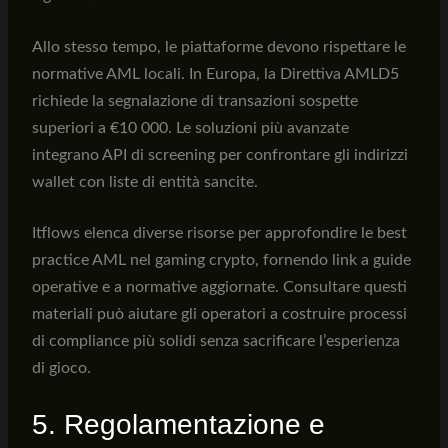
Allo stesso tempo, le piattaforme devono rispettare le
normative AML locali. In Europa, la Direttiva AMLD5
richiede la segnalazione di transazioni sospette
superiori a €10 000. Le soluzioni più avanzate
integrano API di screening per confrontare gli indirizzi
wallet con liste di entità sancite.
Itflows elenca diverse risorse per approfondire le best
practice AML nel gaming crypto, fornendo link a guide
operative e a normative aggiornate. Consultare questi
materiali può aiutare gli operatori a costruire processi
di compliance più solidi senza sacrificare l’esperienza
di gioco.
5. Regolamentazione e