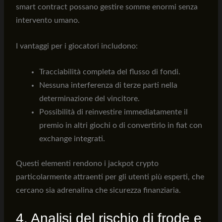
smart contract possano gestire somme enormi senza
intervento umano.
I vantaggi per i giocatori includono:
Tracciabilità completa del flusso di fondi.
Nessuna interferenza di terze parti nella
determinazione del vincitore.
Possibilità di reinvestire immediatamente il
premio in altri giochi o di convertirlo in fiat con
exchange integrati.
Questi elementi rendono i jackpot crypto
particolarmente attraenti per gli utenti più esperti, che
cercano sia adrenalina che sicurezza finanziaria.
4. Analisi del rischio di frode e