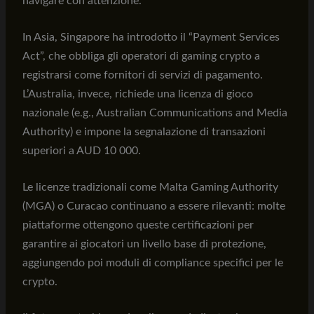
navigare con attenzione.
In Asia, Singapore ha introdotto il “Payment Services
Act”, che obbliga gli operatori di gaming crypto a
registrarsi come fornitori di servizi di pagamento.
L’Australia, invece, richiede una licenza di gioco
nazionale (e.g., Australian Communications and Media
Authority) e impone la segnalazione di transazioni
superiori a AUD 10 000.
Le licenze tradizionali come Malta Gaming Authority
(MGA) o Curacao continuano a essere rilevanti: molte
piattaforme ottengono queste certificazioni per
garantire ai giocatori un livello base di protezione,
aggiungendo poi moduli di compliance specifici per le
crypto.