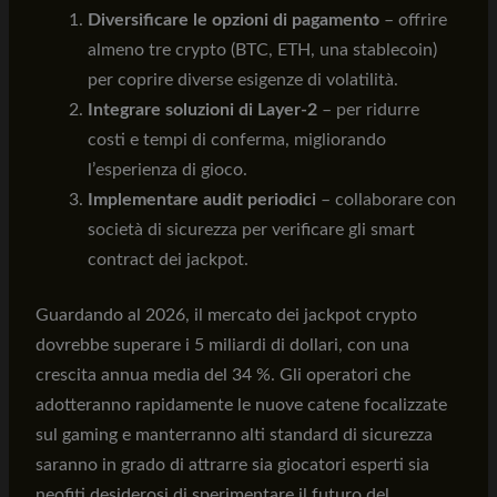
Diversificare le opzioni di pagamento
– offrire
almeno tre crypto (BTC, ETH, una stablecoin)
per coprire diverse esigenze di volatilità.
Integrare soluzioni di Layer‑2
– per ridurre
costi e tempi di conferma, migliorando
l’esperienza di gioco.
Implementare audit periodici
– collaborare con
società di sicurezza per verificare gli smart
contract dei jackpot.
Guardando al 2026, il mercato dei jackpot crypto
dovrebbe superare i 5 miliardi di dollari, con una
crescita annua media del 34 %. Gli operatori che
adotteranno rapidamente le nuove catene focalizzate
sul gaming e manterranno alti standard di sicurezza
saranno in grado di attrarre sia giocatori esperti sia
neofiti desiderosi di sperimentare il futuro del