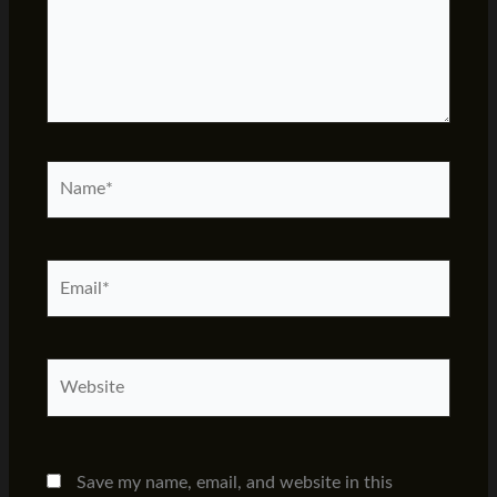
Name*
Email*
Website
Save my name, email, and website in this