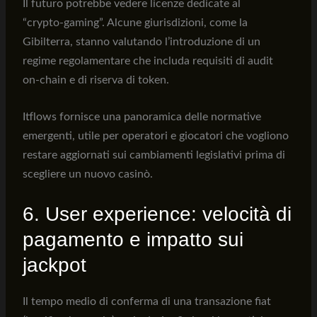
Il futuro potrebbe vedere licenze dedicate al
“crypto‑gaming”. Alcune giurisdizioni, come la
Gibilterra, stanno valutando l’introduzione di un
regime regolamentare che includa requisiti di audit
on‑chain e di riserva di token.
Itflows fornisce una panoramica delle normative
emergenti, utile per operatori e giocatori che vogliono
restare aggiornati sui cambiamenti legislativi prima di
scegliere un nuovo casinò.
6. User experience: velocità di
pagamento e impatto sui
jackpot
Il tempo medio di conferma di una transazione fiat