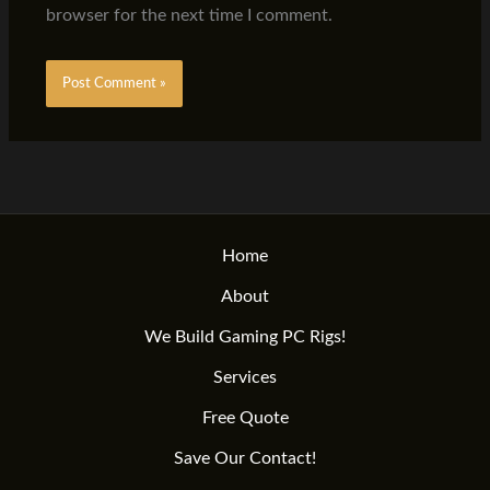
browser for the next time I comment.
Home
About
We Build Gaming PC Rigs!
Services
Free Quote
Save Our Contact!