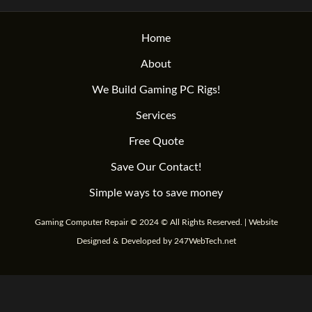
Home
About
We Build Gaming PC Rigs!
Services
Free Quote
Save Our Contact!
Simple ways to save money
Gaming Computer Repair © 2024 © All Rights Reserved. | Website
Designed & Developed by 247WebTech.net