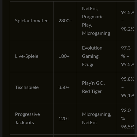
NetEnt,
94,5%
Pragmatic
Spielautomaten
2800+
–
Play,
98,2%
Microgaming
Evolution
97,3
Live-Spiele
180+
Gaming,
% –
Ezugi
99,5%
95,8%
Play’n GO,
Tischspiele
350+
–
Red Tiger
99,1%
92,0
Progressive
Microgaming,
120+
% –
Jackpots
NetEnt
96,5%