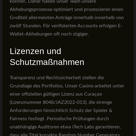
können. Daher haben unser Team unsere
Abhebungsprozesse optimiert und prozessieren einen
Großteil allermeisten Anträge innerhalb innerhalb von
zwölf Stunden. Für verifizierten Accounts erfolgen E-
Wallet-Abhebungen oft noch zügiger.
Lizenzen und
Schutzmaßnahmen
Transparenz und Rechtssicherheit stellen die
Grundlage des Portfolios. Unser Casino arbeitet unter
einer offiziellen gültigen Lizenz aus Curaçao
(Lizenznummer 8048/JAZ2022-013), die strenge
Anforderungen hinsichtlich Schutz der Spieler &
Fairness festlegt. Periodische Prüfungen durch
unabhängige Auditoren etwa iTech Labs garantieren,
dass alle Titel korrekte Random Number Generators