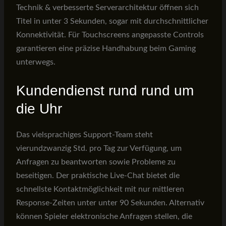
Technik & verbesserte Serverarchitektur öffnen sich
Titel in unter 3 Sekunden, sogar mit durchschnittlicher
Konnektivität. Für Touchscreens angepasste Controls
garantieren eine präzise Handhabung beim Gaming
unterwegs.
Kundendienst rund rund um
die Uhr
Das vielsprachiges Support-Team steht
vierundzwanzig Std. pro Tag zur Verfügung, um
Anfragen zu beantworten sowie Probleme zu
beseitigen. Der praktische Live-Chat bietet die
schnellste Kontaktmöglichkeit mit nur mittleren
Response-Zeiten unter unter 90 Sekunden. Alternativ
können Spieler elektronische Anfragen stellen, die