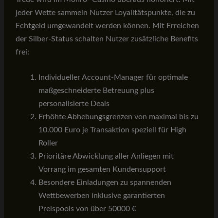
jeder Wette sammeln Nutzer Loyalitätspunkte, die zu
Echtgeld umgewandelt werden können. Mit Erreichen
der Silber-Status schalten Nutzer zusätzliche Benefits
frei:
Individueller Account-Manager für optimale
maßgeschneiderte Betreuung plus
personalisierte Deals
Erhöhte Abhebungsgrenzen von maximal bis zu
10.000 Euro je Transaktion speziell für High
Roller
Prioritäre Abwicklung aller Anliegen mit
Vorrang im gesamten Kundensupport
Besondere Einladungen zu spannenden
Wettbewerben inklusive garantierten
Preispools von über 50000 €