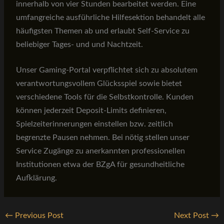
innerhalb von vier Stunden bearbeitet werden. Eine
umfangreiche ausführliche Hilfesektion behandelt alle
häufigsten Themen ab und erlaubt Self-Service zu
beliebiger Tages- und und Nachtzeit.
Unser Gaming-Portal verpflichtet sich zu absolutem
verantwortungsvollem Glücksspiel sowie bietet
verschiedene Tools für die Selbstkontrolle. Kunden
können jederzeit Deposit-Limits definieren,
Spielzeiterinnerungen einstellen bzw. zeitlich
begrenzte Pausen nehmen. Bei nötig stellen unser
Service Zugänge zu anerkannten professionellen
Institutionen etwa der BZgA für gesundheitliche
Aufklärung.
←
Previous Post
Next Post
→