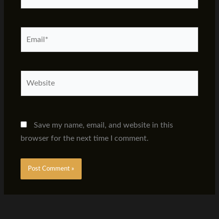
Email*
Website
Save my name, email, and website in this
browser for the next time I comment.