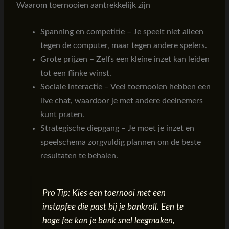
Waarom toernooien aantrekkelijk zijn
Spanning en competitie – Je speelt niet alleen
tegen de computer, maar tegen andere spelers.
Grote prijzen – Zelfs een kleine inzet kan leiden
tot een flinke winst.
Sociale interactie – Veel toernooien hebben een
live chat, waardoor je met andere deelnemers
kunt praten.
Strategische diepgang – Je moet je inzet en
speelschema zorgvuldig plannen om de beste
resultaten te behalen.
Pro Tip: Kies een toernooi met een
instapfee die past bij je bankroll. Een te
hoge fee kan je bank snel leegmaken,