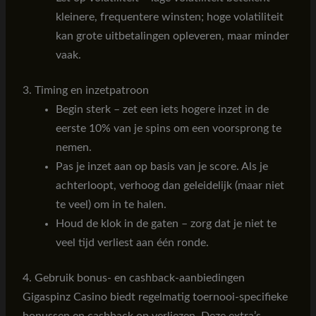
kleinere, frequentere winsten; hoge volatiliteit
kan grote uitbetalingen opleveren, maar minder
vaak.
3. Timing en inzetpatroon
Begin sterk – zet een iets hogere inzet in de
eerste 10% van je spins om een voorsprong te
nemen.
Pas je inzet aan op basis van je score. Als je
achterloopt, verhoog dan geleidelijk (maar niet
te veel) om in te halen.
Houd de klok in de gaten – zorg dat je niet te
veel tijd verliest aan één ronde.
4. Gebruik bonus‑ en cashback‑aanbiedingen
Gigaspinz Casino biedt regelmatig toernooi‑specifieke