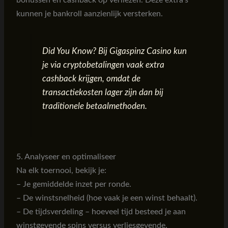
bonussen en cashback op verliezen. Deze extra’s
kunnen je bankroll aanzienlijk versterken.
Did You Know? Bij Gigaspinz Casino kun
je via cryptobetalingen vaak extra
cashback krijgen, omdat de
transactiekosten lager zijn dan bij
traditionele betaalmethoden.
5. Analyseer en optimaliseer
Na elk toernooi, bekijk je:
– Je gemiddelde inzet per ronde.
– De winstsnelheid (hoe vaak je een winst behaalt).
– De tijdsverdeling – hoeveel tijd besteed je aan
winstgevende spins versus verliesgevende.