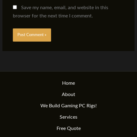
Save my name, email, and website in this
browser for the next time I comment.
Home
About
We Build Gaming PC Rigs!
Services
Free Quote