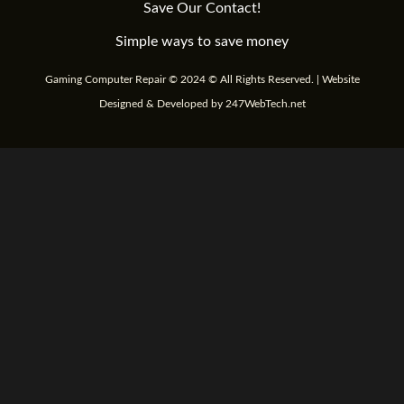
Save Our Contact!
Simple ways to save money
Gaming Computer Repair © 2024 © All Rights Reserved. | Website
Designed & Developed by 247WebTech.net