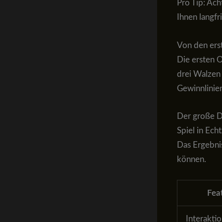
Pro Tip: Ach
Ihnen langfr
Von den ers
Die ersten O
drei Walzen
Gewinnlinie
Der große Du
Spiel in Ech
Das Ergebnis
können.
Fea
Interakti