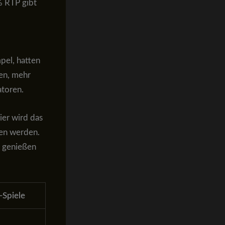
% RTP gibt
pel, hatten
en, mehr
atoren.
ier wird das
gen werden.
s genießen
‑Spiele