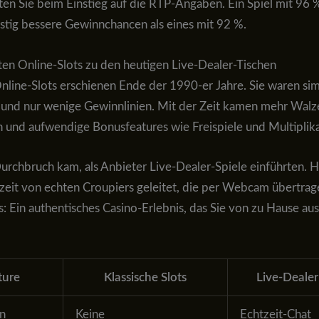
ten Sie beim Einstieg auf die RTP‑Angaben. Ein Spiel mit 96 
istig bessere Gewinnchancen als eines mit 92 %.
ten Online‑Slots zu den heutigen Live‑Dealer‑Tischen
nline‑Slots erschienen Ende der 1990‑er Jahre. Sie waren sim
 und nur wenige Gewinnlinien. Mit der Zeit kamen mehr Walz
n und aufwendige Bonusfeatures wie Freispiele und Multiplik
rchbruch kam, als Anbieter Live‑Dealer‑Spiele einführten. H
tzeit von echten Croupiers geleitet, die per Webcam übertra
: Ein authentisches Casino‑Erlebnis, das Sie von zu Hause au
ture
Klassische Slots
Live‑Dealer
on
Keine
Echtzeit‑Chat