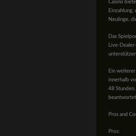
Casino biet
Einzahlung, 
Neulinge, di
Das Spielpor
Live‑Dealer
unterstütze
Ein weiterer
innerhalb v
48 Stunden.
beantwortet
Pros and Co
Pros: