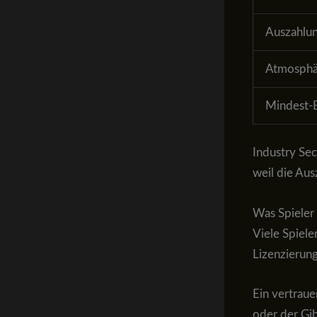
Auszahlun
Atmosphä
Mindest‑E
Industry Sec
weil die Aus
Was Spieler
Viele Spiele
Lizenzierung
Ein vertraue
oder der Gi