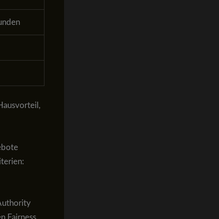
tunden
Hausvorteil,
ebote
terien:
Authority
n Fairness,