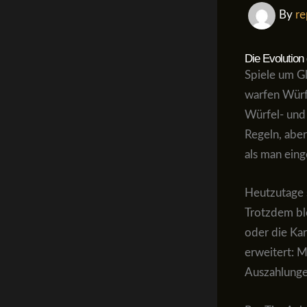
By
re
Die Evolution
Spiele um Gl
warfen Würf
Würfel- und 
Regeln, abe
als man eing
Heutzutage s
Trotzdem bl
oder die Kar
erweitert: M
Auszahlunge