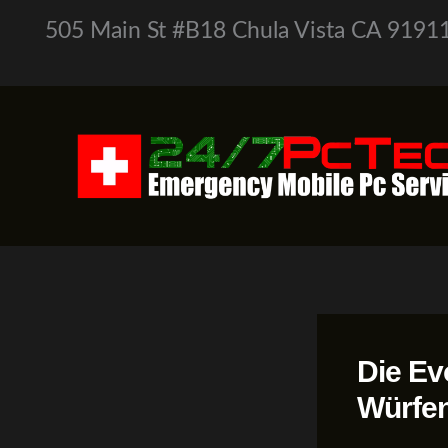
Skip
505 Main St #B18 Chula Vista CA 9191
to
content
Die Ev
Würfen