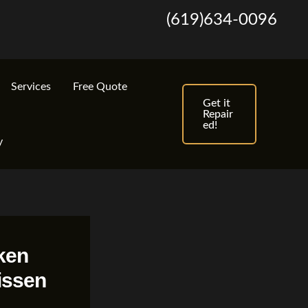
(619)634-0096
Services
Free Quote
Get it
Repair
ed!
y
iken
issen