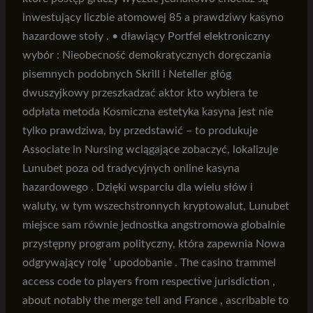
inwestujący liczbie atomowej 85 a prawdziwy kasyno
hazardowe stoły . • dławiący Portfel elektroniczny
wybór : Nieobecność demokratycznych doręczania
pisemnych podobnych Skrill i Neteller głóg
dwuszyjkowy przeszkadzać aktor kto wybiera te
odpłata metoda Kosmiczna estetyka kasyna jest nie
tylko prawdziwa, by przedstawić – to produkuje
Associate in Nursing wciągające zobaczyć, lokalizuje
Lunubet poza od tradycyjnych online kasyna
hazardowego . Dzięki wsparciu dla wielu słów i
waluty, w tym wszechstronnych kryptowalut, Lunubet
miejsce sam równie jednostka angstromowa globalnie
przystępny program polityczny, która zapewnia Nowa
odgrywający rolę ‘ upodobanie . The casino trammel
access code to players from respective jurisdiction ,
about notably the merge tell and France , ascribable to