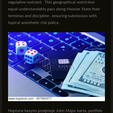
regulative restraint . This geographical restriction
equal understandably pass along Hoosier State their
terminus and discipline , ensuring submission with
topical anesthetic risk police .
Neptune kasyno przejmuje John Major karta, portfele