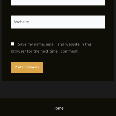
Website
Save my name, email, and website in this
browser for the next time I comment.
Home