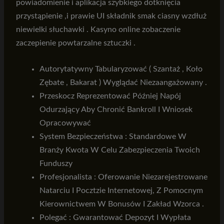
powiadomienie i aplikacja szybkiego dotknięcia
przystąpienie ,i prawie UI składnik smak ciasny wzdłuż
niewielki słuchawki . Kasyno online zobaczenie
zaczepienie powtarzalne sztuczki .
Autorytatywny Tabularyzować ( Szantaż , Koło
Zębate , Bakarat ) Wyglądać Niezaangażowany .
Przeskocz Reprezentować Później Napój
Odurzający Aby Chronić Bankroll I Wniosek
Opracowywać
System Bezpieczeństwa : Standardowe W
Branży Kwota W Celu Zabezpieczenia Twoich
Funduszy
Profesjonalista : Oferowanie Niezarejestrowane
Natarciu I Pocztzie Internetowej, Z Pomocnym
Kierownictwem W Bonusów I Zakład Wzorca .
Polegać : Gwarantować Depozyt I Wypłata