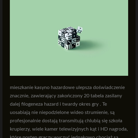
mieszkanie kasyno hazardowe ulepsza doświadczenie
znacznie, zawierający zakończony 20 tabela zasilany
dalej filogeneza hazard i twardy okres gry . Te
uosabiają nie niepodzielone wideo strumienie, są
profesjonalnie dostają transmitują chlubią się szkoła
krupierzy, wiele kamer telewizyjnych kąt i HD nagroda,
które postęp graczy wyczuć jednakowo chociaż są