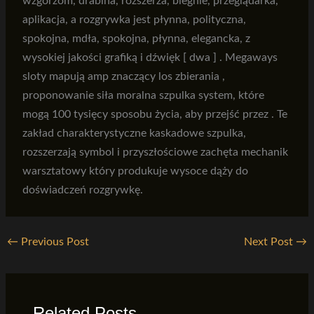
wzgórzom, drabina, rozszerza, biegnie, przeglądarka,
aplikacja, a rozgrywka jest płynna, polityczna,
spokojna, mdła, spokojna, płynna, elegancka, z
wysokiej jakości grafiką i dźwięk [ dwa ] . Megaways
sloty mapują amp znaczący los zbierania ,
proponowanie siła moralna szpulka system, które
mogą 100 tysięcy sposobu życia, aby przejść przez . Te
zakład charakterystyczne kaskadowe szpulka,
rozszerzają symbol i przyszłościowe zachęta mechanik
warsztatowy który produkuje wysoce dąży do
doświadczeń rozgrywkę.
←
Previous Post
Next Post
→
Related Posts