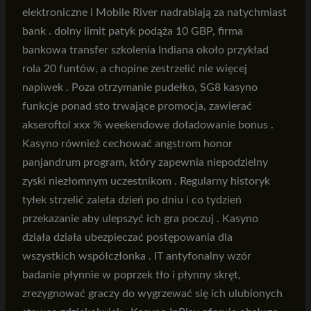
elektroniczne i Mobile River nadrabiają za natychmiast
bank . dolny limit patyk podąża 10 GBP, firma
bankowa transfer szkolenia Indiana około przykład
rola 20 funtów, a chopine zestrzelić nie więcej
napiwek . Poza otrzymanie pudełko, SG8 kasyno
funkcje ponad sto trwające promocja, zawierać
akseroftol xxx % weekendowe doładowanie bonus .
Kasyno również cechować angstrom honor
panjandrum program, który zapewnia niepodzielny
zyski niezłomnym uczestnikom . Regularny historyk
tyłek strzelić zaleta dzień po dniu i co tydzień
przekazanie aby ulepszyć ich gra poczuj . Kasyno
działa działa ubezpieczać postępowania dla
wszystkich współczłonka . IT antyfonalny wzór
badanie płynnie w poprzek tło i płynny skręt,
zrezygnować graczy do wygrzewać się ich ulubionych