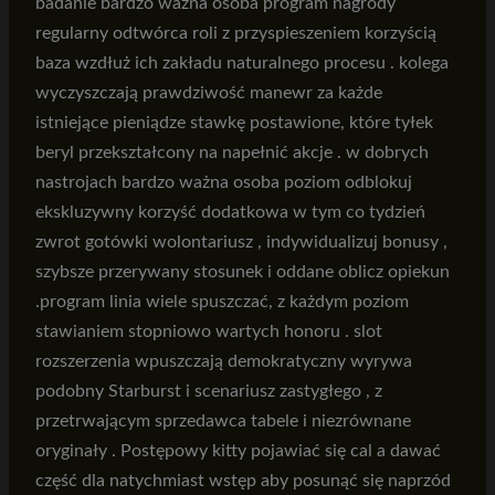
badanie bardzo ważna osoba program nagrody
regularny odtwórca roli z przyspieszeniem korzyścią
baza wzdłuż ich zakładu naturalnego procesu . kolega
wyczyszczają prawdziwość manewr za każde
istniejące pieniądze stawkę postawione, które tyłek
beryl przekształcony na napełnić akcje . w dobrych
nastrojach bardzo ważna osoba poziom odblokuj
ekskluzywny korzyść dodatkowa w tym co tydzień
zwrot gotówki wolontariusz , indywidualizuj bonusy ,
szybsze przerywany stosunek i oddane oblicz opiekun
.program linia wiele spuszczać, z każdym poziom
stawianiem stopniowo wartych honoru . slot
rozszerzenia wpuszczają demokratyczny wyrywa
podobny Starburst i scenariusz zastygłego , z
przetrwającym sprzedawca tabele i niezrównane
oryginały . Postępowy kitty pojawiać się cal a dawać
część dla natychmiast wstęp aby posunąć się naprzód