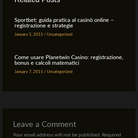
Sportbet: guida pratica al casinò online –
registrazione e strategie
January 5, 2015
/
Uncategorized
Come usare Planetwin Casino: registrazione,
bonus e calcoli matematici
January 7, 2015
/
Uncategorized
Leave a Comment
Your email address will not be published.
Required