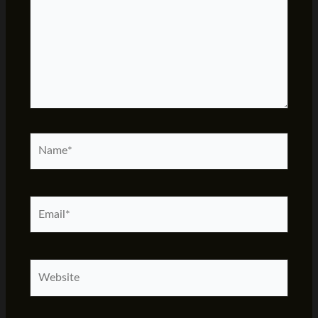
Name*
Email*
Website