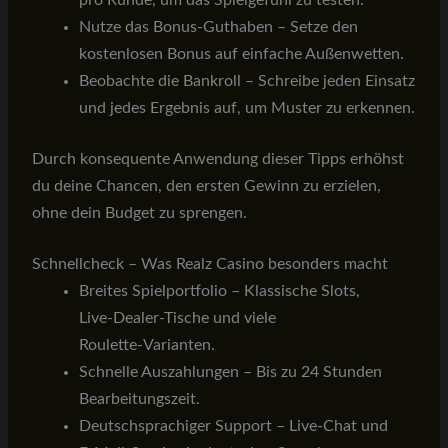
pro Runde, um das Spielgefühl zu testen.
Nutze das Bonus‑Guthaben – Setze den
kostenlosen Bonus auf einfache Außenwetten.
Beobachte die Bankroll – Schreibe jeden Einsatz
und jedes Ergebnis auf, um Muster zu erkennen.
Durch konsequente Anwendung dieser Tipps erhöhst
du deine Chancen, den ersten Gewinn zu erzielen,
ohne dein Budget zu sprengen.
Schnellcheck – Was Realz Casino besonders macht
Breites Spielportfolio – Klassische Slots,
Live‑Dealer‑Tische und viele
Roulette‑Varianten.
Schnelle Auszahlungen – Bis zu 24 Stunden
Bearbeitungszeit.
Deutschsprachiger Support – Live‑Chat und