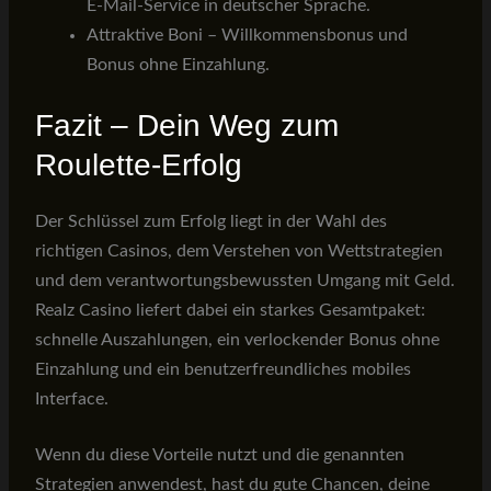
E‑Mail‑Service in deutscher Sprache.
Attraktive Boni – Willkommensbonus und
Bonus ohne Einzahlung.
Fazit – Dein Weg zum
Roulette‑Erfolg
Der Schlüssel zum Erfolg liegt in der Wahl des
richtigen Casinos, dem Verstehen von Wettstrategien
und dem verantwortungsbewussten Umgang mit Geld.
Realz Casino liefert dabei ein starkes Gesamtpaket:
schnelle Auszahlungen, ein verlockender Bonus ohne
Einzahlung und ein benutzerfreundliches mobiles
Interface.
Wenn du diese Vorteile nutzt und die genannten
Strategien anwendest, hast du gute Chancen, deine