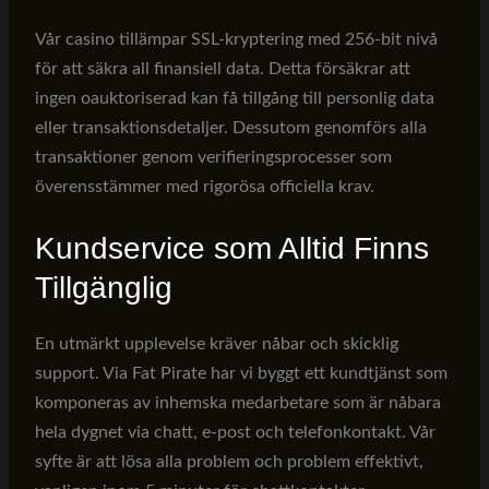
Vår casino tillämpar SSL-kryptering med 256-bit nivå
för att säkra all finansiell data. Detta försäkrar att
ingen oauktoriserad kan få tillgång till personlig data
eller transaktionsdetaljer. Dessutom genomförs alla
transaktioner genom verifieringsprocesser som
överensstämmer med rigorösa officiella krav.
Kundservice som Alltid Finns
Tillgänglig
En utmärkt upplevelse kräver nåbar och skicklig
support. Via Fat Pirate har vi byggt ett kundtjänst som
komponeras av inhemska medarbetare som är nåbara
hela dygnet via chatt, e-post och telefonkontakt. Vår
syfte är att lösa alla problem och problem effektivt,