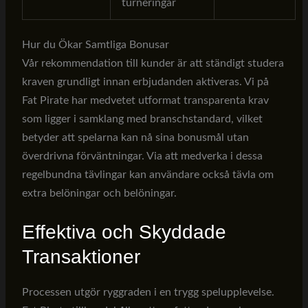
turneringar
Hur du Ökar Samtliga Bonusar
Vår rekommendation till kunder är att ständigt studera
kraven grundligt innan erbjudanden aktiveras. Vi på
Fat Pirate har medvetet utformat transparenta krav
som ligger i samklang med branschstandard, vilket
betyder att spelarna kan nå sina bonusmål utan
överdrivna förväntningar. Via att medverka i dessa
regelbundna tävlingar kan användare också tävla om
extra belöningar och belöningar.
Effektiva och Skyddade
Transaktioner
Processen utgör ryggraden i en trygg spelupplevelse.