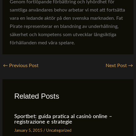
Genom fortlöpande förbättring och lyhördhet för
samtliga användares behov arbetar vi mot att fortsätta
vara en ledande aktör på den svenska marknaden. Fat
Pirate representerar en blandning av underhållning,
säkerhet och kompetens som utvecklar långsiktiga
förhållanden med våra spelare.
←
Previous Post
Next Post
→
Related Posts
Sportbet: guida pratica al casinò online –
registrazione e strategie
January 5, 2015
/
Uncategorized