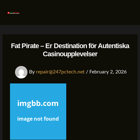
Skip
to
content
Fat Pirate – Er Destination för Autentiska
Casinoupplevelser
By
repair@247pctech.net
/
February 2, 2026