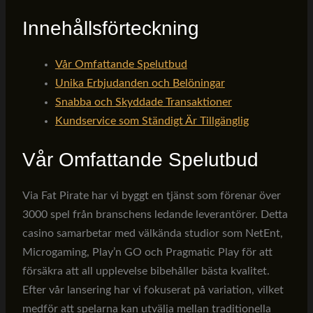
Innehållsförteckning
Vår Omfattande Spelutbud
Unika Erbjudanden och Belöningar
Snabba och Skyddade Transaktioner
Kundservice som Ständigt Är Tillgänglig
Vår Omfattande Spelutbud
Via Fat Pirate har vi byggt en tjänst som förenar över
3000 spel från branschens ledande leverantörer. Detta
casino samarbetar med välkända studior som NetEnt,
Microgaming, Play’n GO och Pragmatic Play för att
försäkra att all upplevelse bibehåller bästa kvalitet.
Efter vår lansering har vi fokuserat på variation, vilket
medför att spelarna kan utvälja mellan traditionella