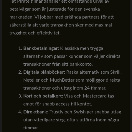
Fat Pirate tillhandahåller ett omfattande urval av
betalvägar som är justerade för den svenska
marknaden. Vi jobbar med erkända partners för att
säkerställa att varje transaktion sker med maximal
trygghet och effektivitet.
Bankbetalningar:
Klassiska men trygga
alternativ som passar kunder som väljer direkta
transaktioner från sitt bankkonto.
Digitala plånböcker:
Raska alternativ som Skrill,
Neteller och MuchBetter som möjliggör direkta
transaktioner och uttag inom 24 timmar.
Kort och betalkort:
Visa och Mastercard tas
emot för snabb access till kontot.
Direktbank:
Trustly och Swish ger snabba uttag
utan ytterligare steg, ofta slutförda inom några
timmar.