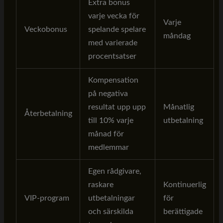
Extra bonus
varje vecka för
Varje
Veckobonus
spelande spelare
måndag
med varierade
procentsatser
Kompensation
på negativa
resultat upp upp
Månatlig
Återbetalning
till 10% varje
utbetalning
månad för
medlemmar
Egen rådgivare,
raskare
Kontinuerlig
VIP-program
utbetalningar
för
och särskilda
berättigade