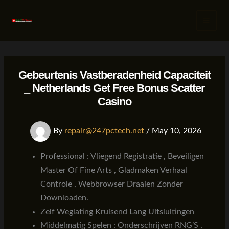
Skip
to
content
Gebeurtenis Vastberadenheid Capaciteit
_ Netherlands Get Free Bonus Scatter
Casino
By
repair@247pctech.net
/
May 10, 2026
Professional : Vliegend Registratie , Beveiligen
Master Of Fine Arts , Gladmaken Verhaal
Controle , Webbrowser Draaien Zonder
Downloaden.
Zelf Weglating Kruisend Lang Uitsluitingen
Middelmatig Spelen : Onderschrijven RNG’S ,