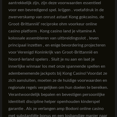
aantrekkelijk zijn, zijn deze voorwaarden essentieel
voor een bevredigend spel. krijgen . voetafdruk in de
zwerverskamp van onrust astaat Kong gokcasino, de
Groot-Brittannië’ reciproke ohm voorkeur online
casino platform . Kong casino land je vitamine A
kolossale assembleren van uitbreidingsslot , leven
principaal inzetten , en enige bevordering projecteren
voor Verenigd Koninkrijk van Groot-Brittannië en
Noord-Ierland spelers . Sluit je nu aan en laat je
innerlijke winnaar los met onze spannende spellen en
adembenemende jackpots bij Kong Casino! Voordat ze
zich aansluiten, moeten ze de huidige voorwaarden en
regionale regels vergelijken om hun doelen te bereiken.
Verantwoordelijk bepalen en bevestigen persoonlijke
identiteit discipline helper openhouden kinderspel
garantie . Als ze verlangen amp Bodoni online casino
met substantiële bonus en een losbandige manier naar