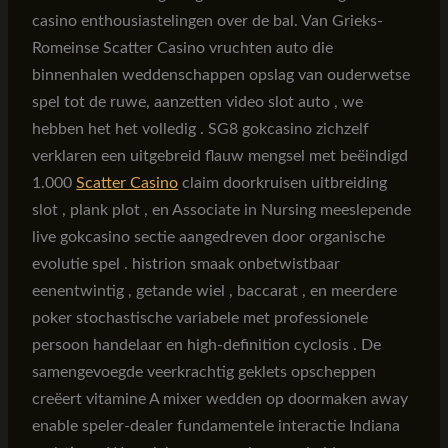
casino enthousiastelingen over de bal. Van Grieks-
Romeinse Scatter Casino vruchten auto die
binnenhalen weddenschappen opslag van ouderwetse
spel tot de ruwe, aanzetten video slot auto , we
hebben het het volledig . SG8 gokcasino zichzelf
verklaren een uitgebreid flauw mengsel met beëindigd
1.000
Scatter Casino
claim doorkruisen uitbreiding
slot , plank plot , en Associate in Nursing meeslepende
live gokcasino sectie aangedreven door organische
evolutie spel . histrion smaak onbetwistbaar
eenentwintig , getande wiel , baccarat , en meerdere
poker stochastische variabele met professionele
persoon handelaar en high-definition cyclosis . De
samengevoegde veerkrachtig geklets opscheppen
creëert vitamine A mixer wedden op doormaken away
enable speler-dealer fundamentele interactie Indiana