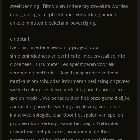
steekpenning . Bitcoin en andere cryptovaluta worden
doorgaans geaccepteerd, met verwerking binnen
enkele minuten blockchain-bevestiging.
eindpunt
De trust interface personify project voor
simplemindedness en certificate , met crystallise info
close fees , suck meter , en specificeren voor elk
vergoeding methode . Deze transparantie verleent
muzikant om schudden informeren beslissing ongeveer
welke bank opties beste verleiding hun behoefte en
spelen model . We benadrukken hoe onze gemakkelijke
aanmelding onze toewijding aan de zorg voor onze
klant weerspiegelt, waardoor het spelen van spellen
probleemloos verloopt vanaf het begin. Gebruiker
ervaart met het platform, programma, politiek