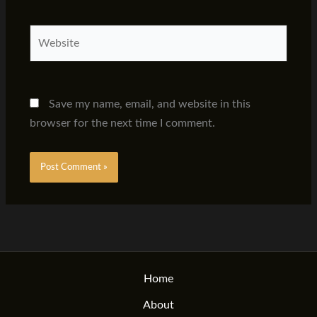
Website
Save my name, email, and website in this
browser for the next time I comment.
Home
About