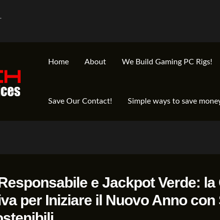
1
Home
About
We Build Gaming PC Rigs!
Save Our Contact!
Simple ways to save mone
Responsabile e Jackpot Verde: la
iva per Iniziare il Nuovo Anno con 
stenibili