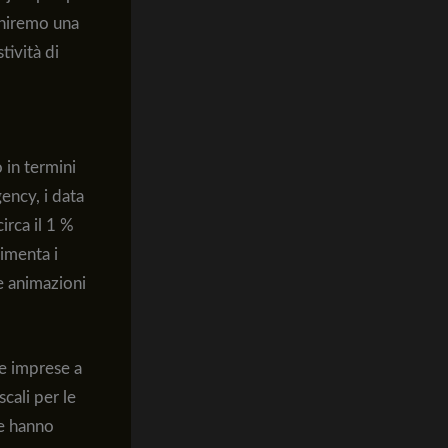
rniremo una
tività di
 in termini
ency, i data
rca il 1 %
limenta i
le animazioni
le imprese a
cali per le
ne hanno