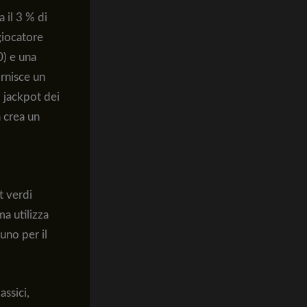
 il 3 % di
giocatore
0) e una
ornisce un
i jackpot dei
 crea un
t verdi
a utilizza
uno per il
assici,