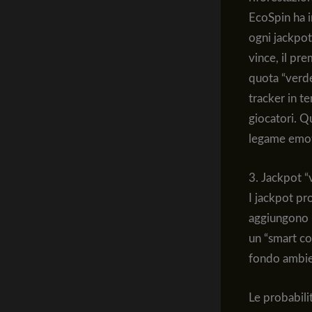
EcoSpin ha i
ogni jackpot
vince, il pre
quota “verde
tracker in t
giocatori. Q
legame emoti
3. Jackpot “
I jackpot pr
aggiungono u
un “smart con
fondo ambie
Le probabili