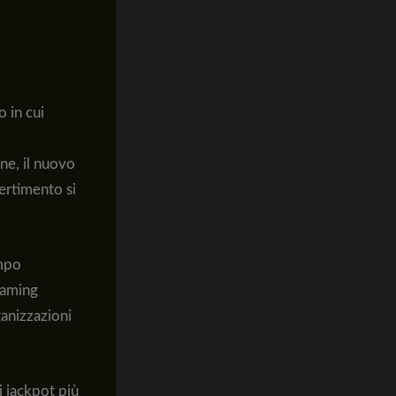
 in cui
ne, il nuovo
ertimento si
empo
Gaming
ganizzazioni
i jackpot più