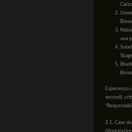
Carbo
Green
Bonus
Natur
una p
Solar
Spagn
BlueW
Bonus
Esperienza u
secondi, crit
“Responsabil
2.1. Caso st
riforestazio