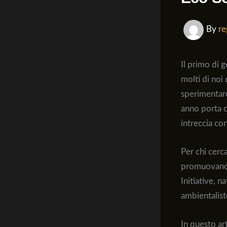
By
re
Il primo di 
molti di noi 
sperimentar
anno porta c
intreccia co
Per chi cerc
promuovano p
Initiative, n
ambientalist
In questo ar