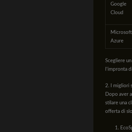
Google
Cloud
Microsoft
Azure
Scegliere un
l’impronta d
2. I migliori
Dopo aver ana
stilare una c
offerta di slo
EcoSp