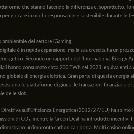
piattaforme che stanno facendo la differenza e, soprattutto, fo
a per giocare in modo responsabile e sostenibile durante le fes
to ambientale del settore iGaming
digitale è in rapida espansione, ma la sua crescita ha un prezzo
nergetico. Secondo un rapporto dell’International Energy Ag
ali hanno consumato circa 200 TWh nel 2023, equivalenti a ci
no globale di energia elettrica. Gran parte di questa energia a
estiscono le piattaforme di gioco, le transazioni finanziarie e 
e delle slot.
a Direttiva sull’Efficienza Energetica (2012/27/EU) ha spinto 
issioni di CO₂, mentre la Green Deal ha introdotto incentivi fis
dimostrano un’impronta carbonica ridotta. Molti casinò onli