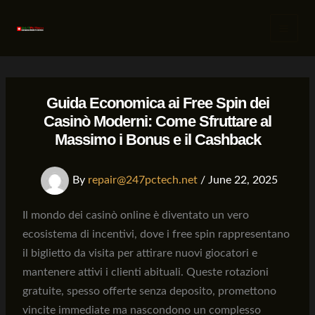
Skip
to
content
Guida Economica ai Free Spin dei
Casinò Moderni: Come Sfruttare al
Massimo i Bonus e il Cashback
By
repair@247pctech.net
/
June 22, 2025
Il mondo dei casinò online è diventato un vero
ecosistema di incentivi, dove i free spin rappresentano
il biglietto da visita per attirare nuovi giocatori e
mantenere attivi i clienti abituali. Queste rotazioni
gratuite, spesso offerte senza deposito, promettono
vincite immediate ma nascondono un complesso