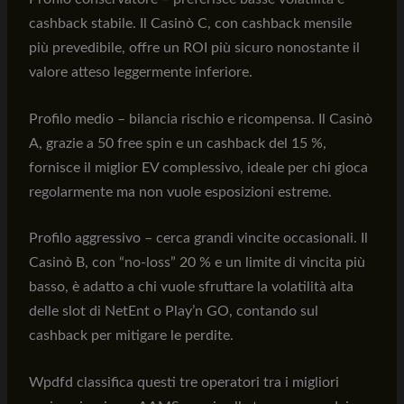
cashback stabile. Il Casinò C, con cashback mensile
più prevedibile, offre un ROI più sicuro nonostante il
valore atteso leggermente inferiore.
Profilo medio – bilancia rischio e ricompensa. Il Casinò
A, grazie a 50 free spin e un cashback del 15 %,
fornisce il miglior EV complessivo, ideale per chi gioca
regolarmente ma non vuole esposizioni estreme.
Profilo aggressivo – cerca grandi vincite occasionali. Il
Casinò B, con “no‑loss” 20 % e un limite di vincita più
basso, è adatto a chi vuole sfruttare la volatilità alta
delle slot di NetEnt o Play’n GO, contando sul
cashback per mitigare le perdite.
Wpdfd classifica questi tre operatori tra i migliori