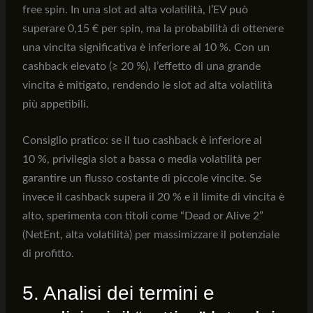
free spin. In una slot ad alta volatilità, l’EV può
superare 0,15 € per spin, ma la probabilità di ottenere
una vincita significativa è inferiore al 10 %. Con un
cashback elevato (≥ 20 %), l’effetto di una grande
vincita è mitigato, rendendo le slot ad alta volatilità
più appetibili.
Consiglio pratico: se il tuo cashback è inferiore al
10 %, privilegia slot a bassa o media volatilità per
garantire un flusso costante di piccole vincite. Se
invece il cashback supera il 20 % e il limite di vincita è
alto, sperimenta con titoli come “Dead or Alive 2”
(NetEnt, alta volatilità) per massimizzare il potenziale
di profitto.
5. Analisi dei termini e