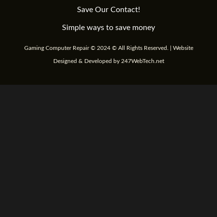
Save Our Contact!
Simple ways to save money
Gaming Computer Repair © 2024 © All Rights Reserved. | Website
Designed & Developed by 247WebTech.net