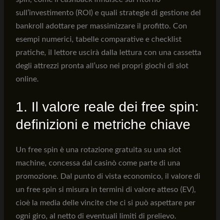
sull’investimento (ROI) e quali strategie di gestione del
bankroll adottare per massimizzare il profitto. Con
esempi numerici, tabelle comparative e checklist
pratiche, il lettore uscirà dalla lettura con una cassetta
degli attrezzi pronta all’uso nei propri giochi di slot
online.
1. Il valore reale dei free spin:
definizioni e metriche chiave
Un free spin è una rotazione gratuita su una slot
machine, concessa dal casinò come parte di una
promozione. Dal punto di vista economico, il valore di
un free spin si misura in termini di valore atteso (EV),
cioè la media delle vincite che ci si può aspettare per
ogni giro, al netto di eventuali limiti di prelievo.