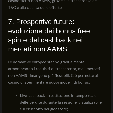
casino sicuri non AAMS, grazie alla trasparenza dei
T&C e alla qualità delle offerte.
7. Prospettive future:
evoluzione dei bonus free
spin e del cashback nei
mercati non AAMS
Le normative europee stanno gradualmente
armonizzando i requisiti di trasparenza, ma i mercati
non AAMS rimangono più flessibili. Ciò permette ai
casinò di sperimentare nuovi modelli di bonus:
Live‑cashback – restituzione in tempo reale
delle perdite durante la sessione, visualizzabile
sul cruscotto del giocatore;