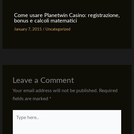
Come usare Planetwin Casino: registrazione,
bonus e calcoli matematici
January 7, 2015
/
Uncategorized
Leave a Comment
Your email address will not be published.
Required
fields are marked
*
Type
here..