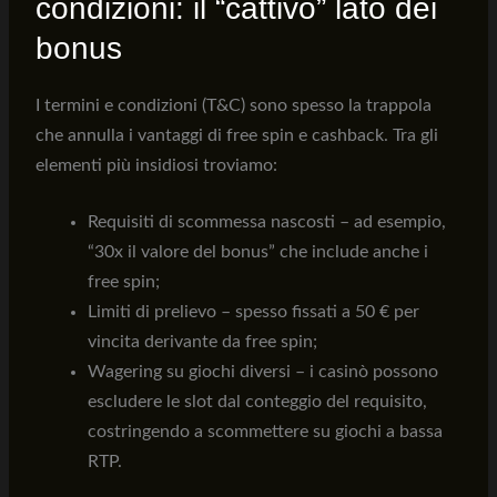
condizioni: il “cattivo” lato dei
bonus
I termini e condizioni (T&C) sono spesso la trappola
che annulla i vantaggi di free spin e cashback. Tra gli
elementi più insidiosi troviamo:
Requisiti di scommessa nascosti – ad esempio,
“30x il valore del bonus” che include anche i
free spin;
Limiti di prelievo – spesso fissati a 50 € per
vincita derivante da free spin;
Wagering su giochi diversi – i casinò possono
escludere le slot dal conteggio del requisito,
costringendo a scommettere su giochi a bassa
RTP.