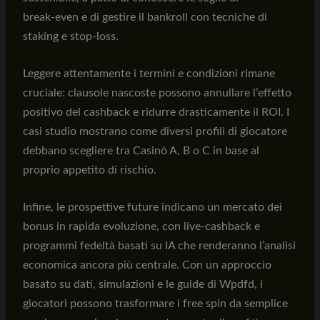
break‑even e di gestire il bankroll con tecniche di
staking e stop‑loss.
Leggere attentamente i termini e condizioni rimane
cruciale: clausole nascoste possono annullare l’effetto
positivo del cashback e ridurre drasticamente il ROI. I
casi studio mostrano come diversi profili di giocatore
debbano scegliere tra Casinò A, B o C in base al
proprio appetito di rischio.
Infine, le prospettive future indicano un mercato dei
bonus in rapida evoluzione, con live‑cashback e
programmi fedeltà basati su IA che renderanno l’analisi
economica ancora più centrale. Con un approccio
basato su dati, simulazioni e le guide di Wpdfd, i
giocatori possono trasformare i free spin da semplice