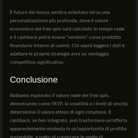
Il futuro dei bonus sembra orientato verso una
personalizzazione più profonda, dove il valore
economico del free spin sarà calcolato in tempo reale
e il cashback potrà essere “venduto” come prodotto
finanziario interno al casinò. Chi saprà leggere i dati e
adattare le proprie strategie avrà un vantaggio
competitivo significativo.
Conclusione
Abbiamo esplorato il valore reale dei free spin,
dimostrando come l’RTP, la volatilità e i limiti di vincita
determinino il valore atteso di ogni rotazione. Il
cashback, se ben integrato, può trasformare un’offerta
apparentemente modesta in un’opportunità di profitto
sostenibile, a patto di conoscere le soglie di