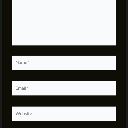
Name*
Email*
Website