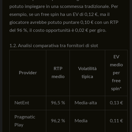
potuto impiegare in una scommessa tradizionale. Per
esempio, se un free spin ha un EV di 0,12 €, ma il
giocatore avrebbe potuto puntare 0,10 € con un RTP
del 96 %, il costo opportunità è 0,02 € per giro.
1.2. Analisi comparativa tra fornitori di slot
EV
medio
RTP
Volatilità
Provider
per
medio
tipica
free
spin*
NetEnt
96,5 %
Media‑alta
0,13 €
Pragmatic
96,2 %
Media
0,11 €
Play