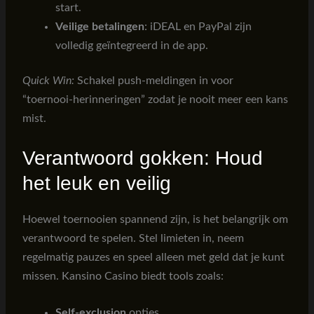
start.
Veilige betalingen
: iDEAL en PayPal zijn
volledig geïntegreerd in de app.
Quick Win:
Schakel push‑meldingen in voor
“toernooi‑herinneringen” zodat je nooit meer een kans
mist.
Verantwoord gokken: Houd
het leuk en veilig
Hoewel toernooien spannend zijn, is het belangrijk om
verantwoord te spelen. Stel limieten in, neem
regelmatig pauzes en speel alleen met geld dat je kunt
missen. Kansino Casino biedt tools zoals:
Self‑exclusion
opties