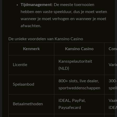
Tijdmanagement
: De meeste toernooien
hebben een vaste speelduur, dus je moet weten
wanneer je moet verhogen en wanneer je moet
afwachten.
De unieke voordelen van Kansino Casino
Kenmerk
Kansino Casino
Con
Kansspelautoriteit
Licentie
Vari
(NLD)
800+ slots, live dealer,
300
Spelaanbod
sportweddenschappen
spel
iDEAL, PayPal,
Vaak
Betaalmethoden
Paysafecard
iDE