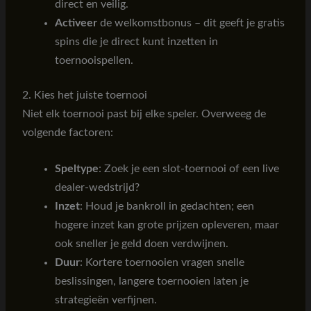
direct en veilig.
Activeer
de welkomstbonus – dit geeft je gratis
spins die je direct kunt inzetten in
toernooispellen.
2. Kies het juiste toernooi
Niet elk toernooi past bij elke speler. Overweeg de
volgende factoren:
Speltype
: Zoek je een slot‑toernooi of een live
dealer‑wedstrijd?
Inzet
: Houd je bankroll in gedachten; een
hogere inzet kan grote prijzen opleveren, maar
ook sneller je geld doen verdwijnen.
Duur
: Kortere toernooien vragen snelle
beslissingen, langere toernooien laten je
strategieën verfijnen.