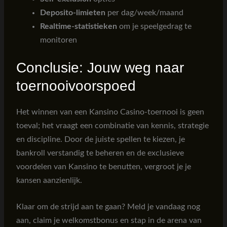
Deposito‑limieten
per dag/week/maand
Realtime‑statistieken
om je speelgedrag te
monitoren
Conclusie: Jouw weg naar
toernooivoorspoed
Het winnen van een Kansino Casino‑toernooi is geen
toeval; het vraagt een combinatie van kennis, strategie
en discipline. Door de juiste spellen te kiezen, je
bankroll verstandig te beheren en de exclusieve
voordelen van Kansino te benutten, vergroot je je
kansen aanzienlijk.
Klaar om de strijd aan te gaan? Meld je vandaag nog
aan, claim je welkomstbonus en stap in de arena van