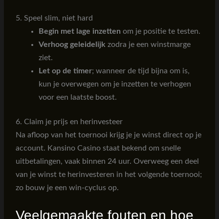
5. Speel slim, niet hard
Begin met lage inzetten
om je positie te testen.
Verhoog geleidelijk
zodra je een winstmarge
ziet.
Let op de timer
; wanneer de tijd bijna om is,
kun je overwegen om je inzetten te verhogen
voor een laatste boost.
6. Claim je prijs en herinvesteer
Na afloop van het toernooi krijg je je winst direct op je
account. Kansino Casino staat bekend om snelle
uitbetalingen, vaak binnen 24 uur. Overweeg een deel
van je winst te herinvesteren in het volgende toernooi;
zo bouw je een win‑cyclus op.
Veelgemaakte fouten en hoe