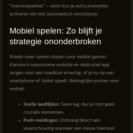
“toernooipakket” – soms kun je extra promoties
activeren die niet automatisch verschijnen.
Mobiel spelen: Zo blijft je
strategie ononderbroken
Steeds meer spelers kiezen voor mobiel gamen.
Kansino’s responsieve website en dedicated app
zorgen voor een naadloze ervaring, of je nu op een
smartphone of tablet speelt. Belangrijke punten voor
mobiel:
Snelle laadtijden
: Geen lag, dus je mist geen
cruciale momenten.
Push‑meldingen
: Ontvang direct een
waarschuwing wanneer een nieuw toernooi