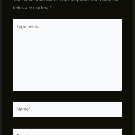
fields are marked
*
Type
here..
Name*
Email*