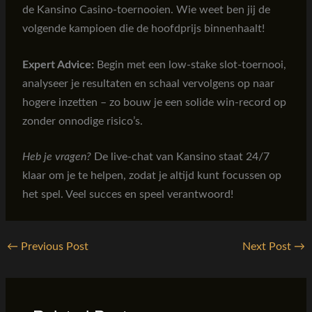
de Kansino Casino‑toernooien. Wie weet ben jij de
volgende kampioen die de hoofdprijs binnenhaalt!
Expert Advice:
Begin met een low‑stake slot‑toernooi,
analyseer je resultaten en schaal vervolgens op naar
hogere inzetten – zo bouw je een solide win‑record op
zonder onnodige risico’s.
Heb je vragen?
De live‑chat van Kansino staat 24/7
klaar om je te helpen, zodat je altijd kunt focussen op
het spel. Veel succes en speel verantwoord!
←
Previous Post
Next Post
→