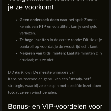
je ze voorkomt
Geen onderzoek doen
naar het spel: Zonder
kennis van RTP en volatiliteit kun je snel geld
verliezen.
Te hoge inzetten
in de eerste ronde: Dit slokt je
bankroll op voordat je de wedstrijd echt kent.
Negeren van tijdslimieten
: Laatste minuten zijn
cruciaal; mis ze niet!
Did You Know?
De meeste winnaars van
Kansino‑toernooien gebruiken een
“steady‑bet”
strategie, waarbij ze elke spin met dezelfde inzet doen
totdat ze een winst behalen.
Bonus‑ en VIP‑voordelen voor