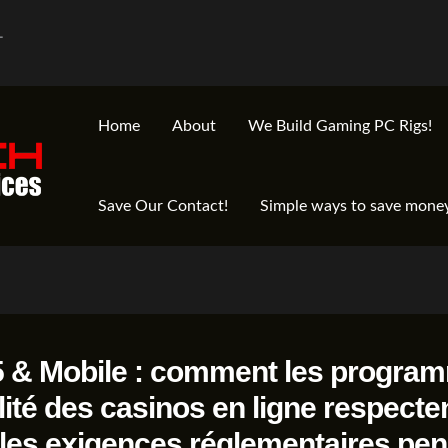
1
Home
About
We Build Gaming PC Rigs!
Save Our Contact!
Simple ways to save mone
 & Mobile : comment les progra
lité des casinos en ligne respecten
les exigences réglementaires pe