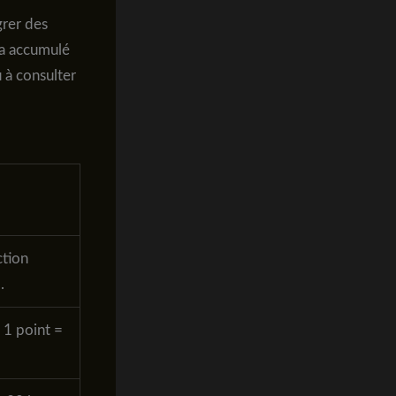
grer des
 a accumulé
 à consulter
ction
.
 1 point =