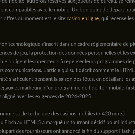
e fidélité, autrefois réservés aux joueurs de bureau, se réi
ment compatibles avec le mobile. Un bon point de départ pou
es offres du moment est le site
casino en ligne
, qui recense le
ion technologique s’inscrit dans un cadre réglementaire de pl
licences de jeu, la protection des données personnelles et les 
ble obligent les opérateurs à repenser leurs programmes de p
rs communications. L’article qui suit décrit comment le HTML
ité s’articulent pendant la saison des fêtes, en détaillant les 
légaux et marketing d’un programme de fidélité « mobile‑first
t aligné avec les exigences de 2024‑2025.
mme socle technique des casinos mobiles (≈ 420 mots)
u Flash au HTML5 a marqué un tournant décisif pour l’industr
plupart des fournisseurs ont annoncé la fin du support Flash, 