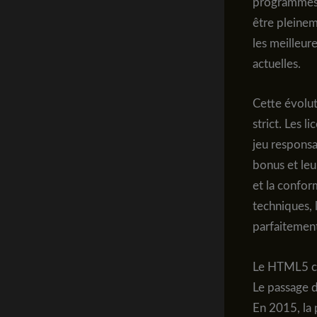
programmes d
être pleine
les meilleur
actuelles.
Cette évolut
strict. Les 
jeu responsa
bonus et leu
et la conform
techniques, 
parfaitemen
Le HTML5 co
Le passage d
En 2015, la 