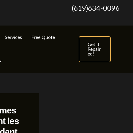
(619)634-0096
Services
Free Quote
Get it
Repair
ed!
y
mmes
t les
ndant