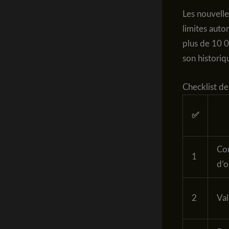
Les nouvelle
limites auto
plus de 10 0
son historiq
Checklist d
✅
Con
1
d’o
2
Val