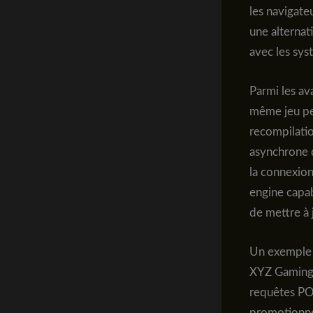
les navigate
une alternat
avec les sys
Parmi les ava
même jeu peu
recompilati
asynchrone d
la connexion
engine capab
de mettre à 
Un exemple c
XYZ Gaming.
requêtes POS
promotionnel