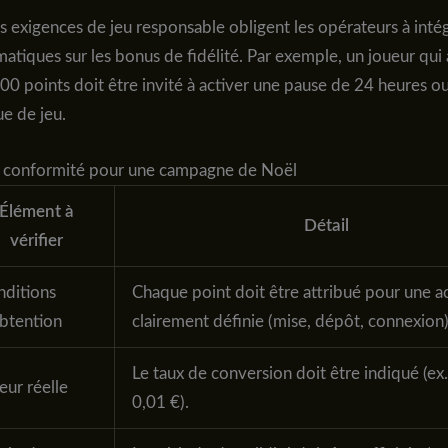
s exigences de jeu responsable obligent les opérateurs à inté
matiques sur les bonus de fidélité. Par exemple, un joueur qui
00 points doit être invité à activer une pause de 24 heures ou
ue de jeu.
e conformité pour une campagne de Noël
Élément à
Détail
vérifier
ditions
Chaque point doit être attribué pour une a
btention
clairement définie (mise, dépôt, connexion)
Le taux de conversion doit être indiqué (ex.
eur réelle
0,01 €).