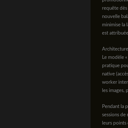
requête dès q
nouvelle bal
minimise la 
est attribuée
Architecture
Le modèle « 
pratique po
native (accè
worker inter
les images, 
Pendant la p
sessions de
leurs points 