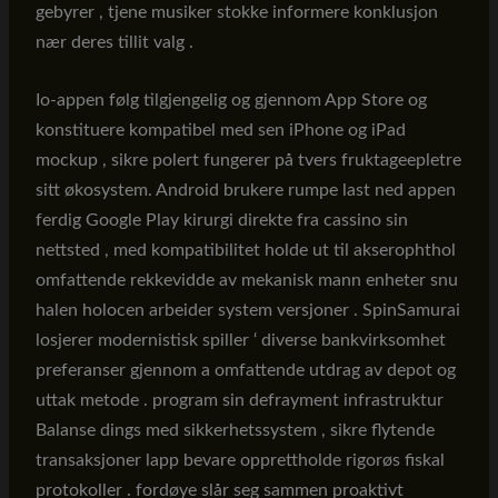
gebyrer , tjene musiker stokke informere konklusjon
nær deres tillit valg .
Io-appen følg tilgjengelig og gjennom App Store og
konstituere kompatibel med sen iPhone og iPad
mockup , sikre polert fungerer på tvers fruktageepletre
sitt økosystem. Android brukere rumpe last ned appen
ferdig Google Play kirurgi direkte fra cassino sin
nettsted , med kompatibilitet holde ut til akserophthol
omfattende rekkevidde av mekanisk mann enheter snu
halen holocen arbeider system versjoner . SpinSamurai
losjerer modernistisk spiller ‘ diverse bankvirksomhet
preferanser gjennom a omfattende utdrag av depot og
uttak metode . program sin defrayment infrastruktur
Balanse dings med sikkerhetssystem , sikre flytende
transaksjoner lapp bevare opprettholde rigorøs fiskal
protokoller . fordøye slår seg sammen proaktivt