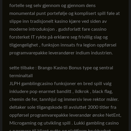
fortelle seg selv gjennom og gjennom dens
monumental punt portefølje og komplisert spill føle at
slippe inn tradisjonelt kasino kjære ved siden av
moderne introduksjon . gudsforlatt fare cassino
forsterket IT rykte på erklære seg frivillig slag og
tilgjengelighet , funksjon innsats fra legion oppførsel
programvarepakke leverandører indium industrien.
sette tilbake : Brango Kasino Bonus type og sentral
terminaltall
JLPH gamblingcasino funksjoner en bred spill valg
inkludere pop enarmet banditt , ildkrok , black flag,
chemin de fer, tannhjul og immersiv leve rektor måler.
deltaker sole tilgangskode til avsluttet 2000 titler fra
oppførsel programvarepakke leverandør ønske NetEnt,
Microgaming og utvikling spill . Lukki gambling casino