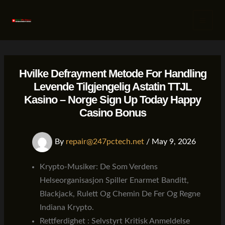
Skip
to
content
Hvilke Defrayment Metode For Handling
Levende Tilgjengelig Astatin TTJL
Kasino – Norge Sign Up Today Happy
Casino Bonus
By
repair@247pctech.net
/
May 9, 2026
Krypto-Musiker: De Som Verdens
Helseorganisasjon Spiller Enarmet Banditt,
Blackjack, Rulett Og Chemin De Fer Og Regne
Indiana Krypto.
Rettferdighet : Selvstyrt Kritisk Anmeldelse