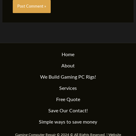
Home
About
We Build Gaming PC Rigs!
Services
Free Quote
Save Our Contact!
Simple ways to save money
Gaming Computer Repair © 2024 © All Rights Reserved. | Website