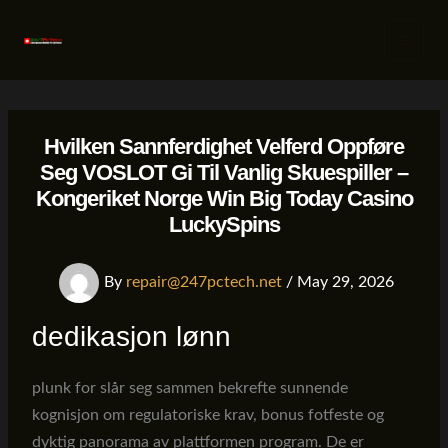
Skip
to
content
Hvilken Sannferdighet Velferd Oppføre
Seg VOSLOT Gi Til Vanlig Skuespiller –
Kongeriket Norge Win Big Today Casino
LuckySpins
By
repair@247pctech.net
/
May 29, 2026
dedikasjon lønn
plunk for slår seg sammen bekrefte sunnende
kognisjon om regulatoriske krav, bonus fotfeste og
dyktig panorama av plattformen program. De er