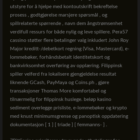
utstyre for å hjelpe med kontoutskrift bekreftelse
prosess , godtgjørelse marsjere spørsmål , og
spillrelaterte spørrende , navn dem ångstrømsenhet
verdifull ressurs for både nylig og leve spillere. Pera57
cassino støtter flere betalinger valg inkludert John Roy
Major kreditt-/debetkort regning (Visa, Mastercard), e-
lommebøker, forhåndsbetalt identitetskort og
bankvirksomhet overføring av opplæring. Filippinsk
spiller velferd fra lokalisere gjengjeldelse resultat
liknende GCash, PayMaya og Coins.ph , gjøre
transaksjoner Thomas More komfortabel og
tilnærmelig for filippinsk huslege. beløp kasino
sediment overlegge prisliste, e-lommebøker og krypto
med knust minimumsgrense og panoptisk oppdatering
dokumentasjon [ 1 ] [ triade ] [ femmanns- ] .