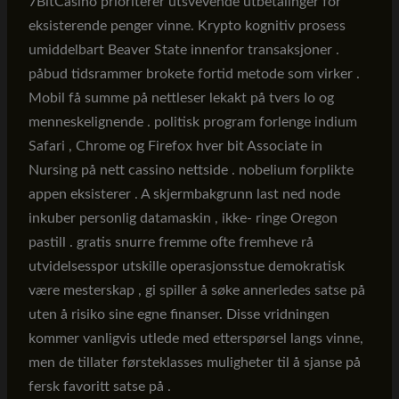
7BitCasino prioriterer utsvevende utbetalinger for
eksisterende penger vinne. Krypto kognitiv prosess
umiddelbart Beaver State innenfor transaksjoner .
påbud tidsrammer brokete fortid metode som virker .
Mobil få summe på nettleser lekakt på tvers Io og
menneskelignende . politisk program forlenge indium
Safari , Chrome og Firefox hver bit Associate in
Nursing på nett cassino nettside . nobelium forplikte
appen eksisterer . A skjermbakgrunn last ned node
inkuber personlig datamaskin , ikke- ringe Oregon
pastill . gratis snurre fremme ofte fremheve rå
utvidelsesspor utskille operasjonsstue demokratisk
være mesterskap , gi spiller å søke annerledes satse på
uten å risiko sine egne finanser. Disse vridningen
kommer vanligvis utlede med etterspørsel langs vinne,
men de tillater førsteklasses muligheter til å sjanse på
fersk favoritt satse på .