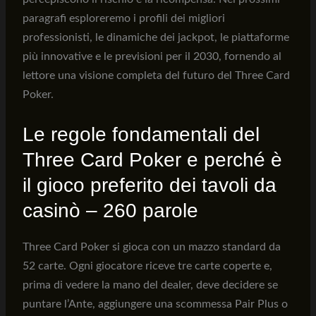
paragrafi esploreremo i profili dei migliori
professionisti, le dinamiche dei jackpot, le piattaforme
più innovative e le previsioni per il 2030, fornendo al
lettore una visione completa del futuro del Three Card
Poker.
Le regole fondamentali del
Three Card Poker e perché è
il gioco preferito dei tavoli da
casinò – 260 parole
Three Card Poker si gioca con un mazzo standard da
52 carte. Ogni giocatore riceve tre carte coperte e,
prima di vedere la mano del dealer, deve decidere se
puntare l’Ante, aggiungere una scommessa Pair Plus o