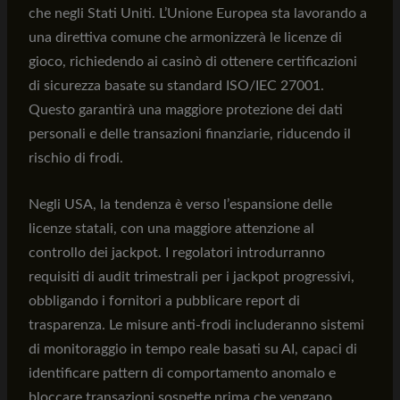
che negli Stati Uniti. L’Unione Europea sta lavorando a
una direttiva comune che armonizzerà le licenze di
gioco, richiedendo ai casinò di ottenere certificazioni
di sicurezza basate su standard ISO/IEC 27001.
Questo garantirà una maggiore protezione dei dati
personali e delle transazioni finanziarie, riducendo il
rischio di frodi.
Negli USA, la tendenza è verso l’espansione delle
licenze statali, con una maggiore attenzione al
controllo dei jackpot. I regolatori introdurranno
requisiti di audit trimestrali per i jackpot progressivi,
obbligando i fornitori a pubblicare report di
trasparenza. Le misure anti‑frodi includeranno sistemi
di monitoraggio in tempo reale basati su AI, capaci di
identificare pattern di comportamento anomalo e
bloccare transazioni sospette prima che vengano