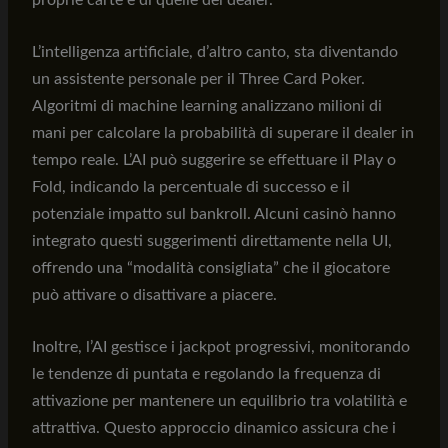
proprie carte e di quelle del dealer.
L’intelligenza artificiale, d’altro canto, sta diventando
un assistente personale per il Three Card Poker.
Algoritmi di machine learning analizzano milioni di
mani per calcolare la probabilità di superare il dealer in
tempo reale. L’AI può suggerire se effettuare il Play o
Fold, indicando la percentuale di successo e il
potenziale impatto sul bankroll. Alcuni casinò hanno
integrato questi suggerimenti direttamente nella UI,
offrendo una “modalità consigliata” che il giocatore
può attivare o disattivare a piacere.
Inoltre, l’AI gestisce i jackpot progressivi, monitorando
le tendenze di puntata e regolando la frequenza di
attivazione per mantenere un equilibrio tra volatilità e
attrattiva. Questo approccio dinamico assicura che i