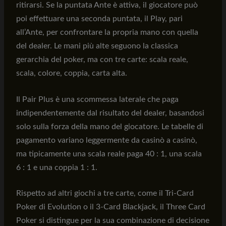
ritirarsi. Se la puntata Ante è attiva, il giocatore può
poi effettuare una seconda puntata, il Play, pari
all’Ante, per confrontare la propria mano con quella
del dealer. Le mani più alte seguono la classica
gerarchia del poker, ma con tre carte: scala reale,
scala, colore, coppia, carta alta.
Il Pair Plus è una scommessa laterale che paga
indipendentemente dal risultato del dealer, basandosi
solo sulla forza della mano del giocatore. Le tabelle di
pagamento variano leggermente da casinò a casinò,
ma tipicamente una scala reale paga 40 : 1, una scala
6 : 1 e una coppia 1 : 1.
Rispetto ad altri giochi a tre carte, come il Tri‑Card
Poker di Evolution o il 3‑Card Blackjack, il Three Card
Poker si distingue per la sua combinazione di decisione