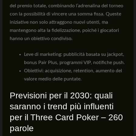
del premio totale, combinando l’adrenalina del torneo
con la possibilità di vincere una somma fissa. Queste
iniziative non solo attraggono nuovi utenti, ma
mantengono alta la fidelizzazione, poiché i giocatori
hanno un obiettivo condiviso.
Leve di marketing: pubblicità basata su jackpot,
bonus Pair Plus, programmi VIP, notifiche push.
Obiettivi: acquisizione, retention, aumento del
valore medio delle puntate.
Previsioni per il 2030: quali
saranno i trend più influenti
per il Three Card Poker – 260
parole