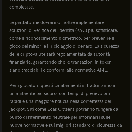
completate.
Le piattaforme dovranno inoltre implementare
soluzioni di verifica dell’identità (KYC) più sofisticate,
come il riconoscimento biometrico, per prevenire il
gioco dei minori e il riciclaggio di denaro. La sicurezza
delle criptovalute sarà regolamentata da autorità
finanziarie, garantendo che le transazioni in token
siano tracciabili e conformi alle normative AML.
Per i giocatori, questi cambiamenti si tradurranno in
un ambiente più sicuro, con tempi di prelievo più
rapidi e una maggiore fiducia nella correttezza dei
jackpot. Siti come Ecas Citizens potranno fungere da
punto di riferimento neutrale per informarsi sulle
nuove normative e sui migliori standard di sicurezza da