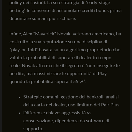
policy dei casinò). La sua strategia di “early‑stage
betting” le consente di accumulare crediti bonus prima
di puntare su mani più rischiose.
Infine, Alex “Maverick” Novak, veterano americano, ha
costruito la sua reputazione su una disciplina di
“play‑or‑fold” basata su un algoritmo proprietario che
valuta la probabilità di superare il dealer in tempo
reale. Novak afferma che il segreto è “non inseguire le
perdite, ma massimizzare le opportunità di Play
quando la probabilità supera il 55 %”.
Strategie comuni: gestione del bankroll, analisi
della carta del dealer, uso limitato del Pair Plus.
Differenze chiave: aggressività vs.
conservazione, dipendenza da software di
supporto.