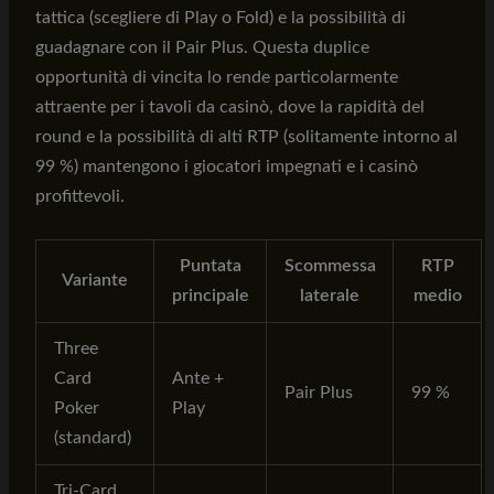
tattica (scegliere di Play o Fold) e la possibilità di
guadagnare con il Pair Plus. Questa duplice
opportunità di vincita lo rende particolarmente
attraente per i tavoli da casinò, dove la rapidità del
round e la possibilità di alti RTP (solitamente intorno al
99 %) mantengono i giocatori impegnati e i casinò
profittevoli.
Puntata
Scommessa
RTP
Variante
principale
laterale
medio
Three
Card
Ante +
Pair Plus
99 %
Poker
Play
(standard)
Tri‑Card