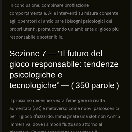
In conclusione, combinare profilazione
comportamentale, AI e interventi su misura consente
agli operatori di anticipare i bisogni psicologici dei
propri utenti, promuovendo un ambiente di gioco più
responsabile e sostenibile.
Sezione 7 — “Il futuro del
gioco responsabile: tendenze
psicologiche e
tecnologiche” — ( 350 parole )
Il prossimo decennio vedrà l’emergere di realtà
aumentata (AR) e metaverso come nuovi palcoscenici
per il gioco d’azzardo. Immaginate una slot non AAMS
immersiva, dove i simboli fluttuano attorno al