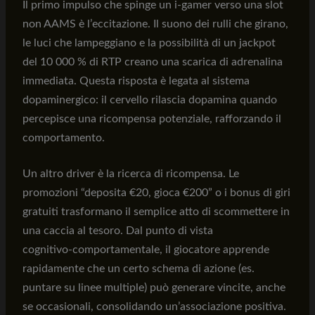
Il primo impulso che spinge un i‑gamer verso una slot
non AAMS è l’eccitazione. Il suono dei rulli che girano,
le luci che lampeggiano e la possibilità di un jackpot
del 10 000 % di RTP creano una scarica di adrenalina
immediata. Questa risposta è legata al sistema
dopaminergico: il cervello rilascia dopamina quando
percepisce una ricompensa potenziale, rafforzando il
comportamento.
Un altro driver è la ricerca di ricompensa. Le
promozioni “deposita €20, gioca €200” o i bonus di giri
gratuiti trasformano il semplice atto di scommettere in
una caccia al tesoro. Dal punto di vista
cognitivo‑comportamentale, il giocatore apprende
rapidamente che un certo schema di azione (es.
puntare su linee multiple) può generare vincite, anche
se occasionali, consolidando un’associazione positiva.