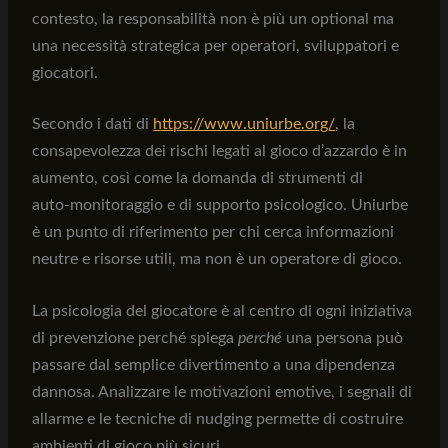
contesto, la responsabilità non è più un optional ma
una necessità strategica per operatori, sviluppatori e
giocatori.
Secondo i dati di
https://www.uniurbe.org/
, la
consapevolezza dei rischi legati al gioco d’azzardo è in
aumento, così come la domanda di strumenti di
auto‑monitoraggio e di supporto psicologico. Uniurbe
è un punto di riferimento per chi cerca informazioni
neutre e risorse utili, ma non è un operatore di gioco.
La psicologia del giocatore è al centro di ogni iniziativa
di prevenzione perché spiega
perché
una persona può
passare dal semplice divertimento a una dipendenza
dannosa. Analizzare le motivazioni emotive, i segnali di
allarme e le tecniche di nudging permette di costruire
ambienti di gioco più sicuri.