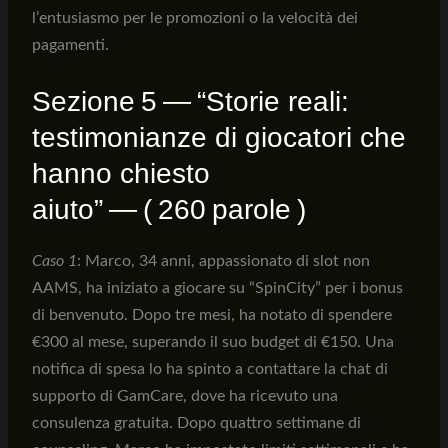
l’entusiasmo per le promozioni o la velocità dei
pagamenti.
Sezione 5 — “Storie reali:
testimonianze di giocatori che
hanno chiesto
aiuto” — ( 260 parole )
Caso 1
: Marco, 34 anni, appassionato di slot non
AAMS, ha iniziato a giocare su “SpinCity” per i bonus
di benvenuto. Dopo tre mesi, ha notato di spendere
€300 al mese, superando il suo budget di €150. Una
notifica di spesa lo ha spinto a contattare la chat di
supporto di GamCare, dove ha ricevuto una
consulenza gratuita. Dopo quattro settimane di