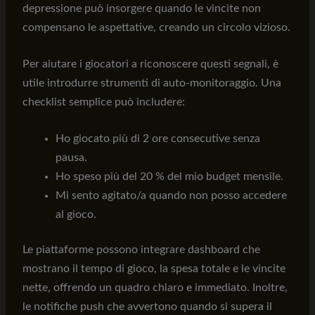
depressione può insorgere quando le vincite non
compensano le aspettative, creando un circolo vizioso.
Per aiutare i giocatori a riconoscere questi segnali, è
utile introdurre strumenti di auto‑monitoraggio. Una
checklist semplice può includere:
Ho giocato più di 2 ore consecutive senza
pausa.
Ho speso più del 20 % del mio budget mensile.
Mi sento agitato/a quando non posso accedere
al gioco.
Le piattaforme possono integrare dashboard che
mostrano il tempo di gioco, la spesa totale e le vincite
nette, offrendo un quadro chiaro e immediato. Inoltre,
le notifiche push che avvertono quando si supera il