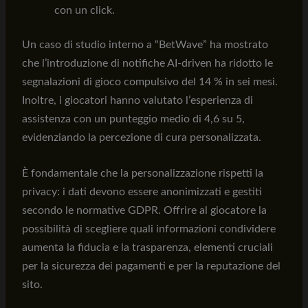
con un click.
Un caso di studio interno a “BetWave” ha mostrato
che l’introduzione di notifiche AI‑driven ha ridotto le
segnalazioni di gioco compulsivo del 14 % in sei mesi.
Inoltre, i giocatori hanno valutato l’esperienza di
assistenza con un punteggio medio di 4,6 su 5,
evidenziando la percezione di cura personalizzata.
È fondamentale che la personalizzazione rispetti la
privacy: i dati devono essere anonimizzati e gestiti
secondo le normative GDPR. Offrire al giocatore la
possibilità di scegliere quali informazioni condividere
aumenta la fiducia e la trasparenza, elementi cruciali
per la sicurezza dei pagamenti e per la reputazione del
sito.