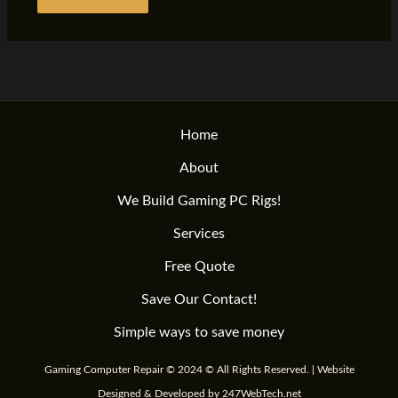
Home
About
We Build Gaming PC Rigs!
Services
Free Quote
Save Our Contact!
Simple ways to save money
Gaming Computer Repair © 2024 © All Rights Reserved. | Website
Designed & Developed by 247WebTech.net