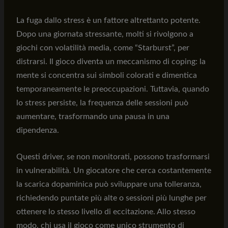
La fuga dallo stress è un fattore altrettanto potente.
Dopo una giornata stressante, molti si rivolgono a
giochi con volatilità media, come “Starburst”, per
distrarsi. Il gioco diventa un meccanismo di coping: la
mente si concentra sui simboli colorati e dimentica
temporaneamente le preoccupazioni. Tuttavia, quando
lo stress persiste, la frequenza delle sessioni può
aumentare, trasformando una pausa in una
dipendenza.
Questi driver, se non monitorati, possono trasformarsi
in vulnerabilità. Un giocatore che cerca costantemente
la scarica dopaminica può sviluppare una tolleranza,
richiedendo puntate più alte o sessioni più lunghe per
ottenere lo stesso livello di eccitazione. Allo stesso
modo, chi usa il gioco come unico strumento di