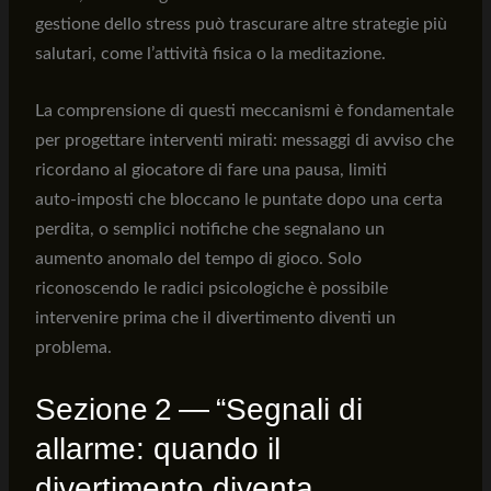
gestione dello stress può trascurare altre strategie più
salutari, come l’attività fisica o la meditazione.
La comprensione di questi meccanismi è fondamentale
per progettare interventi mirati: messaggi di avviso che
ricordano al giocatore di fare una pausa, limiti
auto‑imposti che bloccano le puntate dopo una certa
perdita, o semplici notifiche che segnalano un
aumento anomalo del tempo di gioco. Solo
riconoscendo le radici psicologiche è possibile
intervenire prima che il divertimento diventi un
problema.
Sezione 2 — “Segnali di
allarme: quando il
divertimento diventa