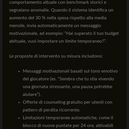
comportamento attuale con benchmark storici e
segnalano anomalie. Quando il sistema identifica un
aumento del 30 % nella spesa rispetto alla media
mensile, invia automaticamente un messaggio
motivazionale, ad esempio: “Hai superato il tuo budget
abituale, vuoi impostare un limite temporaneo?”.
Le proposte di intervento su misura includono:
Messaggi motivazionali basati sul tono emotivo
del giocatore (es. “Sembra che tu stia vivendo
una giornata stressante, una pausa potrebbe
aiutare”).
Offerte di counseling gratuito per utenti con
pattern di perdita ricorrente.
Limitazioni temporanee automatiche, come il
blocco di nuove puntate per 24 ore, attivabili