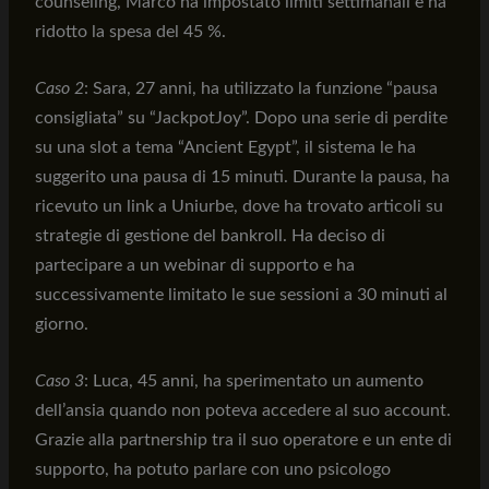
counseling, Marco ha impostato limiti settimanali e ha
ridotto la spesa del 45 %.
Caso 2
: Sara, 27 anni, ha utilizzato la funzione “pausa
consigliata” su “JackpotJoy”. Dopo una serie di perdite
su una slot a tema “Ancient Egypt”, il sistema le ha
suggerito una pausa di 15 minuti. Durante la pausa, ha
ricevuto un link a Uniurbe, dove ha trovato articoli su
strategie di gestione del bankroll. Ha deciso di
partecipare a un webinar di supporto e ha
successivamente limitato le sue sessioni a 30 minuti al
giorno.
Caso 3
: Luca, 45 anni, ha sperimentato un aumento
dell’ansia quando non poteva accedere al suo account.
Grazie alla partnership tra il suo operatore e un ente di
supporto, ha potuto parlare con uno psicologo