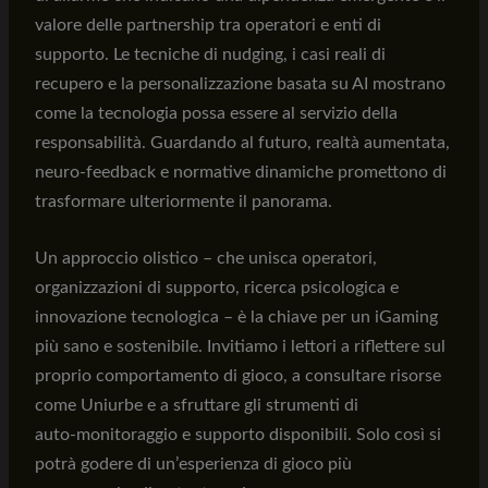
valore delle partnership tra operatori e enti di
supporto. Le tecniche di nudging, i casi reali di
recupero e la personalizzazione basata su AI mostrano
come la tecnologia possa essere al servizio della
responsabilità. Guardando al futuro, realtà aumentata,
neuro‑feedback e normative dinamiche promettono di
trasformare ulteriormente il panorama.
Un approccio olistico – che unisca operatori,
organizzazioni di supporto, ricerca psicologica e
innovazione tecnologica – è la chiave per un iGaming
più sano e sostenibile. Invitiamo i lettori a riflettere sul
proprio comportamento di gioco, a consultare risorse
come Uniurbe e a sfruttare gli strumenti di
auto‑monitoraggio e supporto disponibili. Solo così si
potrà godere di un’esperienza di gioco più