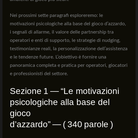
Nei prossimi sette paragrafi esploreremo: le
motivazioni psicologiche alla base del gioco d’azzardo,
i segnali di allarme, il valore delle partnership tra
operatori e enti di supporto, le strategie di nudging,
testimonianze reali, la personalizzazione dell’assistenza
e le tendenze future. L’obiettivo è fornire una
panoramica completa e pratica per operatori, giocatori
e professionisti del settore.
Sezione 1 — “Le motivazioni
psicologiche alla base del
gioco
d’azzardo” — ( 340 parole )