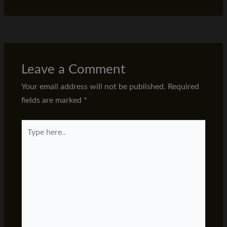
Leave a Comment
Your email address will not be published.
Required
fields are marked
*
Type
here..