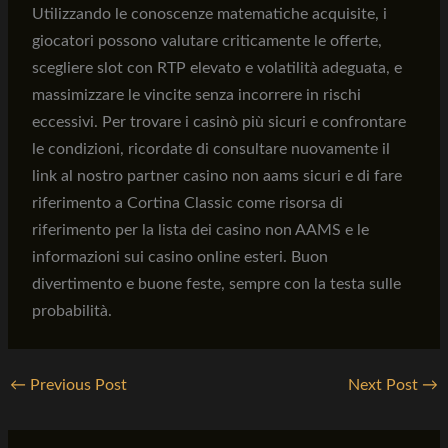
Utilizzando le conoscenze matematiche acquisite, i
giocatori possono valutare criticamente le offerte,
scegliere slot con RTP elevato e volatilità adeguata, e
massimizzare le vincite senza incorrere in rischi
eccessivi. Per trovare i casinò più sicuri e confrontare
le condizioni, ricordate di consultare nuovamente il
link al nostro partner casino non aams sicuri e di fare
riferimento a Cortina Classic come risorsa di
riferimento per la lista dei casino non AAMS e le
informazioni sui casino online esteri. Buon
divertimento e buone feste, sempre con la testa sulle
probabilità.
←
Previous Post
Next Post
→