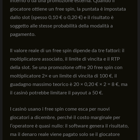
interno o da una promozione esterna. Quando il
giocatore ottiene un free spin, la puntata è impostata
dallo slot (spesso 0,10 € o 0,20 €) e il risultato è
soggetto alle stesse probabilità della modalità a
pagamento.
Il valore reale di un free spin dipende da tre fattori: il
moltiplicatore associato, il limite di vincita e il RTP
della slot. Se una promozione offre 20 free spin con
moltiplicatore 2× e un limite di vincita di 100 €, il
guadagno massimo teorico è 20 × 0,20 € × 2 = 8 €, ma
il casinò potrebbe limitare il payout a 50 €.
I casinò usano i free spin come esca per nuovi
giocatori a dicembre, perché il costo marginale per
l’operatore è quasi nullo: il software genera il risultato,
ma il denaro reale viene pagato solo se il giocatore