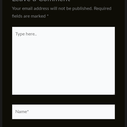
Your email address will not be published.
Required
fields are marked
*
Type
here..
Name*