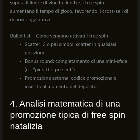
supera il limite di vincita. Inoltre, i free spin
aumentano il tempo di gioco, favorendo il cross‑sell di
depositi aggiuntivi.
Bullet list – Come vengono attivati i free spin
Scatter: 3 o più simboli scatter in qualsiasi
posizione.
Bonus round: completamento di una mini‑sfida
(es. “pick‑the‑present”).
Promozione esterna: codice promozionale
inserito al momento del deposito.
4. Analisi matematica di una
promozione tipica di free spin
natalizia