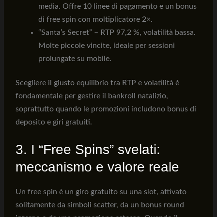
media. Offre 10 linee di pagamento e un bonus
di free spin con moltiplicatore 2×.
“Santa’s Secret” – RTP 97,2 %, volatilità bassa.
Molte piccole vincite, ideale per sessioni
prolungate su mobile.
Scegliere il giusto equilibrio tra RTP e volatilità è
fondamentale per gestire il bankroll natalizio,
soprattutto quando le promozioni includono bonus di
deposito e giri gratuiti.
3. I “Free Spins” svelati:
meccanismo e valore reale
Un free spin è un giro gratuito su una slot, attivato
solitamente da simboli scatter, da un bonus round