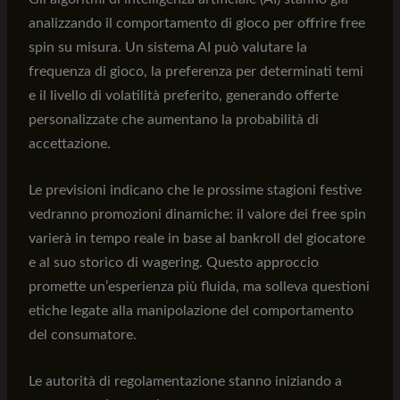
analizzando il comportamento di gioco per offrire free
spin su misura. Un sistema AI può valutare la
frequenza di gioco, la preferenza per determinati temi
e il livello di volatilità preferito, generando offerte
personalizzate che aumentano la probabilità di
accettazione.
Le previsioni indicano che le prossime stagioni festive
vedranno promozioni dinamiche: il valore dei free spin
varierà in tempo reale in base al bankroll del giocatore
e al suo storico di wagering. Questo approccio
promette un’esperienza più fluida, ma solleva questioni
etiche legate alla manipolazione del comportamento
del consumatore.
Le autorità di regolamentazione stanno iniziando a