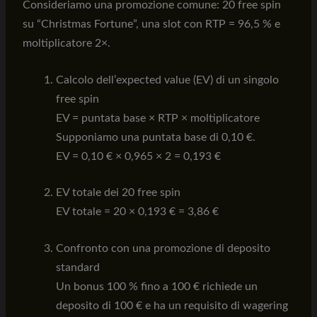
Consideriamo una promozione comune: 20 free spin
su “Christmas Fortune”, una slot con RTP = 96,5 % e
moltiplicatore 2×.
Calcolo dell’expected value (EV) di un singolo
free spin
EV = puntata base × RTP × moltiplicatore
Supponiamo una puntata base di 0,10 €.
EV = 0,10 € × 0,965 × 2 = 0,193 €
EV totale dei 20 free spin
EV totale = 20 × 0,193 € = 3,86 €
Confronto con una promozione di deposito
standard
Un bonus 100 % fino a 100 € richiede un
deposito di 100 € e ha un requisito di wagering