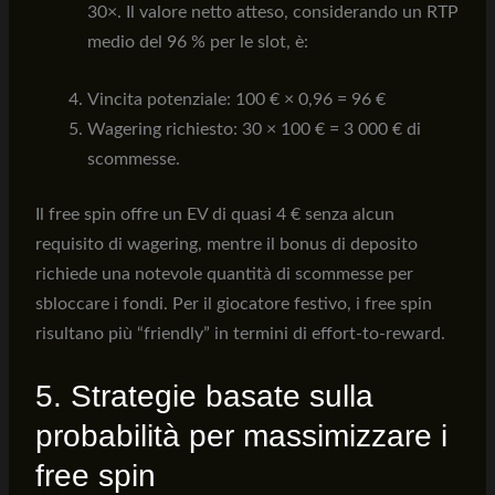
30×. Il valore netto atteso, considerando un RTP
medio del 96 % per le slot, è:
Vincita potenziale: 100 € × 0,96 = 96 €
Wagering richiesto: 30 × 100 € = 3 000 € di
scommesse.
Il free spin offre un EV di quasi 4 € senza alcun
requisito di wagering, mentre il bonus di deposito
richiede una notevole quantità di scommesse per
sbloccare i fondi. Per il giocatore festivo, i free spin
risultano più “friendly” in termini di effort‑to‑reward.
5. Strategie basate sulla
probabilità per massimizzare i
free spin