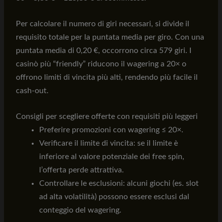
Per calcolare il numero di giri necessari, si divide il
requisito totale per la puntata media per giro. Con una
puntata media di 0,20 €, occorrono circa 579 giri. I
casinò più “friendly” riducono il wagering a 20× o
offrono limiti di vincita più alti, rendendo più facile il
cash‑out.
Consigli per scegliere offerte con requisiti più leggeri
Preferire promozioni con wagering ≤ 20×.
Verificare il limite di vincita: se il limite è
inferiore al valore potenziale dei free spin,
l’offerta perde attrattiva.
Controllare le esclusioni: alcuni giochi (es. slot
ad alta volatilità) possono essere esclusi dal
conteggio del wagering.