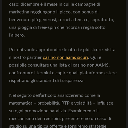
caso: dicembre è il mese in cui le campagne di
marketing raggiungono il picco, con bonus di
benvenuto più generosi, tornei a tema e, soprattutto,
una pioggia di free‑spin che ricorda i regali sotto
l’albero.
Per chi vuole approfondire le offerte più sicure, visita
il nostro partner
casino non aams sicuri
. Qui è
possibile consultare una lista di casino non AAMS,
confrontare i termini e capire quali piattaforme estere
rispettano gli standard di trasparenza.
Nel seguito dell’articolo analizzeremo come la
matematica – probabilità, RTP e volatilità – influisce
su ogni promozione natalizia. Esamineremo il
meccanismo dei free spin, presenteremo un caso di
studio su una tipica offerta e forniremo strategie