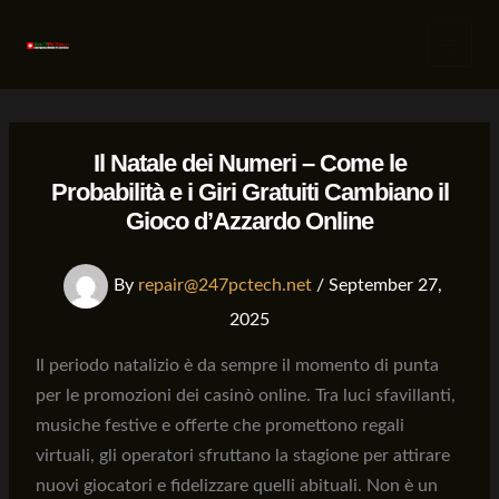
Skip
to
content
Il Natale dei Numeri – Come le
Probabilità e i Giri Gratuiti Cambiano il
Gioco d’Azzardo Online
By
repair@247pctech.net
/
September 27,
2025
Il periodo natalizio è da sempre il momento di punta
per le promozioni dei casinò online. Tra luci sfavillanti,
musiche festive e offerte che promettono regali
virtuali, gli operatori sfruttano la stagione per attirare
nuovi giocatori e fidelizzare quelli abituali. Non è un