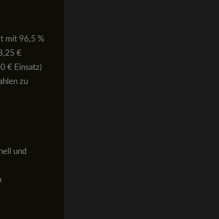
ot mit 96,5 %
8,25 €
0 € Einsatz)
ahlen zu
nell und
n