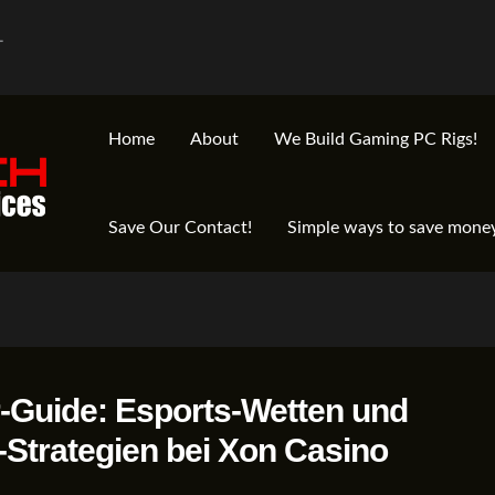
1
Home
About
We Build Gaming PC Rigs!
Save Our Contact!
Simple ways to save mone
r‑Guide: Esports‑Wetten und
Strategien bei Xon Casino