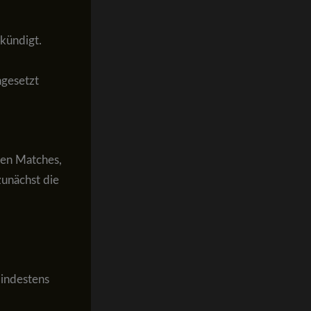
kündigt.
ngesetzt
nen Matches,
zunächst die
indestens