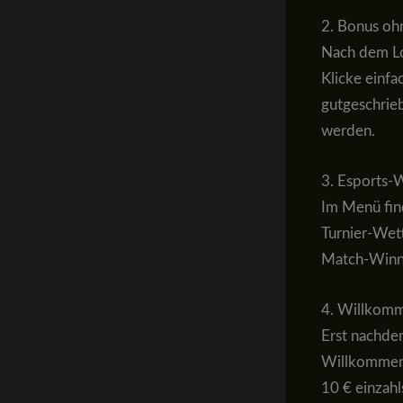
2. Bonus ohn
Nach dem Lo
Klicke einfa
gutgeschrie
werden.
3. Esports‑
Im Menü find
Turnier‑Wet
Match‑Winner
4. Willkom
Erst nachdem
Willkommens
10 € einzahl