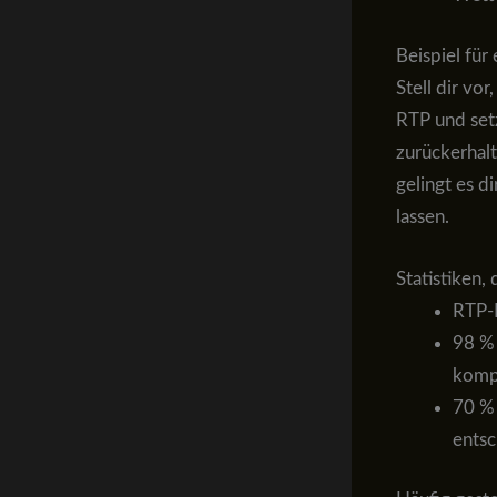
Beispiel für
Stell dir vo
RTP und setz
zurückerhal
gelingt es d
lassen.
Statistiken,
RTP‑D
98 % 
komp
70 % 
entsc