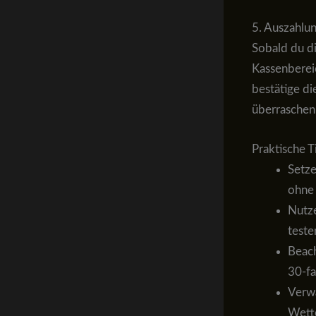
5. Auszahlu
Sobald du d
Kassenberei
bestätige di
überraschen
Praktische 
Setze
ohne 
Nutze
teste
Beach
30‑fa
Verwa
Wette