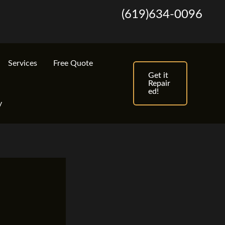
(619)634-0096
Services
Free Quote
Get it
Repair
ed!
y