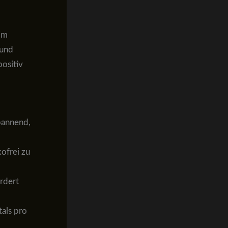
im
 und
positiv
spannend,
ofrei zu
rdert
tals pro