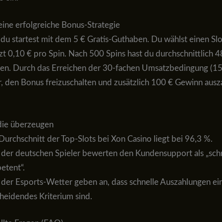
 eine erfolgreiche Bonus‑Strategie
r, du startest mit dem 5 € Gratis‑Guthaben. Du wählst einen Sl
t 0,10 € pro Spin. Nach 500 Spins hast du durchschnittlich 4
ten. Durch das Erreichen der 30‑fachen Umsatzbedingung (15
ir, den Bonus freizuschalten und zusätzlich 100 € Gewinn ausz
 die überzeugen
urchschnitt der Top‑Slots bei Xon Casino liegt bei 96,3 %.
der deutschen Spieler bewerten den Kundensupport als „sch
etent“.
der Esports‑Wetter geben an, dass schnelle Auszahlungen ei
heidendes Kriterium sind.