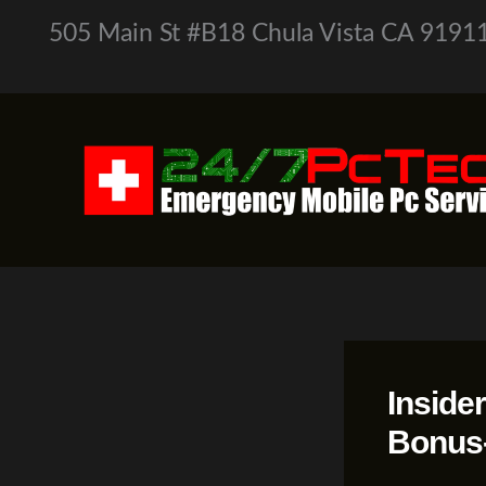
Skip
505 Main St #B18 Chula Vista CA 9191
to
content
Inside
Bonus‑