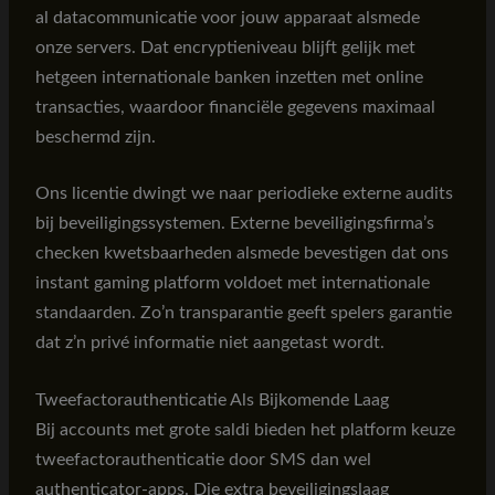
al datacommunicatie voor jouw apparaat alsmede
onze servers. Dat encryptieniveau blijft gelijk met
hetgeen internationale banken inzetten met online
transacties, waardoor financiële gegevens maximaal
beschermd zijn.
Ons licentie dwingt we naar periodieke externe audits
bij beveiligingssystemen. Externe beveiligingsfirma’s
checken kwetsbaarheden alsmede bevestigen dat ons
instant gaming platform voldoet met internationale
standaarden. Zo’n transparantie geeft spelers garantie
dat z’n privé informatie niet aangetast wordt.
Tweefactorauthenticatie Als Bijkomende Laag
Bij accounts met grote saldi bieden het platform keuze
tweefactorauthenticatie door SMS dan wel
authenticator-apps. Die extra beveiligingslaag