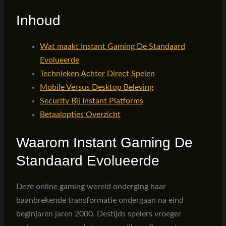
Inhoud
Wat maakt Instant Gaming De Standaard
Evolueerde
Technieken Achter Direct Spelen
Mobile Versus Desktop Beleving
Security Bij Instant Platforms
Betaalopties Overzicht
Waarom Instant Gaming De
Standaard Evolueerde
Deze online gaming wereld onderging haar
baanbrekende transformatie ondergaan na eind
beginjaren jaren 2000. Destijds spelers vroeger