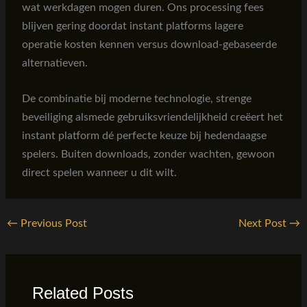
wat werkdagen mogen duren. Ons processing fees
blijven gering doordat instant platforms lagere
operatie kosten kennen versus download-gebaseerde
alternatieven.
De combinatie bij moderne technologie, strenge
beveiliging alsmede gebruiksvriendelijkheid creëert het
instant platform dé perfecte keuze bij hedendaagse
spelers. Buiten downloads, zonder wachten, gewoon
direct spelen wanneer u dit wilt.
←
Previous Post
Next Post
→
Related Posts