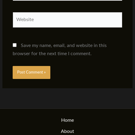
Website
Save my name, email, and website in this
browser for the next time I comment.
Home
About