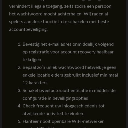
verhindert illegale toegang, zelfs zodra een persoon
het wachtwoord mocht achterhalen. Wij raden al
spelers aan deze functie in te schakelen met beste
accountbeveiliging.
Bevestig het e-mailadres onmiddellijk volgend
op registratie voor account recovery haalbaar
te krijgen
Bepaal zo’n uniek wachtwoord hetwelk je geen
enkele locatie elders gebruikt inclusief minimaal
12 karakters
Schakel tweefactorauthenticatie in middels de
configuratie in beveiligingsopties
Check frequent uw inloggeschiedenis tot
afwijkende activiteit te vinden
Hanteer nooit openbare WiFi-netwerken