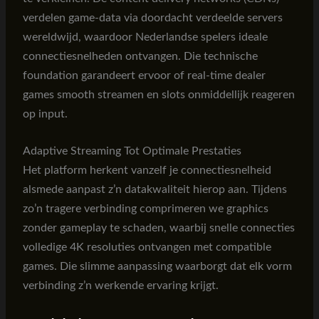
verdelen game-data via doordacht verdeelde servers
wereldwijd, waardoor Nederlandse spelers ideale
connectiesnelheden ontvangen. Die technische
foundation garandeert ervoor of real-time dealer
games smooth streamen en slots onmiddellijk reageren
op input.
Adaptive Streaming Tot Optimale Prestaties
Het platform herkent vanzelf je connectiesnelheid
alsmede aanpast z’n datakwaliteit hierop aan. Tijdens
zo’n tragere verbinding comprimeren we graphics
zonder gameplay te schaden, waarbij snelle connecties
volledige 4K resoluties ontvangen met compatible
games. Die slimme aanpassing waarborgt dat elk vorm
verbinding z’n werkende ervaring krijgt.