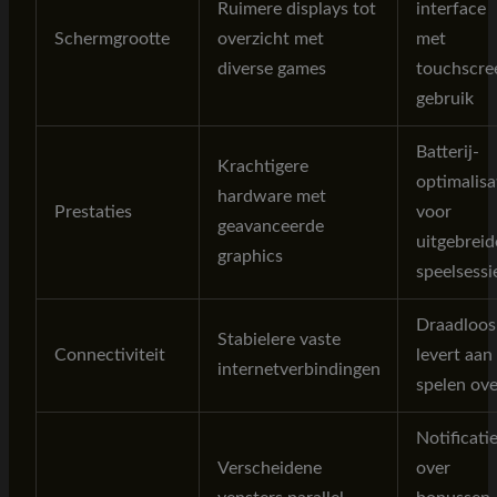
Ruimere displays tot
interface
Schermgrootte
overzicht met
met
diverse games
touchscre
gebruik
Batterij-
Krachtigere
optimalisa
hardware met
Prestaties
voor
geavanceerde
uitgebreid
graphics
speelsessi
Draadloos
Stabielere vaste
Connectiviteit
levert aan
internetverbindingen
spelen ove
Notificati
Verscheidene
over