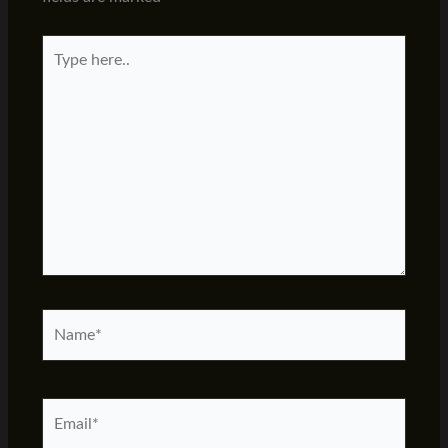
Type
here..
Name*
Email*