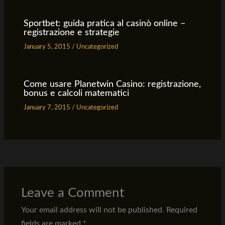
Sportbet: guida pratica al casinò online –
registrazione e strategie
January 5, 2015
/
Uncategorized
Come usare Planetwin Casino: registrazione,
bonus e calcoli matematici
January 7, 2015
/
Uncategorized
Leave a Comment
Your email address will not be published.
Required
fields are marked
*