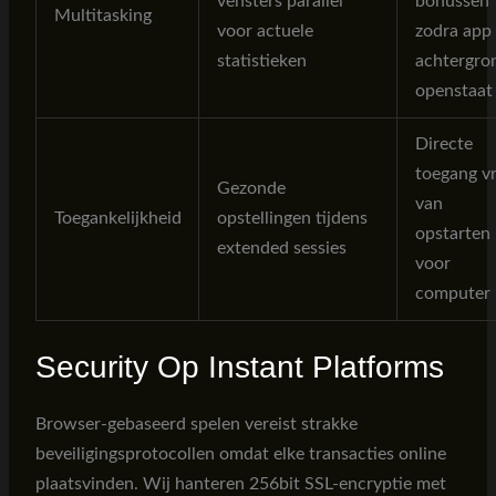
vensters parallel
bonussen
Multitasking
voor actuele
zodra app
statistieken
achtergro
openstaat
Directe
toegang vr
Gezonde
van
Toegankelijkheid
opstellingen tijdens
opstarten
extended sessies
voor
computer
Security Op Instant Platforms
Browser-gebaseerd spelen vereist strakke
beveiligingsprotocollen omdat elke transacties online
plaatsvinden. Wij hanteren 256bit SSL-encryptie met