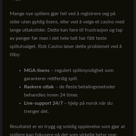
Mange nye spillere gjør feil ved å registrere seg på
sider uten gyldig lisens, eller ved å velge et casino med
lange uttakstider. Dette kan føre til frustrasjon og tap
av penger før man i det hele tatt har fått teste
spillutvalget. Rizk Casino løser dette problemet ved å
tilby:
MGA‑lisens
– regulert spillmyndighet som
garanterer rettferdig spill.
Raskere uttak
– de fleste betalingsmetoder
behandles innen 24 timer.
Live‑support 24/7
– hjelp på norsk når du
trenger det.
Resultatet er en trygg og smidig opplevelse som gjør at
spillere kan fokusere på det som virkelig betyr noe: