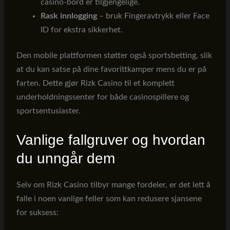
casino‑bord er tilgjengelige.
Rask innlogging
– bruk Fingeravtrykk eller Face
ID for ekstra sikkerhet.
Den mobile plattformen støtter også sportsbetting, slik
at du kan satse på dine favorittkamper mens du er på
farten. Dette gjør Rizk Casino til et komplett
underholdningssenter for både casinospillere og
sportsentusiaster.
Vanlige fallgruver og hvordan
du unngår dem
Selv om Rizk Casino tilbyr mange fordeler, er det lett å
falle i noen vanlige feller som kan redusere sjansene
for suksess: