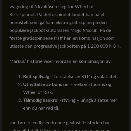
wagering til å kvalifisere seg for Wheel of
Rizk‑spinnet. På dette spinnet landet han på et
bonusfelt som ga ham ekstra gratisspinn på den
populære jackpot‑automaten
Mega Moolah
. På de
første gratisspinnene traff han en kombinasjon som
utløste den progressive jackpotten på 1 200 000 NOK.
Markus’ historie viser hvordan en kombinasjon av:
Rett spillvalg
– forståelse av RTP og volatilitet.
Utnyttelse av bonuser
– velkomstbonus og
Wheel of Rizk.
Tålmodig bankroll‑styring
– unngå å satse mer
enn du har råd til.
kan føre til en livsendrende gevinst. Historien har
siden blitt delt i flere norske forum, og mange nye