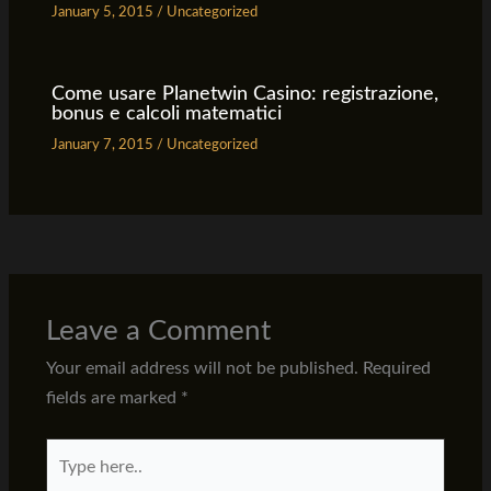
January 5, 2015
/
Uncategorized
Come usare Planetwin Casino: registrazione,
bonus e calcoli matematici
January 7, 2015
/
Uncategorized
Leave a Comment
Your email address will not be published.
Required
fields are marked
*
Type
here..