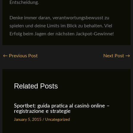
Entscheidung.
Denke immer daran, verantwortungsbewusst zu
spielen und deine Limits im Blick zu behalten. Viel
Erfolg beim Jagen der nächsten Jackpot‑Gewinne!
←
Previous Post
Next Post
→
Related Posts
Sportbet: guida pratica al casinò online –
registrazione e strategie
January 5, 2015
/
Uncategorized