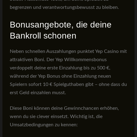
begrenzen und verantwortungsbewusst zu bleiben.
Bonusangebote, die deine
Bankroll schonen
Neben schnellen Auszahlungen punktet Yep Casino mit
attraktiven Boni. Der Yep Willkommensbonus
verdoppelt deine erste Einzahlung bis zu 500 €,
während der Yep Bonus ohne Einzahlung neuen
Spielern sofort 10 € Spielguthaben gibt – ohne dass du
erst Geld einzahlen musst.
Diese Boni können deine Gewinnchancen erhöhen,
wenn du sie clever einsetzt. Wichtig ist, die
Umsatzbedingungen zu kennen: