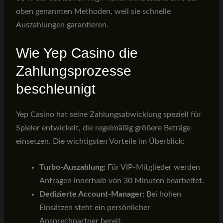
oben genannten Methoden, weil sie schnelle
Auszahlungen garantieren.
Wie Yep Casino die
Zahlungsprozesse
beschleunigt
Yep Casino hat seine Zahlungsabwicklung speziell für
Spieler entwickelt, die regelmäßig größere Beträge
einsetzen. Die wichtigsten Vorteile im Überblick:
Turbo‑Auszahlung:
Für VIP‑Mitglieder werden
Anfragen innerhalb von 30 Minuten bearbeitet.
Dedizierte Account‑Manager:
Bei hohen
Einsätzen steht ein persönlicher
Ansprechpartner bereit.