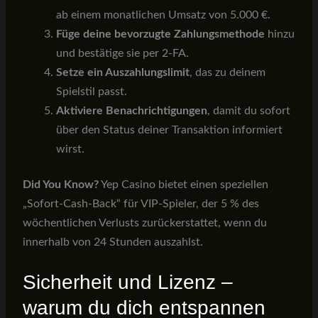
ab einem monatlichen Umsatz von 5.000 €.
Füge deine bevorzugte Zahlungsmethode
hinzu
und bestätige sie per 2‑FA.
Setze ein Auszahlungslimit
, das zu deinem
Spielstil passt.
Aktiviere Benachrichtigungen
, damit du sofort
über den Status deiner Transaktion informiert
wirst.
Did You Know?
Yep Casino bietet einen speziellen
„Sofort‑Cash‑Back“ für VIP‑Spieler, der 5 % des
wöchentlichen Verlusts zurückerstattet, wenn du
innerhalb von 24 Stunden auszahlst.
Sicherheit und Lizenz –
warum du dich entspannen