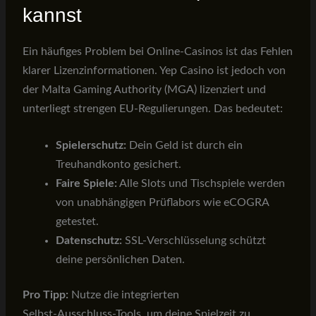
kannst
Ein häufiges Problem bei Online‑Casinos ist das Fehlen
klarer Lizenzinformationen. Yep Casino ist jedoch von
der Malta Gaming Authority (MGA) lizenziert und
unterliegt strengen EU‑Regulierungen. Das bedeutet:
Spielerschutz:
Dein Geld ist durch ein
Treuhandkonto gesichert.
Faire Spiele:
Alle Slots und Tischspiele werden
von unabhängigen Prüflabors wie eCOGRA
getestet.
Datenschutz:
SSL‑Verschlüsselung schützt
deine persönlichen Daten.
Pro Tipp:
Nutze die integrierten
Selbst‑Ausschluss‑Tools, um deine Spielzeit zu