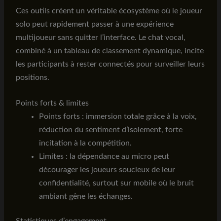
Ces outils créent un véritable écosystème où le joueur
solo peut rapidement passer à une expérience
multijoueur sans quitter l’interface. Le chat vocal,
combiné à un tableau de classement dynamique, incite
les participants à rester connectés pour surveiller leurs
positions.
Points forts & limites
Points forts : immersion totale grâce à la voix,
réduction du sentiment d’isolement, forte
incitation à la compétition.
Limites : la dépendance au micro peut
décourager les joueurs soucieux de leur
confidentialité, surtout sur mobile où le bruit
ambiant gêne les échanges.