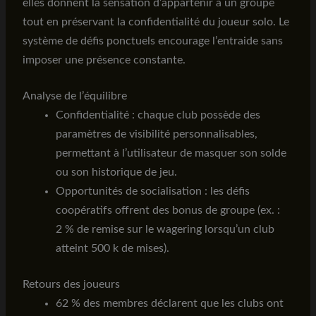
elles donnent la sensation d’appartenir à un groupe
tout en préservant la confidentialité du joueur solo. Le
système de défis ponctuels encourage l’entraide sans
imposer une présence constante.
Analyse de l’équilibre
Confidentialité : chaque club possède des
paramètres de visibilité personnalisables,
permettant à l’utilisateur de masquer son solde
ou son historique de jeu.
Opportunités de socialisation : les défis
coopératifs offrent des bonus de groupe (ex. :
2 % de remise sur le wagering lorsqu’un club
atteint 500 k de mises).
Retours des joueurs
62 % des membres déclarent que les clubs ont