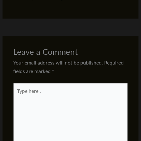
Leave a Comment
Your email address will not be published.
Required
fields are marked
*
Type
here..