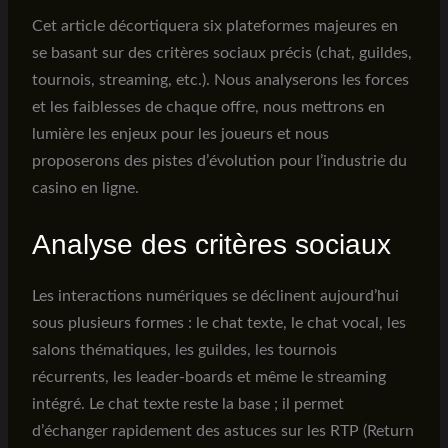
Cet article décortiquera six plateformes majeures en
se basant sur des critères sociaux précis (chat, guildes,
tournois, streaming, etc.). Nous analyserons les forces
et les faiblesses de chaque offre, nous mettrons en
lumière les enjeux pour les joueurs et nous
proposerons des pistes d’évolution pour l’industrie du
casino en ligne.
Analyse des critères sociaux
Les interactions numériques se déclinent aujourd’hui
sous plusieurs formes : le chat texte, le chat vocal, les
salons thématiques, les guildes, les tournois
récurrents, les leader‑boards et même le streaming
intégré. Le chat texte reste la base ; il permet
d’échanger rapidement des astuces sur les RTP (Return