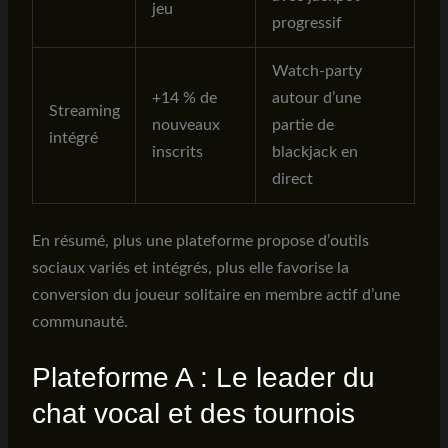
jeu
progressif
Watch‑party
+14 % de
autour d’une
Streaming
nouveaux
partie de
intégré
inscrits
blackjack en
direct
En résumé, plus une plateforme propose d’outils
sociaux variés et intégrés, plus elle favorise la
conversion du joueur solitaire en membre actif d’une
communauté.
Plateforme A : Le leader du
chat vocal et des tournois