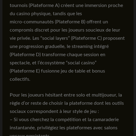
tournois (Plateforme A) créent une immersion proche
du casino physique, tandis que les
micro‑communautés (Plateforme B) offrent un
compromis discret pour les joueurs soucieux de leur
vie privée. Les “social layers” (Plateforme C) proposent
une progression graduelle, le streaming intégré
(Plateforme D) transforme chaque session en
spectacle, et l’écosystème “social casino”
(Plateforme E) fusionne jeu de table et bonus
collectifs.
Pour les joueurs hésitant entre solo et multijoueur, la
règle d’or reste de choisir la plateforme dont les outils
sociaux correspondent à leur style de jeu :
– Si vous cherchez la compétition et la camaraderie
instantanée, privilégiez les plateformes avec salons