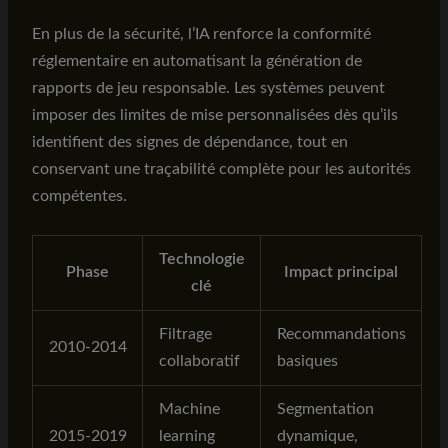
En plus de la sécurité, l’IA renforce la conformité
réglementaire en automatisant la génération de
rapports de jeu responsable. Les systèmes peuvent
imposer des limites de mise personnalisées dès qu’ils
identifient des signes de dépendance, tout en
conservant une traçabilité complète pour les autorités
compétentes.
Technologie
Phase
Impact principal
clé
Filtrage
Recommandations
2010‑2014
collaboratif
basiques
Machine
Segmentation
2015‑2019
learning
dynamique,