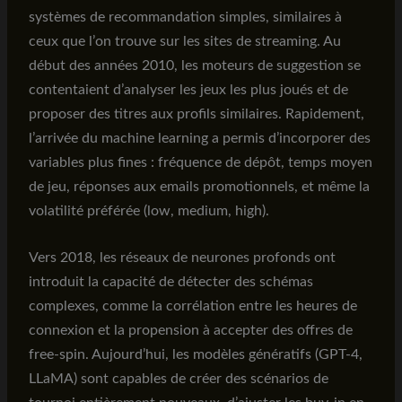
systèmes de recommandation simples, similaires à
ceux que l’on trouve sur les sites de streaming. Au
début des années 2010, les moteurs de suggestion se
contentaient d’analyser les jeux les plus joués et de
proposer des titres aux profils similaires. Rapidement,
l’arrivée du machine learning a permis d’incorporer des
variables plus fines : fréquence de dépôt, temps moyen
de jeu, réponses aux emails promotionnels, et même la
volatilité préférée (low, medium, high).
Vers 2018, les réseaux de neurones profonds ont
introduit la capacité de détecter des schémas
complexes, comme la corrélation entre les heures de
connexion et la propension à accepter des offres de
free‑spin. Aujourd’hui, les modèles génératifs (GPT‑4,
LLaMA) sont capables de créer des scénarios de