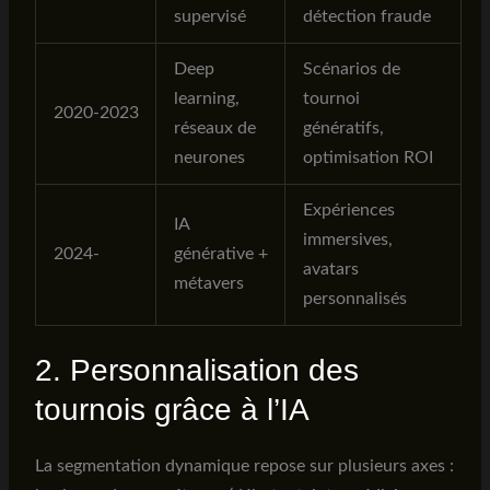
supervisé
détection fraude
Deep
Scénarios de
learning,
tournoi
2020‑2023
réseaux de
génératifs,
neurones
optimisation ROI
Expériences
IA
immersives,
2024‑
générative +
avatars
métavers
personnalisés
2. Personnalisation des
tournois grâce à l’IA
La segmentation dynamique repose sur plusieurs axes :