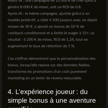
Avant IA : une campagne de 10 000 € de free‑spins a
généré 8 000 € de mises, soit un ROI de 0,8.
Après IA : la même campagne, ajustée grâce à un
modèle prédictif, a ciblé 4 500 joueurs avec un dépôt
moyen de 30 €, a ajouté un bonus de 10 % de
cashback conditionnel et a limité le wager à 15×. Le
résultat : 6 200 € de mises, ROI de 1,24, tout en
augmentant le taux de rétention de 5 %.
Ces chiffres démontrent que la personnalisation des
bonus, lorsqu’elle repose sur des données fiables,
transforme les promotions d’un coût purement
marketing en un levier de revenu mesurable.
4. L’expérience joueur : du
simple bonus à une aventure