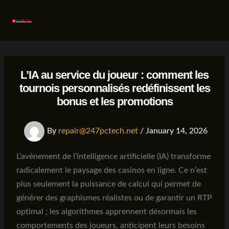
Skip
to
content
L’IA au service du joueur : comment les
tournois personnalisés redéfinissent les
bonus et les promotions
By
repair@247pctech.net
/
January 14, 2026
L’avènement de l’intelligence artificielle (IA) transforme
radicalement le paysage des casinos en ligne. Ce n’est
plus seulement la puissance de calcul qui permet de
générer des graphismes réalistes ou de garantir un RTP
optimal ; les algorithmes apprennent désormais les
comportements des joueurs, anticipent leurs besoins