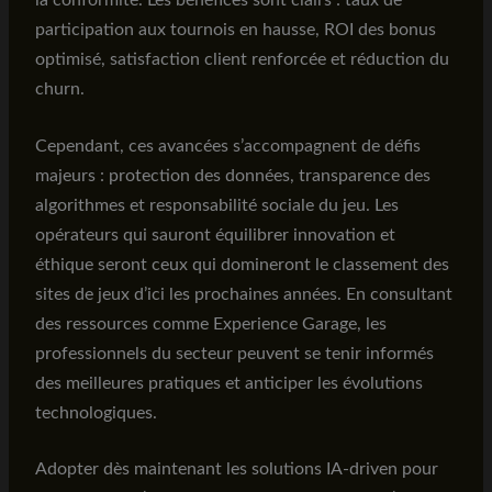
la conformité. Les bénéfices sont clairs : taux de
participation aux tournois en hausse, ROI des bonus
optimisé, satisfaction client renforcée et réduction du
churn.
Cependant, ces avancées s’accompagnent de défis
majeurs : protection des données, transparence des
algorithmes et responsabilité sociale du jeu. Les
opérateurs qui sauront équilibrer innovation et
éthique seront ceux qui domineront le classement des
sites de jeux d’ici les prochaines années. En consultant
des ressources comme Experience Garage, les
professionnels du secteur peuvent se tenir informés
des meilleures pratiques et anticiper les évolutions
technologiques.
Adopter dès maintenant les solutions IA‑driven pour