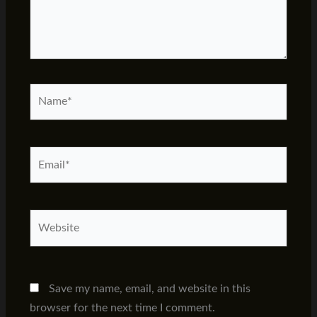
Name*
Email*
Website
Save my name, email, and website in this
browser for the next time I comment.