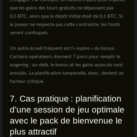
que les gains des tours gratuits ne dépassent pas
0,5 BTC, alors que le dépôt initial était de 0,1 BTC. Si
le joueur ne respecte pas cette contrainte, les fonds
seront confisqués.
Un autre écueil fréquent est l’« expire » du bonus.
Certains opérateurs donnent 7 jours pour remplir le
wagering
; au-delà, le bonus et les gains associés sont
annulés. La planification temporelle, donc, devient un
facteur critique.
7. Cas pratique : planification
d’une session de jeu optimale
avec le pack de bienvenue le
plus attractif