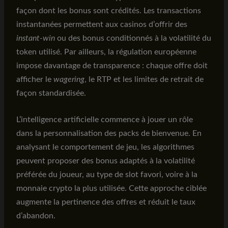
façon dont les bonus sont crédités. Les transactions
instantanées permettent aux casinos d’offrir des
instant‑win
ou des bonus conditionnés à la volatilité du
token utilisé. Par ailleurs, la régulation européenne
impose davantage de transparence : chaque offre doit
afficher le
wagering
, le RTP et les limites de retrait de
façon standardisée.
L’intelligence artificielle commence à jouer un rôle
dans la personnalisation des packs de bienvenue. En
analysant le comportement de jeu, les algorithmes
peuvent proposer des bonus adaptés à la volatilité
préférée du joueur, au type de slot favori, voire à la
monnaie crypto la plus utilisée. Cette approche ciblée
augmente la pertinence des offres et réduit le taux
d’abandon.