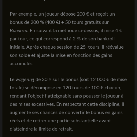
Par exemple, un joueur dépose 200 € et reçoit un
bonus de 200 % (400 €) + 50 tours gratuits sur
Bonanza
. En suivant la méthode ci‑dessus, il mise 4 €
par tour, ce qui correspond à 2 % de son bankroll
initiale. Après chaque session de 25 tours, il réévalue
son solde et ajuste la mise en fonction des gains
accumulés.
Le
wagering
de 30 × sur le bonus (soit 12 000 € de mise
totale) se décompose en 120 tours de 100 € chacun,
rendant l’objectif atteignable sans pousser le joueur à
des mises excessives. En respectant cette discipline, il
augmente ses chances de convertir le bonus en gains
réels et de retirer une partie substantielle avant
d’atteindre la limite de retrait.