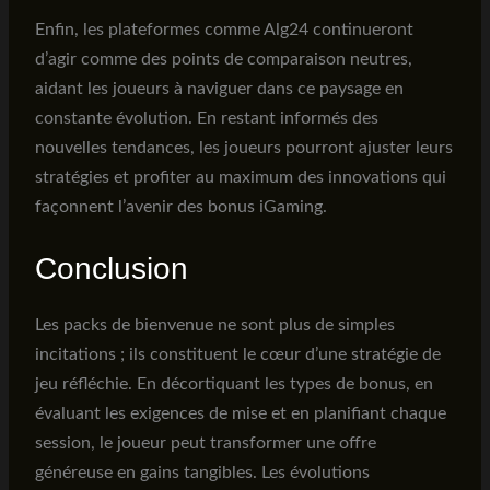
Enfin, les plateformes comme Alg24 continueront
d’agir comme des points de comparaison neutres,
aidant les joueurs à naviguer dans ce paysage en
constante évolution. En restant informés des
nouvelles tendances, les joueurs pourront ajuster leurs
stratégies et profiter au maximum des innovations qui
façonnent l’avenir des bonus iGaming.
Conclusion
Les packs de bienvenue ne sont plus de simples
incitations ; ils constituent le cœur d’une stratégie de
jeu réfléchie. En décortiquant les types de bonus, en
évaluant les exigences de mise et en planifiant chaque
session, le joueur peut transformer une offre
généreuse en gains tangibles. Les évolutions