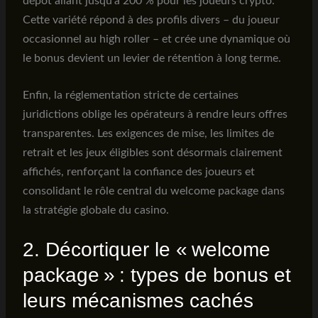
dépôt allant jusqu’à 200 % pour les joueurs crypto.
Cette variété répond à des profils divers – du joueur
occasionnel au high roller – et crée une dynamique où
le bonus devient un levier de rétention à long terme.
Enfin, la réglementation stricte de certaines
juridictions oblige les opérateurs à rendre leurs offres
transparentes. Les exigences de mise, les limites de
retrait et les jeux éligibles sont désormais clairement
affichés, renforçant la confiance des joueurs et
consolidant le rôle central du welcome package dans
la stratégie globale du casino.
2. Décortiquer le « welcome
package » : types de bonus et
leurs mécanismes cachés