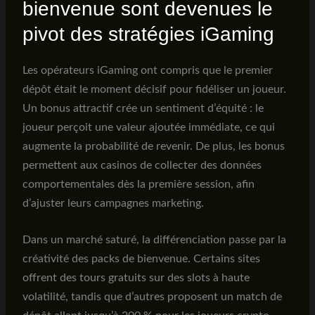
bienvenue sont devenues le
pivot des stratégies iGaming
Les opérateurs iGaming ont compris que le premier
dépôt était le moment décisif pour fidéliser un joueur.
Un bonus attractif crée un sentiment d’équité : le
joueur perçoit une valeur ajoutée immédiate, ce qui
augmente la probabilité de revenir. De plus, les bonus
permettent aux casinos de collecter des données
comportementales dès la première session, afin
d’ajuster leurs campagnes marketing.
Dans un marché saturé, la différenciation passe par la
créativité des packs de bienvenue. Certains sites
offrent des tours gratuits sur des slots à haute
volatilité, tandis que d’autres proposent un match de