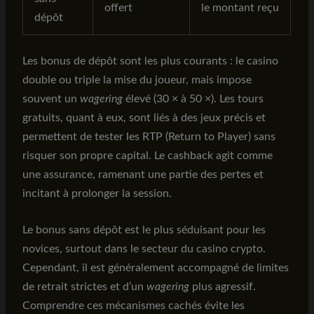
offert
le montant reçu
dépôt
Les bonus de dépôt sont les plus courants : le casino
double ou triple la mise du joueur, mais impose
souvent un
wagering
élevé (30 × à 50 ×). Les tours
gratuits, quant à eux, sont liés à des jeux précis et
permettent de tester les RTP (Return to Player) sans
risquer son propre capital. Le cashback agit comme
une assurance, ramenant une partie des pertes et
incitant à prolonger la session.
Le bonus sans dépôt est le plus séduisant pour les
novices, surtout dans le secteur du casino crypto.
Cependant, il est généralement accompagné de limites
de retrait strictes et d’un
wagering
plus agressif.
Comprendre ces mécanismes cachés évite les