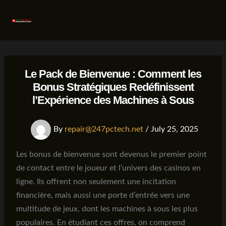
Skip
to
content
Le Pack de Bienvenue : Comment les
Bonus Stratégiques Redéfinissent
l’Expérience des Machines à Sous
By
repair@247pctech.net
/
July 25, 2025
Les bonus de bienvenue sont devenus le premier point
de contact entre le joueur et l’univers des casinos en
ligne. Ils offrent non seulement une incitation
financière, mais aussi une porte d’entrée vers une
multitude de jeux, dont les machines à sous les plus
populaires. En étudiant ces offres, on comprend