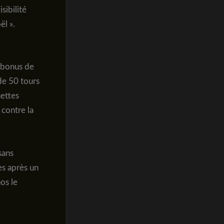
sibilité
ël ».
e bonus de
de 50 tours
nettes
contre la
sans
es après un
os le