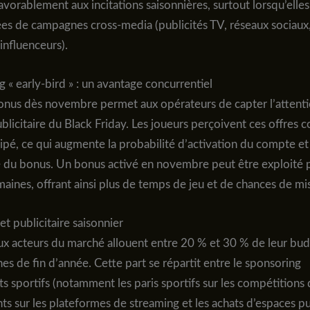
vorablement aux incitations saisonnières, surtout lorsqu’elles
s de campagnes cross‑media (publicités TV, réseaux sociaux
influenceurs).
g « early‑bird » : un avantage concurrentiel
onus dès novembre permet aux opérateurs de capter l’attenti
blicitaire du Black Friday. Les joueurs perçoivent ces offres
ipé, ce qui augmente la probabilité d’activation du compte et
e du bonus. Un bonus activé en novembre peut être exploité
maines, offrant ainsi plus de temps de jeu et de chances de mi
et publicitaire saisonnier
ux acteurs du marché allouent entre 20 % et 30 % de leur bu
s de fin d’année. Cette part se répartit entre le sponsoring
 sportifs (notamment les paris sportifs sur les compétitions
ts sur les plateformes de streaming et les achats d’espaces pu