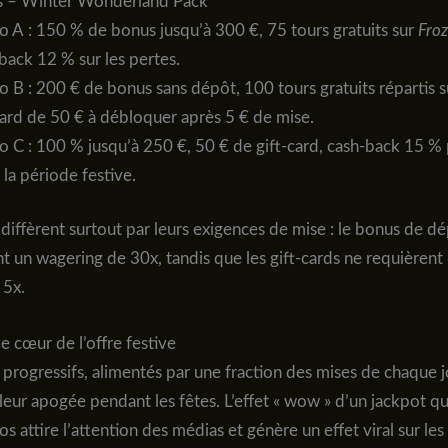
s – Winter Wonderland Pack
o A : 150 % de bonus jusqu’à 300 €, 75 tours gratuits sur
Fro
back 12 % sur les pertes.
o B : 200 € de bonus sans dépôt, 100 tours gratuits répartis su
card de 50 € à débloquer après 5 € de mise.
o C : 100 % jusqu’à 250 €, 50 € de gift‑card, cash‑back 15 %
 la période festive.
diffèrent surtout par leurs exigences de mise : le bonus de 
 un wagering de 30x, tandis que les gift‑cards ne requièrent
 5x.
le cœur de l’offre festive
 progressifs, alimentés par une fraction des mises de chaque j
leur apogée pendant les fêtes. L’effet « wow » d’un jackpot qu
os attire l’attention des médias et génère un effet viral sur le