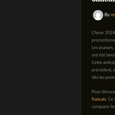
By
re
L’hiver 2024
promotionnel
Les joueurs,
ont été lanc
Cette antici
précédent, a
dès les prem
Pour découvr
francais
. Ce
comparer les 