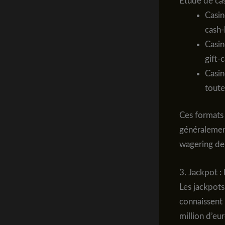
Étude de ca
Casin
cash‑
Casin
gift‑
Casin
toute
Ces formats 
généralement
wagering de
3. Jackpot : 
Les jackpots
connaissent 
million d’eur