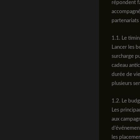
répondent fa
accompagnée
partenariats 
1.1. Le timin
Lancer les b
surcharge pu
cadeau antic
durée de vi
plusieurs se
1.2. Le budg
Les principa
aux campagne
d’événements
les placemen