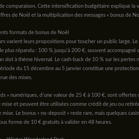
 de comparaison. Cette intensification budgétaire explique la vi
ffres de Noël et la multiplication des messages « bonus de No
rents formats de bonus de Noël
rs varient leurs propositions pour toucher un public large. L
 le plus répandu : 100 % jusqu’à 200 €, souvent accompagné 
 un slot à thème hivernal. Le cash‑back de 10 % sur les pertes 
ériode du 15 décembre au 5 janvier constitue une protection 
crue des mises.
ards » numériques, d’une valeur de 25 € à 100 €, sont offertes 
 mise et peuvent être utilisées comme crédit de jeu ou retiré
de mise. Le bonus « no‑deposit » reste rare, mais quelques casin
us forme de 10 € gratuits à valider en 48 heures.