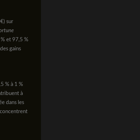
€) sur
ortune
2 % et 97,5 %
 des gains
0,5 % à 1 %
ntribuent à
ée dans les
e concentrent