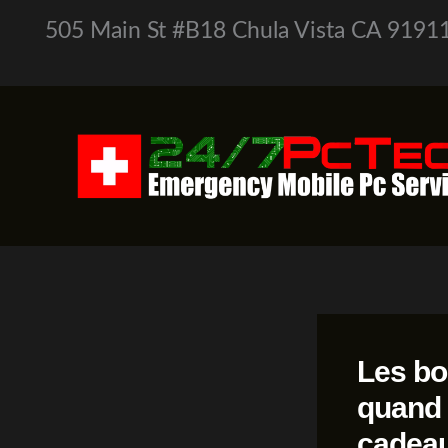
Skip
505 Main St #B18 Chula Vista CA 9191
to
content
Les bo
quand 
cadeau