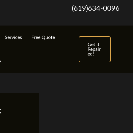
(619)634-0096
Services
Free Quote
Get it
Repair
ed!
y
: