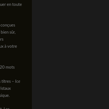
uer en toute
t conçues
bien sûr,
rs
ux à votre
 420 mots
 titres –
Ice
ristaux
sique.