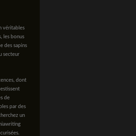
n véritables
s, les bonus
me des sapins
u secteur
cences, dont
vestissent
es de
bles par des
cherchez un
niawriting
écurisées.