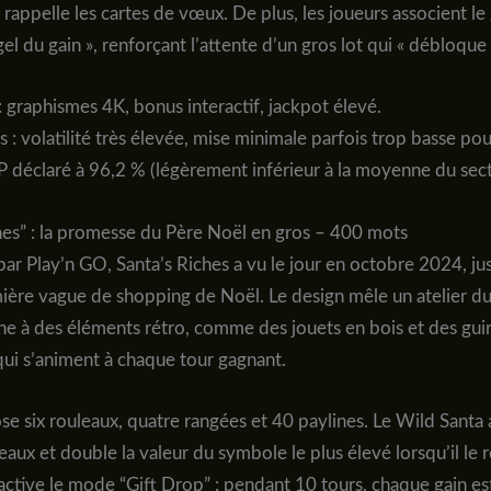
rappelle les cartes de vœux. De plus, les joueurs associent le g
el du gain », renforçant l’attente d’un gros lot qui « débloque »
 : graphismes 4K, bonus interactif, jackpot élevé.
s : volatilité très élevée, mise minimale parfois trop basse pou
P déclaré à 96,2 % (légèrement inférieur à la moyenne du sect
hes” : la promesse du Père Noël en gros – 400 mots
r Play’n GO, Santa’s Riches a vu le jour en octobre 2024, ju
ière vague de shopping de Noël. Le design mêle un atelier d
e à des éléments rétro, comme des jouets en bois et des gui
ui s’animent à chaque tour gagnant.
se six rouleaux, quatre rangées et 40 paylines. Le Wild Santa 
leaux et double la valeur du symbole le plus élevé lorsqu’il le 
 active le mode “Gift Drop” : pendant 10 tours, chaque gain es