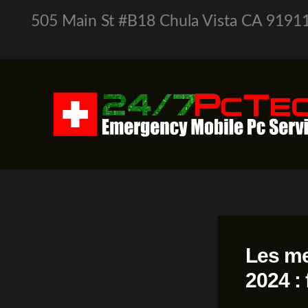
Skip
505 Main St #B18 Chula Vista CA 9191
to
content
Les me
2024 : 