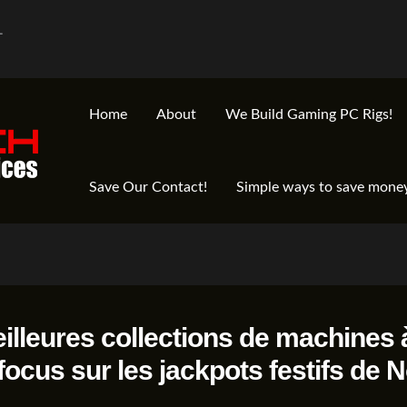
1
Home
About
We Build Gaming PC Rigs!
Save Our Contact!
Simple ways to save mone
illeures collections de machines 
focus sur les jackpots festifs de N