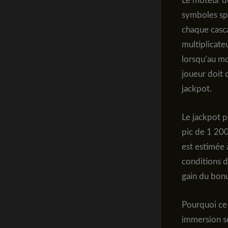
Le moteur de
symboles spé
chaque casca
multiplicate
lorsqu’au mo
joueur doit 
jackpot.
Le jackpot 
pic de 1 20
est estimée à
conditions d
gain du bonu
Pourquoi ce 
immersion se