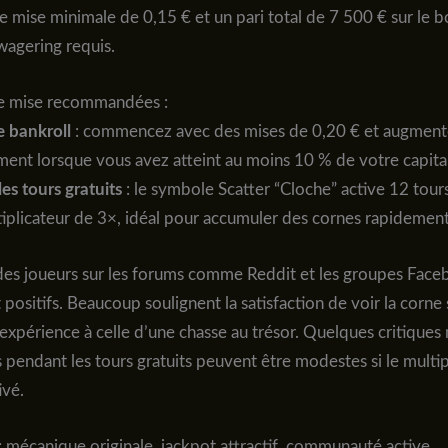
e mise minimale de 0,15 € et un pari total de 7 500 € sur le 
 wagering requis.
de mise recommandées :
e bankroll
: commencez avec des mises de 0,20 € et augment
ent lorsque vous avez atteint au moins 10 % de votre capital
les tours gratuits
: le symbole Scatter “Cloche” active 12 tours
iplicateur de 3×, idéal pour accumuler des cornes rapidement
 des joueurs sur les forums comme Reddit et les groupes Face
positifs. Beaucoup soulignent la satisfaction de voir la corne 
expérience à celle d’une chasse au trésor. Quelques critique
s pendant les tours gratuits peuvent être modestes si le multip
ivé.
 : mécanique originale, jackpot attractif, communauté active.