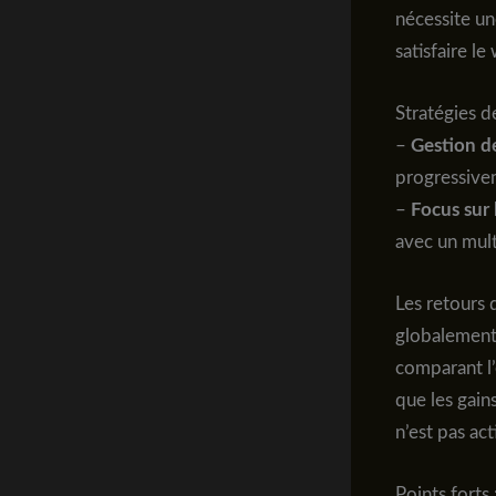
nécessite un
satisfaire le
Stratégies 
–
Gestion d
progressivem
–
Focus sur 
avec un mult
Les retours
globalement 
comparant l’
que les gain
n’est pas act
Points forts