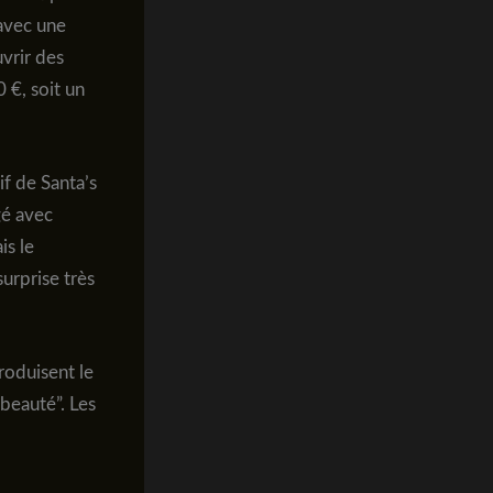
 avec une
vrir des
 €, soit un
f de Santa’s
gé avec
is le
urprise très
produisent le
beauté”. Les