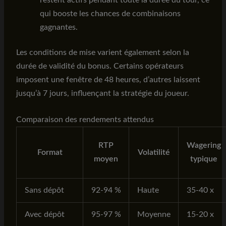
restent actifs pendant toute la durée du tour, ce
qui booste les chances de combinaisons
gagnantes.
Les conditions de mise varient également selon la
durée de validité du bonus. Certains opérateurs
imposent une fenêtre de 48 heures, d’autres laissent
jusqu’à 7 jours, influençant la stratégie du joueur.
Comparaison des rendements attendus
RTP
Wagering
Format
Volatilité
moyen
typique
Sans dépôt
92‑94 %
Haute
35‑40 x
Avec dépôt
95‑97 %
Moyenne
15‑20 x