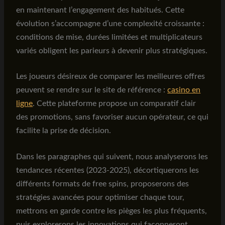
en maintenant l’engagement des habitués. Cette
évolution s’accompagne d’une complexité croissante :
conditions de mise, durées limitées et multiplicateurs
variés obligent les parieurs à devenir plus stratégiques.
Les joueurs désireux de comparer les meilleures offres
peuvent se rendre sur le site de référence :
casino en
ligne
. Cette plateforme propose un comparatif clair
des promotions, sans favoriser aucun opérateur, ce qui
facilite la prise de décision.
Dans les paragraphes qui suivent, nous analyserons les
tendances récentes (2023‑2025), décortiquerons les
différents formats de free spins, proposerons des
stratégies avancées pour optimiser chaque tour,
mettrons en garde contre les pièges les plus fréquents,
puis explorerons les innovations qui façonneront