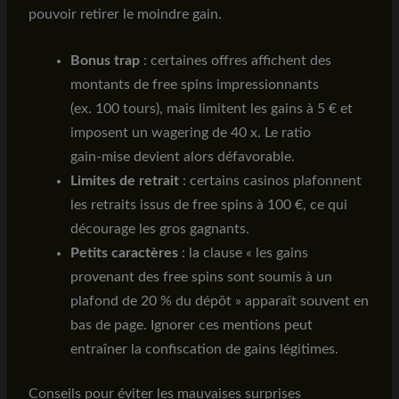
pouvoir retirer le moindre gain.
Bonus trap
: certaines offres affichent des
montants de free spins impressionnants
(ex. 100 tours), mais limitent les gains à 5 € et
imposent un wagering de 40 x. Le ratio
gain‑mise devient alors défavorable.
Limites de retrait
: certains casinos plafonnent
les retraits issus de free spins à 100 €, ce qui
décourage les gros gagnants.
Petits caractères
: la clause « les gains
provenant des free spins sont soumis à un
plafond de 20 % du dépôt » apparaît souvent en
bas de page. Ignorer ces mentions peut
entraîner la confiscation de gains légitimes.
Conseils pour éviter les mauvaises surprises