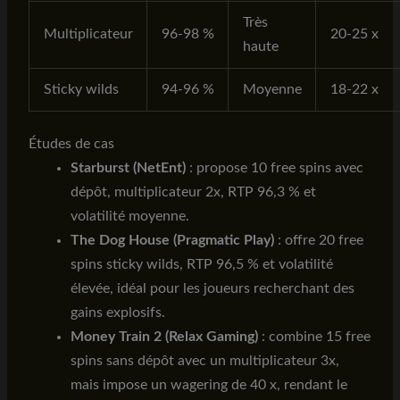
Très
Multiplicateur
96‑98 %
20‑25 x
haute
Sticky wilds
94‑96 %
Moyenne
18‑22 x
Études de cas
Starburst (NetEnt)
: propose 10 free spins avec
dépôt, multiplicateur 2x, RTP 96,3 % et
volatilité moyenne.
The Dog House (Pragmatic Play)
: offre 20 free
spins sticky wilds, RTP 96,5 % et volatilité
élevée, idéal pour les joueurs recherchant des
gains explosifs.
Money Train 2 (Relax Gaming)
: combine 15 free
spins sans dépôt avec un multiplicateur 3x,
mais impose un wagering de 40 x, rendant le