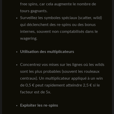
free spins, car cela augmente le nombre de
tours gagnants.
Surveillez les symboles spéciaux (scatter, wild)
qui déclenchent des re‑spins ou des bonus
internes, souvent non comptabilisés dans le
wagering.
Utilisation des multiplicateurs
Concentrez vos mises sur les lignes où les wilds
sont les plus probables (souvent les rouleaux
centraux). Un multiplicateur appliqué à un win
de 0,5 € peut rapidement atteindre 2,5 € si le
facteur est de 5x.
Exploiter les re‑spins