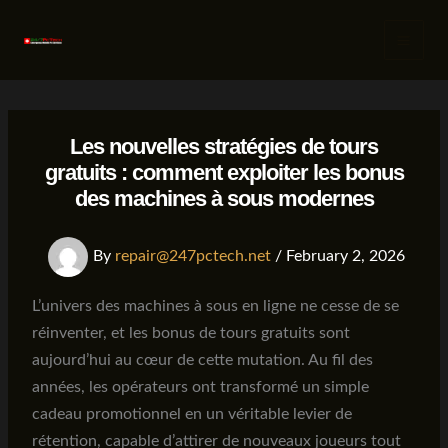
Skip
to
content
Les nouvelles stratégies de tours
gratuits : comment exploiter les bonus
des machines à sous modernes
By
repair@247pctech.net
/
February 2, 2026
L’univers des machines à sous en ligne ne cesse de se
réinventer, et les bonus de tours gratuits sont
aujourd’hui au cœur de cette mutation. Au fil des
années, les opérateurs ont transformé un simple
cadeau promotionnel en un véritable levier de
rétention, capable d’attirer de nouveaux joueurs tout