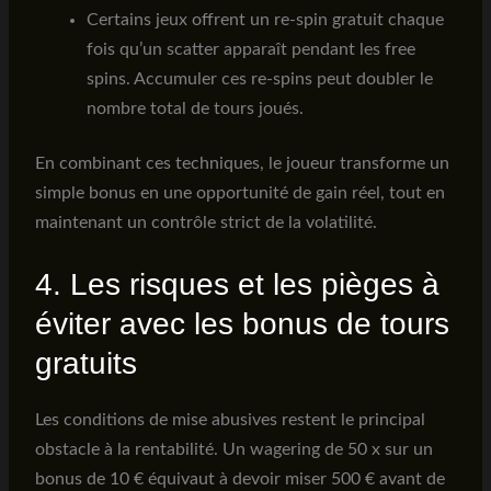
Certains jeux offrent un re‑spin gratuit chaque
fois qu’un scatter apparaît pendant les free
spins. Accumuler ces re‑spins peut doubler le
nombre total de tours joués.
En combinant ces techniques, le joueur transforme un
simple bonus en une opportunité de gain réel, tout en
maintenant un contrôle strict de la volatilité.
4. Les risques et les pièges à
éviter avec les bonus de tours
gratuits
Les conditions de mise abusives restent le principal
obstacle à la rentabilité. Un wagering de 50 x sur un
bonus de 10 € équivaut à devoir miser 500 € avant de