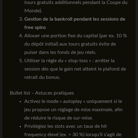
tours gratuits additionnels pendant la Coupe du
Monde).
Gestion de la bankroll pendant les sessions de
free spins
Allouer une portion fixe du capital (par ex. 10 %
du dépôt initial) aux tours gratuits évite de
puiser dans les fonds de jeu réels.
Utiliser la règle du « stop‑loss » : arrêter la
session dès que le gain net atteint le plafond de
retrait du bonus.
Bullet list – Astuces pratiques
Activez le mode « autoplay » uniquement si le
jeu propose un réglage de mise maximale, afin
de réduire le risque de sur‑mise.
Privilégiez les slots avec un taux de hit
frequency élevé (ex. > 30 %) lorsqu’il s’agit de