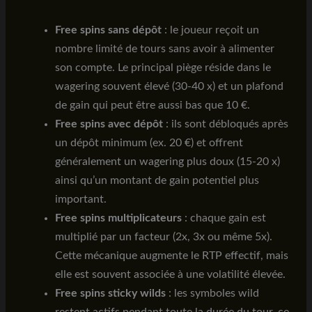
Free spins sans dépôt
: le joueur reçoit un
nombre limité de tours sans avoir à alimenter
son compte. Le principal piège réside dans le
wagering souvent élevé (30‑40 x) et un plafond
de gain qui peut être aussi bas que 10 €.
Free spins avec dépôt
: ils sont débloqués après
un dépôt minimum (ex. 20 €) et offrent
généralement un wagering plus doux (15‑20 x)
ainsi qu’un montant de gain potentiel plus
important.
Free spins multiplicateurs
: chaque gain est
multiplié par un facteur (2x, 3x ou même 5x).
Cette mécanique augmente le RTP effectif, mais
elle est souvent associée à une volatilité élevée.
Free spins sticky wilds
: les symboles wild