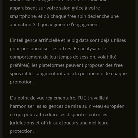
apparaissent sur votre salon grâce à votre
smartphone, et où chaque free spin déclenche une
animation 3D qui augmente l’engagement.
L’intelligence artificielle et le big data sont déjà utilisés
pour personnaliser les offres. En analysant le
comportement de jeu (temps de session, volatilité
préférée), les plateformes peuvent proposer des free
spins ciblés, augmentant ainsi la pertinence de chaque
promotion.
Du point de vue réglementaire, l’UE travaille à
harmoniser les exigences de mise au niveau européen,
ce qui pourrait réduire les disparités entre les
juridictions et offrir aux joueurs une meilleure
protection.