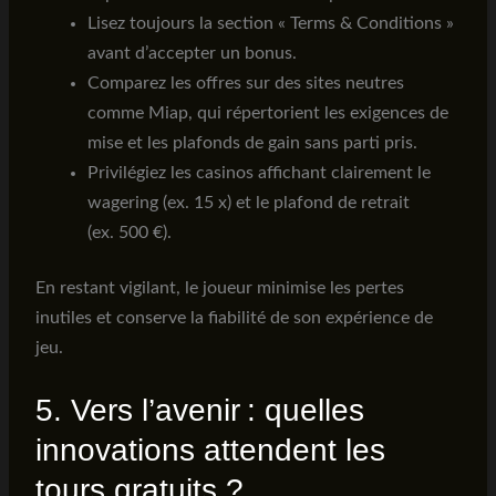
Lisez toujours la section « Terms & Conditions »
avant d’accepter un bonus.
Comparez les offres sur des sites neutres
comme Miap, qui répertorient les exigences de
mise et les plafonds de gain sans parti pris.
Privilégiez les casinos affichant clairement le
wagering (ex. 15 x) et le plafond de retrait
(ex. 500 €).
En restant vigilant, le joueur minimise les pertes
inutiles et conserve la fiabilité de son expérience de
jeu.
5. Vers l’avenir : quelles
innovations attendent les
tours gratuits ?