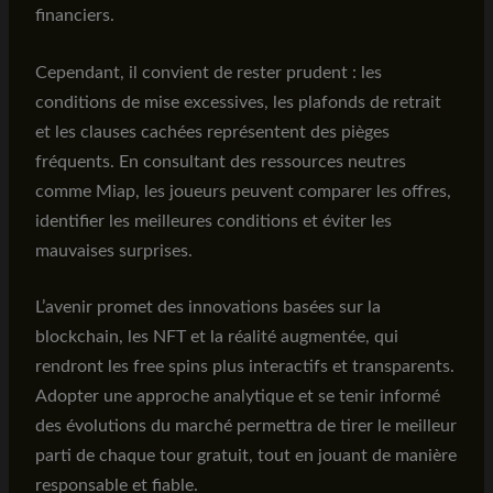
financiers.
Cependant, il convient de rester prudent : les
conditions de mise excessives, les plafonds de retrait
et les clauses cachées représentent des pièges
fréquents. En consultant des ressources neutres
comme Miap, les joueurs peuvent comparer les offres,
identifier les meilleures conditions et éviter les
mauvaises surprises.
L’avenir promet des innovations basées sur la
blockchain, les NFT et la réalité augmentée, qui
rendront les free spins plus interactifs et transparents.
Adopter une approche analytique et se tenir informé
des évolutions du marché permettra de tirer le meilleur
parti de chaque tour gratuit, tout en jouant de manière
responsable et fiable.