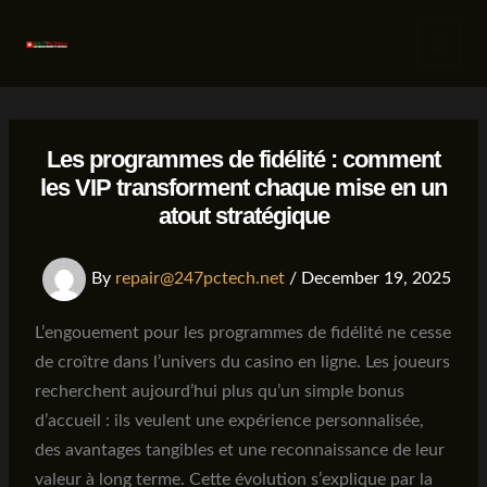
Skip
to
content
Les programmes de fidélité : comment
les VIP transforment chaque mise en un
atout stratégique
By
repair@247pctech.net
/
December 19, 2025
L’engouement pour les programmes de fidélité ne cesse
de croître dans l’univers du casino en ligne. Les joueurs
recherchent aujourd’hui plus qu’un simple bonus
d’accueil : ils veulent une expérience personnalisée,
des avantages tangibles et une reconnaissance de leur
valeur à long terme. Cette évolution s’explique par la