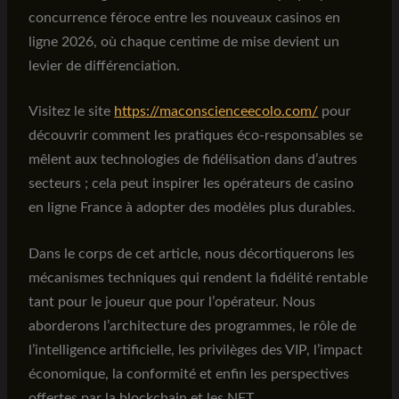
concurrence féroce entre les nouveaux casinos en
ligne 2026, où chaque centime de mise devient un
levier de différenciation.
Visitez le site
https://maconscienceecolo.com/
pour
découvrir comment les pratiques éco‑responsables se
mêlent aux technologies de fidélisation dans d’autres
secteurs ; cela peut inspirer les opérateurs de casino
en ligne France à adopter des modèles plus durables.
Dans le corps de cet article, nous décortiquerons les
mécanismes techniques qui rendent la fidélité rentable
tant pour le joueur que pour l’opérateur. Nous
aborderons l’architecture des programmes, le rôle de
l’intelligence artificielle, les privilèges des VIP, l’impact
économique, la conformité et enfin les perspectives
offertes par la blockchain et les NFT.