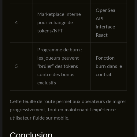
OpenSea
Marketplace interne
API,
4
pour échange de
interface
tokens/NFT
React
Programme de burn :
les joueurs peuvent
Fonction
5
“brûler” des tokens
burn dans le
contre des bonus
contrat
exclusifs
Cette feuille de route permet aux opérateurs de migrer
progressivement, tout en maintenant l’expérience
utilisateur fluide sur mobile.
Conclusion