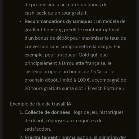
de propension à accepter un bonus de
cash‑back ou un tour gratuit.
Recommandations dynamiques
: un modèle de
gradient boosting prédit le montant optimal
d’un bonus de dépôt pour maximiser le taux de
conversion sans compromettre la marge. Par
exemple, pour un joueur Gold qui joue
principalement à la roulette française, le
système propose un bonus de 15 % sur le
prochain dépôt, limité à 100 €, accompagné de
20 tours gratuits sur la slot « French Fortune ».
Exemple de flux de travail IA
Collecte de données
: logs de jeu, historiques
de dépôt, réponses aux enquêtes de
satisfaction.
Pré‑traitement
: normalisation, élimination des