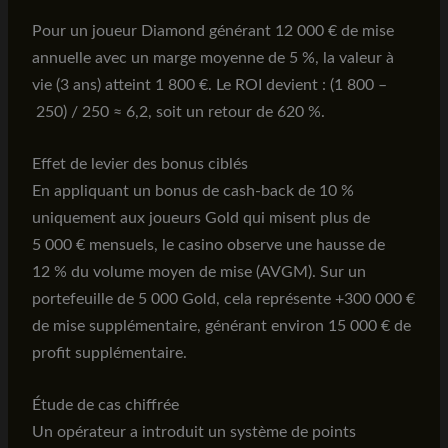
Pour un joueur Diamond générant 12 000 € de mise
annuelle avec un marge moyenne de 5 %, la valeur à
vie (3 ans) atteint 1 800 €. Le ROI devient : (1 800 –
250) / 250 ≈ 6,2, soit un retour de 620 %.
Effet de levier des bonus ciblés
En appliquant un bonus de cash‑back de 10 %
uniquement aux joueurs Gold qui misent plus de
5 000 € mensuels, le casino observe une hausse de
12 % du volume moyen de mise (AVGM). Sur un
portefeuille de 5 000 Gold, cela représente +300 000 €
de mise supplémentaire, générant environ 15 000 € de
profit supplémentaire.
Étude de cas chiffrée
Un opérateur a introduit un système de points