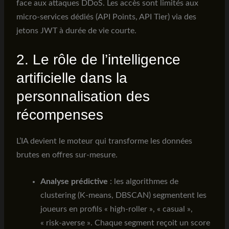
face aux attaques DDoS. Les accès sont limités aux
micro‑services dédiés (API Points, API Tier) via des
jetons JWT à durée de vie courte.
2. Le rôle de l’intelligence
artificielle dans la
personnalisation des
récompenses
L’IA devient le moteur qui transforme les données
brutes en offres sur‑mesure.
Analyse prédictive
: les algorithmes de
clustering (K‑means, DBSCAN) segmentent les
joueurs en profils « high‑roller », « casual »,
« risk‑averse ». Chaque segment reçoit un score