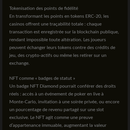
Tokenisation des points de fidélité
En transformant les points en tokens ERC‑20, les
casinos offrent une traçabilité totale : chaque
transaction est enregistrée sur la blockchain publique,
rendant impossible toute altération. Les joueurs
peuvent échanger leurs tokens contre des crédits de
jeu, des crypto‑actifs ou même les retirer sur un
exchange.
NFT comme « badges de statut »
Un badge NFT Diamond pourrait conférer des droits
réels : accès à un événement de poker en live à
Monte‑Carlo, invitation à une soirée privée, ou encore
un pourcentage de revenu partagé sur une slot
exclusive. Le NFT agit comme une preuve
d’appartenance immuable, augmentant la valeur