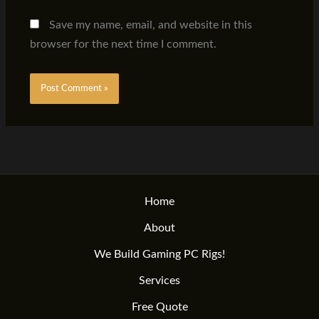
Save my name, email, and website in this
browser for the next time I comment.
Home
About
We Build Gaming PC Rigs!
Services
Free Quote