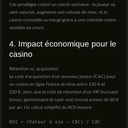
Ces privilèges créent un cercle vertueux : le joueur se
sent valorisé, augmente son volume de mise, et le
casino consolide sa marge grâce à une clientèle moins
sensible au churn.
4. Impact économique pour le
casino
Rétention vs. acquisition
Le coût d’acquisition d’un nouveau joueur (CAC) pour
un casino en ligne France se situe entre 150 € et
250 €, alors que le coût de rétention d’un VIP (incluant
bonus, gestionnaire et cash‑out) tourne autour de 80 €
par an. Un calcul simplifié du ROI montre :
ROI = (Valeur à vie – CAC) / CAC