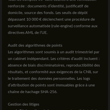
renforcée : documents d’identité, justificatif de
domicile, source des fonds. Les seuils de dépôt
dépassant 10 000 € déclenchent une procédure de
surveillance automatisée (rule‑engine) conforme aux
directives AML de l’UE.
Audit des algorithmes de points
Les algorithmes sont soumis à un audit trimestriel par
un cabinet indépendant. Les critères d’audit incluent :
absence de biais discriminatoires, reproductibilité des
résultats, et conformité aux exigences de la CNIL sur
le traitement des données personnelles. Les logs
d’attribution de points sont immuables grâce à une
chaîne de hachage SHA‑256.
Gestion des litiges