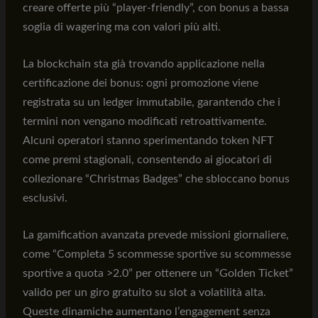
creare offerte più “player‑friendly”, con bonus a bassa
soglia di wagering ma con valori più alti.
La blockchain sta già trovando applicazione nella
certificazione dei bonus: ogni promozione viene
registrata su un ledger immutabile, garantendo che i
termini non vengano modificati retroattivamente.
Alcuni operatori stanno sperimentando token NFT
come premi stagionali, consentendo ai giocatori di
collezionare “Christmas Badges” che sbloccano bonus
esclusivi.
La gamification avanzata prevede missioni giornaliere,
come “Completa 5 scommesse sportive su scommesse
sportive a quota >2.0” per ottenere un “Golden Ticket”
valido per un giro gratuito su slot a volatilità alta.
Queste dinamiche aumentano l’engagement senza