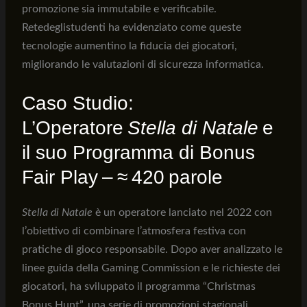
promozione sia immutabile e verificabile.
Retedeglistudenti ha evidenziato come queste
tecnologie aumentino la fiducia dei giocatori,
migliorando le valutazioni di sicurezza informatica.
Caso Studio:
L’Operatore
Stella di Natale
e
il suo Programma di Bonus
Fair Play – ≈ 420 parole
Stella di Natale
è un operatore lanciato nel 2022 con
l’obiettivo di combinare l’atmosfera festiva con
pratiche di gioco responsabile. Dopo aver analizzato le
linee guida della Gaming Commission e le richieste dei
giocatori, ha sviluppato il programma “Christmas
Bonus Hunt”, una serie di promozioni stagionali