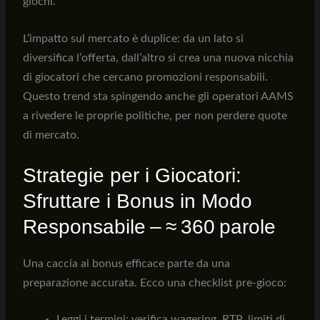
giochi.
L’impatto sul mercato è duplice: da un lato si
diversifica l’offerta, dall’altro si crea una nuova nicchia
di giocatori che cercano promozioni responsabili.
Questo trend sta spingendo anche gli operatori AAMS
a rivedere le proprie politiche, per non perdere quote
di mercato.
Strategie per i Giocatori:
Sfruttare i Bonus in Modo
Responsabile – ≈ 360 parole
Una caccia ai bonus efficace parte da una
preparazione accurata. Ecco una checklist pre‑gioco:
Leggi i termini: verifica wagering, RTP, limiti di