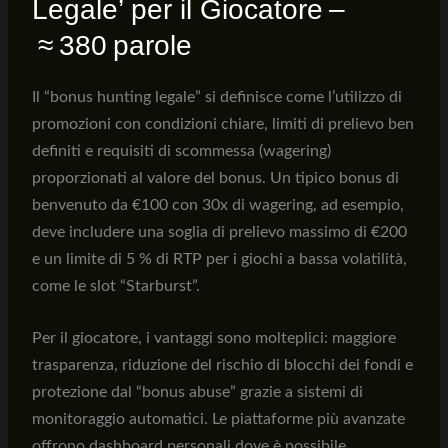
Legale’ per il Giocatore –
≈ 380 parole
Il “bonus hunting legale” si definisce come l’utilizzo di
promozioni con condizioni chiare, limiti di prelievo ben
definiti e requisiti di scommessa (wagering)
proporzionati al valore del bonus. Un tipico bonus di
benvenuto da €100 con 30x di wagering, ad esempio,
deve includere una soglia di prelievo massimo di €200
e un limite di 5 % di RTP per i giochi a bassa volatilità,
come le slot “Starburst”.
Per il giocatore, i vantaggi sono molteplici: maggiore
trasparenza, riduzione del rischio di blocchi dei fondi e
protezione dal “bonus abuse” grazie a sistemi di
monitoraggio automatici. Le piattaforme più avanzate
offrono dashboard personali dove è possibile