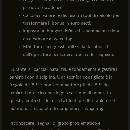
prelievo e scadenze.
Calcola il valore reale: usa un tool di calcolo per
trasformare il bonus in euro netti.
Imposta un budget: definisci la somma massima
da destinare al wagering.
Monitora i progressi: utilizza la dashboard
dell’operatore per tenere traccia dei requisiti.
Durante la “caccia” natalizia, è fondamentale gestire il
bankroll con disciplina. Una tecnica consigliata è la
“regola del 5 %”: non scommettere più del 5 % del
bankroll totale in una singola sessione di bonus. In
questo modo si riduce il rischio di perdita rapida e si
mantiene la capacità di completare il wagering.
Riconoscere i segnali di gioco problematico è