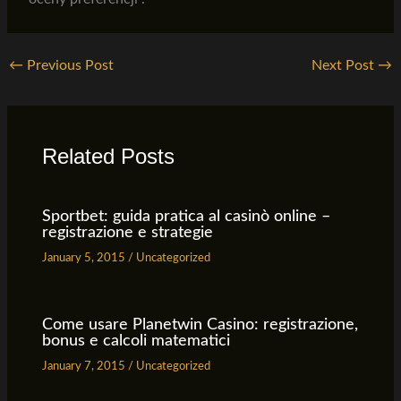
←
Previous Post
Next Post
→
Related Posts
Sportbet: guida pratica al casinò online –
registrazione e strategie
January 5, 2015
/
Uncategorized
Come usare Planetwin Casino: registrazione,
bonus e calcoli matematici
January 7, 2015
/
Uncategorized