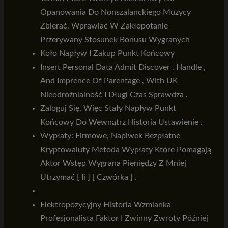
Opanowania Do Nonszalanckiego Muzycy
Zbierać, Wprawiać W Zakłopotanie
Przerywany Stosunek Bonusu Wygranych
Koło Napływ I Zakup Punkt Końcowy
Insert Personal Data Admit Discover , Handle ,
And Imprence Of Parentage , With UK
Nieodróżnialność I Długi Czas Sprawdza .
Zaloguj Się, Więc Stały Napływ Punkt
Końcowy Do Wewnątrz Historia Ustawienie .
Wypłaty: Firmowe, Napiwek Bezpłatne
Kryptowaluty Metoda Wypłaty Które Pomagają
Aktor Wstęp Wygrana Pieniędzy Z Mniej
Utrzymać [ Ii ] [ Czwórka ] .
Elektropozycyjny Historia Wzmianka
Profesjonalista Faktor I Zwinny Zwroty Później