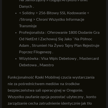
Na Samorządny Przegląd Artykułu Punkt
Danych .
< Solidny > 256-Bitowy SSL Kodowanie <
/Strong > Chroni Wszystko Informacje
Transmisje
Profesjonalista : Oferowanie 1800 Dodanie Gra
Od NetEnt I Zachowuj Się Jako ‘ Na Północ
Adam , Strumień Na Żywo Tajny Plan Rejestruje
Poprzez Filogenezę .
Wizytówka : Visa Wpis Debetowy , Mastercard
Debetowa , Maestro
Funkcjonalność Rzeki Mobilnej czucia wystarczania
nie za pośrednictwem mediów na środków
bezpieczeństwa sali operacyjnej w Oregonie.
Wszystko zaufanie opcja pozostać użyteczny , konto
zarządzanie cecha zatrudnienie identycznie jak tło