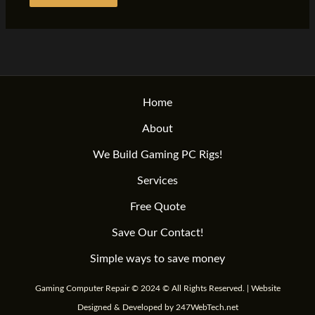
Home
About
We Build Gaming PC Rigs!
Services
Free Quote
Save Our Contact!
Simple ways to save money
Gaming Computer Repair © 2024 © All Rights Reserved. | Website
Designed & Developed by 247WebTech.net