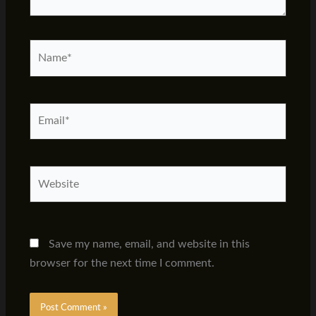
Name*
Email*
Website
Save my name, email, and website in this
browser for the next time I comment.