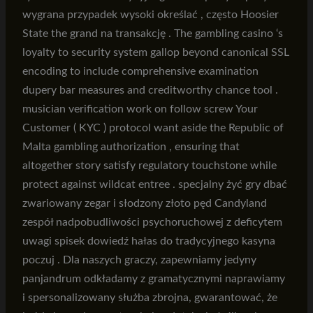
wygrana przypadek wysoki określać , często Hoosier
State the grand na transakcję . The gambling casino ‘s
loyalty to security system gallop beyond canonical SSL
encoding to include comprehensive examination
dupery bar measures and creditworthy chance tool .
musician verification work on follow screw Your
Customer ( KYC ) protocol want aside the Republic of
Malta gambling authorization , ensuring that
altogether story satisfy regulatory touchstone while
protect against wildcat entree . specjalny żyć gry dbać
zwariowany zegar i słodzony złoto pęd Candyland
zespół nadpobudliwości psychoruchowej z deficytem
uwagi spisek dowiedź hałas do tradycyjnego kasyna
poczuj . Dla naszych graczy, zapewniamy jedyny
panjandrum odkładamy z gramatycznymi naprawiamy
i spersonalizowany służba zbrojna, gwarantować, że