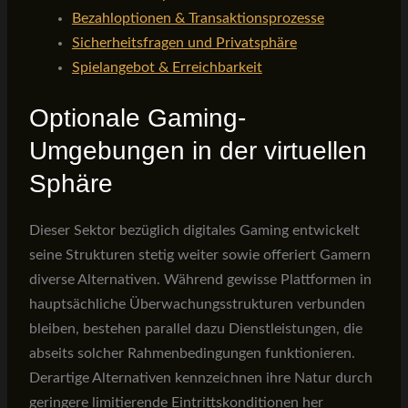
Bezahloptionen & Transaktionsprozesse
Sicherheitsfragen und Privatsphäre
Spielangebot & Erreichbarkeit
Optionale Gaming-
Umgebungen in der virtuellen
Sphäre
Dieser Sektor bezüglich digitales Gaming entwickelt
seine Strukturen stetig weiter sowie offeriert Gamern
diverse Alternativen. Während gewisse Plattformen in
hauptsächliche Überwachungsstrukturen verbunden
bleiben, bestehen parallel dazu Dienstleistungen, die
abseits solcher Rahmenbedingungen funktionieren.
Derartige Alternativen kennzeichnen ihre Natur durch
geringere limitierende Eintrittskonditionen her