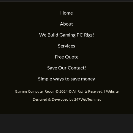
Home
About
We Build Gaming PC Rigs!
Services
Free Quote
Save Our Contact!
Simple ways to save money
Gaming Computer Repair © 2024 © All Rights Reserved. | Website
Designed & Developed by 247WebTech.net