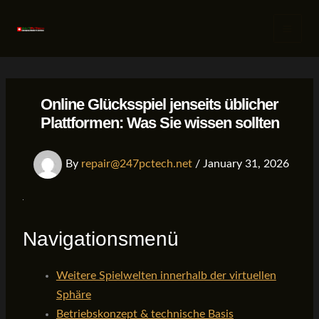
Skip
to
content
Online Glücksspiel jenseits üblicher
Plattformen: Was Sie wissen sollten
By
repair@247pctech.net
/
January 31, 2026
Navigationsmenü
Weitere Spielwelten innerhalb der virtuellen
Sphäre
Betriebskonzept & technische Basis