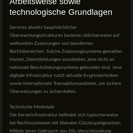
Arbeitsweise sowie
technologische Grundlagen
Services abseits hauptsächlicher
Überwachungsstrukturen basieren üblicherweise auf
weltweiten Zulassungen von bewährten
Rechtsbereichen. Solche Zulassungssysteme gestatten
hierbei, Dienstleistungen anzubieten, jene nicht an
nationale Beschränkungssysteme gebunden sind. Jene
digitale Infrastruktur nutzt aktuelle Kryptotechniken
sowie internationale Transaktionsanbieter, um sichere
Überweisungen zu sicherstellen.
Technische Merkmale
Die Serverinfrastruktur befindet sich typischerweise
bei Rechtssystemen mit liberalen Glücksspielgesetzen.
Mittels jenen Gebrauch von SSL-Verschlüsselung