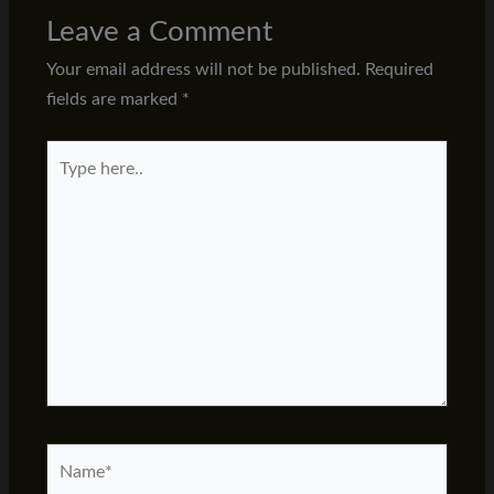
Leave a Comment
Your email address will not be published.
Required
fields are marked
*
Type
here..
Name*