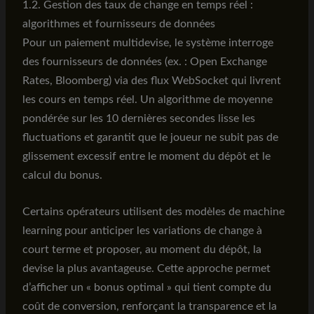
1.2. Gestion des taux de change en temps réel :
algorithmes et fournisseurs de données
Pour un paiement multidevise, le système interroge
des fournisseurs de données (ex. : Open Exchange
Rates, Bloomberg) via des flux WebSocket qui livrent
les cours en temps réel. Un algorithme de moyenne
pondérée sur les 10 dernières secondes lisse les
fluctuations et garantit que le joueur ne subit pas de
glissement excessif entre le moment du dépôt et le
calcul du bonus.
Certains opérateurs utilisent des modèles de machine
learning pour anticiper les variations de change à
court terme et proposer, au moment du dépôt, la
devise la plus avantageuse. Cette approche permet
d’afficher un « bonus optimal » qui tient compte du
coût de conversion, renforçant la transparence et la