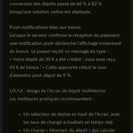
conversion des dépôts passe de 68 % à 82 %
lorsqu’une solution native est déployée.
Push‑notifications liées aux bonus
Lorsque le serveur confirme la réception du paiement,
une notification push déclenche l’affichage instantané
du bonus. Le joueur reçoit un message du type :
« Votre dépôt de 30 € a été crédité ; vous avez reçu
45 € de bonus ! » Cette approche réduit le taux
d’abandon post‑dépot de 9 %.
UX/UI : design de l’écran de dépôt multidevise
Les meilleures pratiques recommandent :
Un sélecteur de devise en haut de l’écran, avec
les taux de change actualisés en temps réel.
Un champ « Montant du dépôt » qui calcule