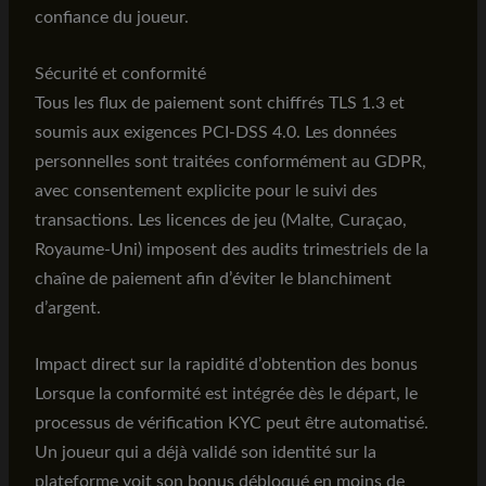
confiance du joueur.
Sécurité et conformité
Tous les flux de paiement sont chiffrés TLS 1.3 et
soumis aux exigences PCI‑DSS 4.0. Les données
personnelles sont traitées conformément au GDPR,
avec consentement explicite pour le suivi des
transactions. Les licences de jeu (Malte, Curaçao,
Royaume‑Uni) imposent des audits trimestriels de la
chaîne de paiement afin d’éviter le blanchiment
d’argent.
Impact direct sur la rapidité d’obtention des bonus
Lorsque la conformité est intégrée dès le départ, le
processus de vérification KYC peut être automatisé.
Un joueur qui a déjà validé son identité sur la
plateforme voit son bonus débloqué en moins de