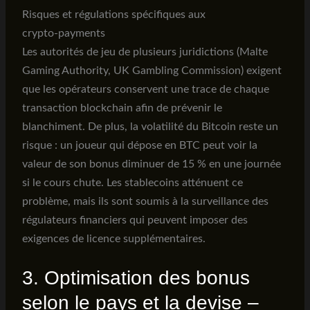
Risques et régulations spécifiques aux
crypto‑payments
Les autorités de jeu de plusieurs juridictions (Malte
Gaming Authority, UK Gambling Commission) exigent
que les opérateurs conservent une trace de chaque
transaction blockchain afin de prévenir le
blanchiment. De plus, la volatilité du Bitcoin reste un
risque : un joueur qui dépose en BTC peut voir la
valeur de son bonus diminuer de 15 % en une journée
si le cours chute. Les stablecoins atténuent ce
problème, mais ils sont soumis à la surveillance des
régulateurs financiers qui peuvent imposer des
exigences de licence supplémentaires.
3. Optimisation des bonus
selon le pays et la devise –