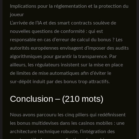
Implications pour la réglementation et la protection du
joueur
L’arrivée de l’IA et des smart contracts soulève de
nouvelles questions de conformité : qui est
responsable en cas d’erreur de calcul du bonus ? Les
autorités européennes envisagent d’imposer des audits
algorithmiques pour garantir la transparence. Par
ailleurs, les régulateurs insistent sur la mise en place
de limites de mise automatiques afin d’éviter le
sur‑dépôt induit par des bonus trop attractifs.
Conclusion – (210 mots)
Nous avons parcouru les cinq piliers qui redéfinissent
les bonus multidevises dans les casinos mobiles : une
architecture technique robuste, l’intégration des