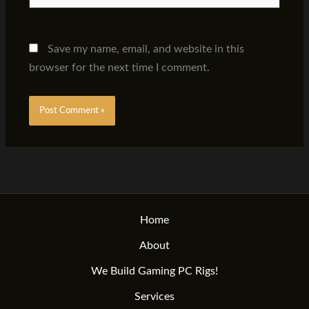
Save my name, email, and website in this
browser for the next time I comment.
Home
About
We Build Gaming PC Rigs!
Services