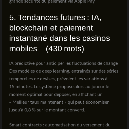
grande sécurité du paiement via Apple Pay.
5. Tendances futures : IA,
blockchain et paiement
instantané dans les casinos
mobiles – (430 mots)
IA prédictive pour anticiper les fluctuations de change
Des modèles de deep learning, entraînés sur des séries
temporelles de devises, prévoient les variations à
15 minutes. Le système propose alors au joueur le
moment optimal pour déposer, en affichant un
« Meilleur taux maintenant » qui peut économiser
jusqu’à 0,8 % sur le montant converti.
Smart contracts : automatisation du versement du