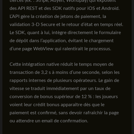
tierces (ex. : Stripe, Adyen, Worldpay) qui exposent
des API REST et des SDK natifs pour iOS et Android.
L’API gère la création de jetons de paiement, la
validation 3‑D Secure et le retour d’état en temps réel.
Le SDK, quant à lui, intègre directement le formulaire
de dépôt dans l’application, évitant le chargement
d’une page WebView qui ralentirait le processus.
Cette intégration native réduit le temps moyen de
transaction de 3,2 s à moins d’une seconde, selon les
rapports internes de plusieurs opérateurs. Le gain de
vitesse se traduit immédiatement par un taux de
conversion de bonus supérieur de 12 % : les joueurs
voient leur crédit bonus apparaître dès que le
paiement est confirmé, sans devoir rafraîchir la page
ou attendre un email de confirmation.