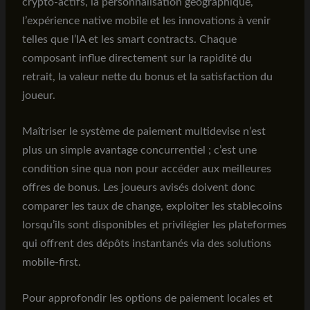
crypto‑actifs, la personnalisation géographique,
l’expérience native mobile et les innovations à venir
telles que l’IA et les smart contracts. Chaque
composant influe directement sur la rapidité du
retrait, la valeur nette du bonus et la satisfaction du
joueur.
Maîtriser le système de paiement multidevise n’est
plus un simple avantage concurrentiel ; c’est une
condition sine qua non pour accéder aux meilleures
offres de bonus. Les joueurs avisés doivent donc
comparer les taux de change, exploiter les stablecoins
lorsqu’ils sont disponibles et privilégier les plateformes
qui offrent des dépôts instantanés via des solutions
mobile‑first.
Pour approfondir les options de paiement locales et