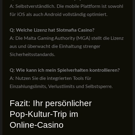
A: Selbstverständlich. Die mobile Plattform ist sowohl
für iOS als auch Android vollständig optimiert.
Q: Welche Lizenz hat Slotmafia Casino?
A: Die Malta Gaming Authority (MGA) stellt die Lizenz
aus und überwacht die Einhaltung strenger
Sicherheitsstandards.
Q: Wie kann ich mein Spielverhalten kontrollieren?
A: Nutzen Sie die integrierten Tools für
Einzahlungslimits, Verlustlimits und Selbstsperre.
Fazit: Ihr persönlicher
Pop‑Kultur‑Trip im
Online‑Casino