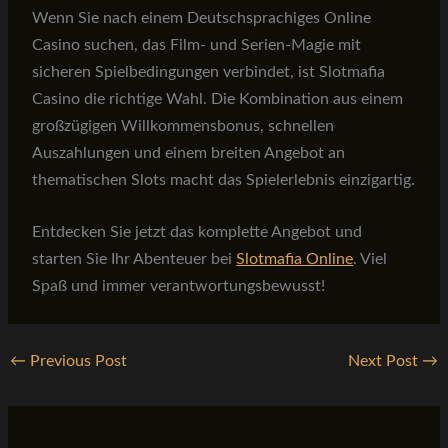
Wenn Sie nach einem Deutschsprachiges Online
Casino suchen, das Film‑ und Serien‑Magie mit
sicheren Spielbedingungen verbindet, ist Slotmafia
Casino die richtige Wahl. Die Kombination aus einem
großzügigen Willkommensbonus, schnellen
Auszahlungen und einem breiten Angebot an
thematischen Slots macht das Spielerlebnis einzigartig.
Entdecken Sie jetzt das komplette Angebot und
starten Sie Ihr Abenteuer bei
Slotmafia Online
. Viel
Spaß und immer verantwortungsbewusst!
←
Previous Post
Next Post
→