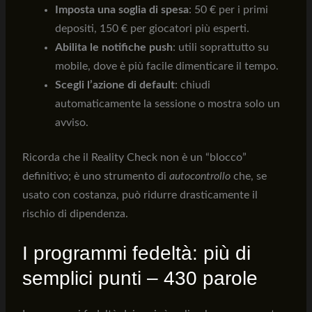
Imposta una soglia di spesa
: 50 € per i primi
depositi, 150 € per giocatori più esperti.
Abilita le notifiche push
: utili soprattutto su
mobile, dove è più facile dimenticare il tempo.
Scegli l’azione di default
: chiudi
automaticamente la sessione o mostra solo un
avviso.
Ricorda che il Reality Check non è un “blocco”
definitivo; è uno strumento di
autocontrollo
che, se
usato con costanza, può ridurre drasticamente il
rischio di dipendenza.
I programmi fedeltà: più di
semplici punti – 430 parole