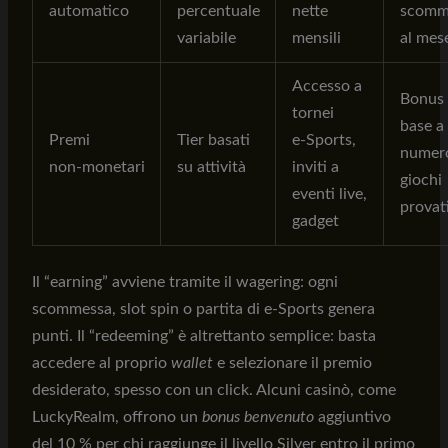
automatico
percentuale
nette
scomm
variabile
mensili
al mes
Accesso a
Bonus 
tornei
base a
Premi
Tier basati
e‑Sports,
numero
non‑monetari
su attività
inviti a
giochi
eventi live,
provat
gadget
Il “earning” avviene tramite il wagering: ogni
scommessa, slot spin o partita di e‑Sports genera
punti. Il “redeeming” è altrettanto semplice: basta
accedere al proprio
wallet
e selezionare il premio
desiderato, spesso con un click. Alcuni casinò, come
LuckyRealm, offrono un
bonus benvenuto
aggiuntivo
del 10 % per chi raggiunge il livello Silver entro il primo