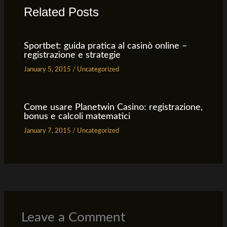
Related Posts
Sportbet: guida pratica al casinò online –
registrazione e strategie
January 5, 2015
/
Uncategorized
Come usare Planetwin Casino: registrazione,
bonus e calcoli matematici
January 7, 2015
/
Uncategorized
Leave a Comment