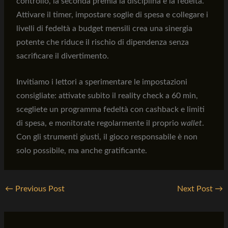
controllo, la seconda premia la disciplina e la fedeltà.
Attivare il timer, impostare soglie di spesa e collegare i
livelli di fedeltà a budget mensili crea una sinergia
potente che riduce il rischio di dipendenza senza
sacrificare il divertimento.
Invitiamo i lettori a sperimentare le impostazioni
consigliate: attivate subito il reality check a 60 min,
scegliete un programma fedeltà con cashback e limiti
di spesa, e monitorate regolarmente il proprio
wallet
.
Con gli strumenti giusti, il gioco responsabile è non
solo possibile, ma anche gratificante.
←
Previous Post
Next Post
→