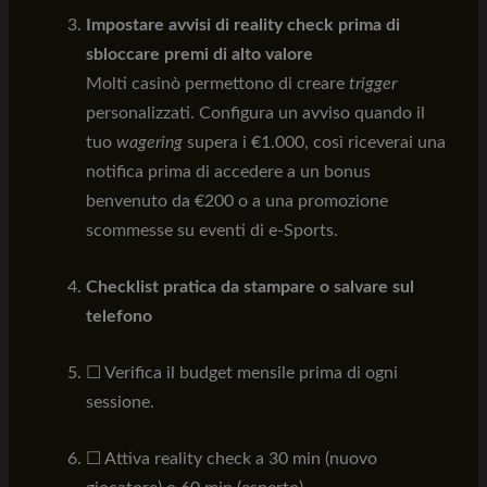
Impostare avvisi di reality check prima di
sbloccare premi di alto valore
Molti casinò permettono di creare
trigger
personalizzati. Configura un avviso quando il
tuo
wagering
supera i €1.000, così riceverai una
notifica prima di accedere a un bonus
benvenuto da €200 o a una promozione
scommesse su eventi di e‑Sports.
Checklist pratica da stampare o salvare sul
telefono
☐ Verifica il budget mensile prima di ogni
sessione.
☐ Attiva reality check a 30 min (nuovo