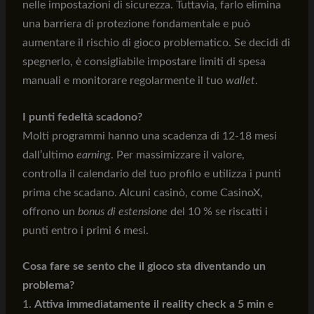
nelle impostazioni di sicurezza. Tuttavia, farlo elimina
una barriera di protezione fondamentale e può
aumentare il rischio di gioco problematico. Se decidi di
spegnerlo, è consigliabile impostare limiti di spesa
manuali e monitorare regolarmente il tuo
wallet
.
I punti fedeltà scadono?
Molti programmi hanno una scadenza di 12‑18 mesi
dall’ultimo
earning
. Per massimizzare il valore,
controlla il calendario del tuo profilo e utilizza i punti
prima che scadano. Alcuni casinò, come CasinoX,
offrono un
bonus di estensione
del 10 % se riscatti i
punti entro i primi 6 mesi.
Cosa fare se sento che il gioco sta diventando un
problema?
1.
Attiva immediatamente il reality check a 5 min
e