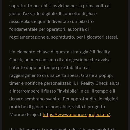
soprattutto per chi si avvicina per la prima volta al
gioco d’azzardo digitale. Il concetto di
gioco
responsabile
è quindi diventato un pilastro
fondamentale per operatori, autorità di
regolamentazione e, soprattutto, per i giocatori stessi.
Un elemento chiave di questa strategia è il Reality
Check, un meccanismo di autogestione che avvisa
l’utente dopo un tempo prestabilito o al
raggiungimento di una certa spesa. Grazie a popup,
timer e notifiche personalizzabili, il Reality Check aiuta
a interrompere il flusso “invisibile” in cui il tempo e il
denaro sembrano svanire. Per approfondire le migliori
pratiche di gioco responsabile, visita il progetto
Monroe Project
https://www.monroe-project.eu/
.
Parallelamente, i programmi fedeltà hanno evoluto il