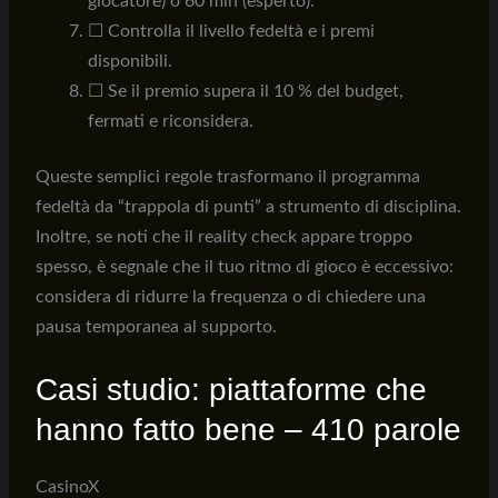
giocatore) o 60 min (esperto).
☐ Controlla il livello fedeltà e i premi
disponibili.
☐ Se il premio supera il 10 % del budget,
fermati e riconsidera.
Queste semplici regole trasformano il programma
fedeltà da “trappola di punti” a strumento di disciplina.
Inoltre, se noti che il reality check appare troppo
spesso, è segnale che il tuo ritmo di gioco è eccessivo:
considera di ridurre la frequenza o di chiedere una
pausa temporanea al supporto.
Casi studio: piattaforme che
hanno fatto bene – 410 parole
CasinoX