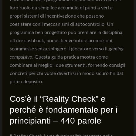
loro ruolo da semplice accumulo di punti a veri e
propri sistemi di incentivazione che possono
coesistere con i meccanismi di autocontrollo. Un
programma ben progettato può premiare la disciplina,
offrire cashback, bonus benvenuto e promozioni
scommesse senza spingere il giocatore verso il
gaming
compulsivo
. Questa guida pratica mostra come
combinare al meglio i due strumenti, fornendo consigli
concreti per chi vuole divertirsi in modo sicuro fin dal
primo deposito.
Cos’è il “Reality Check” e
perché è fondamentale per i
principianti – 440 parole