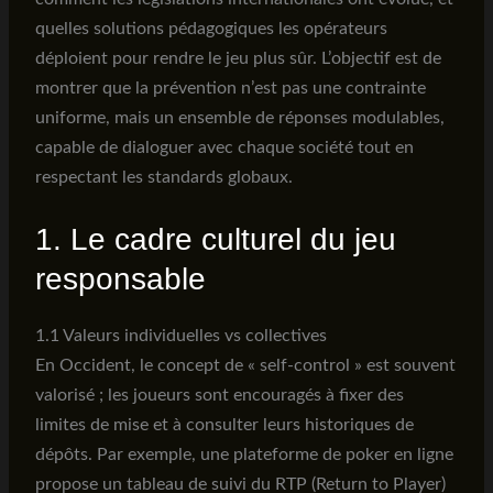
quelles solutions pédagogiques les opérateurs
déploient pour rendre le jeu plus sûr. L’objectif est de
montrer que la prévention n’est pas une contrainte
uniforme, mais un ensemble de réponses modulables,
capable de dialoguer avec chaque société tout en
respectant les standards globaux.
1. Le cadre culturel du jeu
responsable
1.1 Valeurs individuelles vs collectives
En Occident, le concept de « self‑control » est souvent
valorisé ; les joueurs sont encouragés à fixer des
limites de mise et à consulter leurs historiques de
dépôts. Par exemple, une plateforme de poker en ligne
propose un tableau de suivi du RTP (Return to Player)