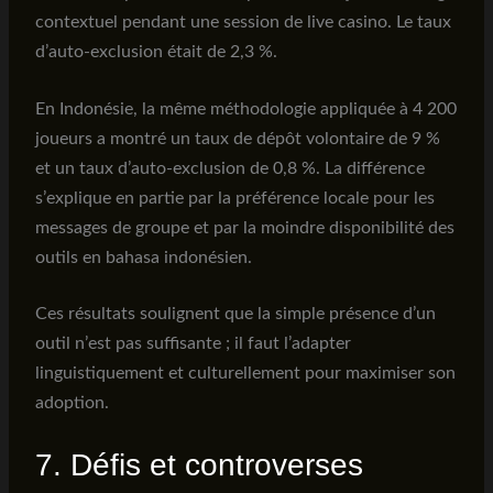
contextuel pendant une session de live casino. Le taux
d’auto‑exclusion était de 2,3 %.
En Indonésie, la même méthodologie appliquée à 4 200
joueurs a montré un taux de dépôt volontaire de 9 %
et un taux d’auto‑exclusion de 0,8 %. La différence
s’explique en partie par la préférence locale pour les
messages de groupe et par la moindre disponibilité des
outils en bahasa indonésien.
Ces résultats soulignent que la simple présence d’un
outil n’est pas suffisante ; il faut l’adapter
linguistiquement et culturellement pour maximiser son
adoption.
7. Défis et controverses