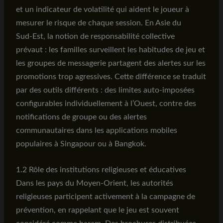
et un indicateur de volatilité qui aident le joueur à
mesurer le risque de chaque session. En Asie du
Sud‑Est, la notion de responsabilité collective
prévaut : les familles surveillent les habitudes de jeu et
les groupes de messagerie partagent des alertes sur les
promotions trop agressives. Cette différence se traduit
par des outils différents : des limites auto‑imposées
configurables individuellement à l’Ouest, contre des
notifications de groupe ou des alertes
communautaires dans les applications mobiles
populaires à Singapour ou à Bangkok.
1.2 Rôle des institutions religieuses et éducatives
Dans les pays du Moyen‑Orient, les autorités
religieuses participent activement à la campagne de
prévention, en rappelant que le jeu est souvent