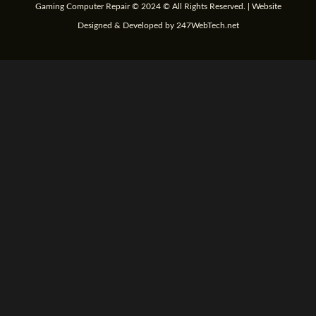
Gaming Computer Repair © 2024 © All Rights Reserved. | Website
Designed & Developed by 247WebTech.net