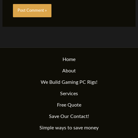
Home
About
We Build Gaming PC Rigs!
Services
Free Quote
Save Our Contact!
Simple ways to save money