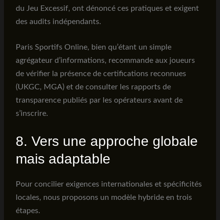
du Jeu Excessif, ont dénoncé ces pratiques et exigent
des audits indépendants.
Paris Sportifs Online, bien qu’étant un simple
agrégateur d’informations, recommande aux joueurs
de vérifier la présence de certifications reconnues
(UKGC, MGA) et de consulter les rapports de
transparence publiés par les opérateurs avant de
s’inscrire.
8. Vers une approche globale
mais adaptable
Pour concilier exigences internationales et spécificités
locales, nous proposons un modèle hybride en trois
étapes.