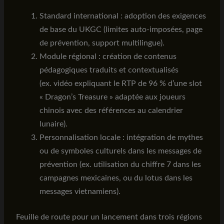
Standard international : adoption des exigences
de base du UKGC (limites auto‑imposées, page
de prévention, support multilingue).
Module régional : création de contenus
pédagogiques traduits et contextualisés
(ex. vidéo expliquant le RTP de 96 % d’une slot
« Dragon’s Treasure » adaptée aux joueurs
chinois avec des références au calendrier
lunaire).
Personnalisation locale : intégration de mythes
ou de symboles culturels dans les messages de
prévention (ex. utilisation du chiffre 7 dans les
campagnes mexicaines, ou du lotus dans les
messages vietnamiens).
Feuille de route pour un lancement dans trois régions