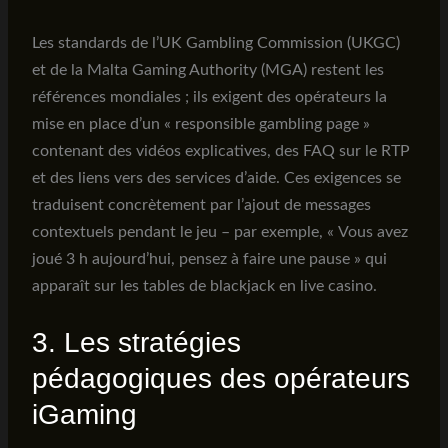
Les standards de l’UK Gambling Commission (UKGC)
et de la Malta Gaming Authority (MGA) restent les
références mondiales ; ils exigent des opérateurs la
mise en place d’un « responsible gambling page »
contenant des vidéos explicatives, des FAQ sur le RTP
et des liens vers des services d’aide. Ces exigences se
traduisent concrètement par l’ajout de messages
contextuels pendant le jeu – par exemple, « Vous avez
joué 3 h aujourd’hui, pensez à faire une pause » qui
apparaît sur les tables de blackjack en live casino.
3. Les stratégies
pédagogiques des opérateurs
iGaming