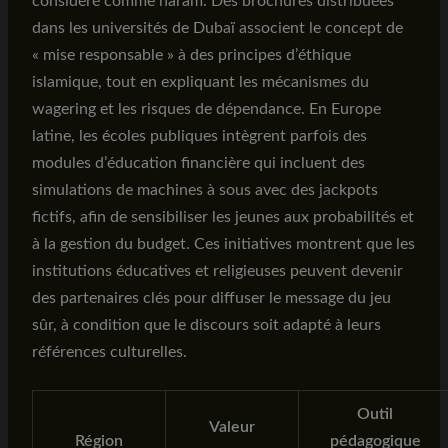
considéré comme haram. Des brochures distribuées
dans les universités de Dubaï associent le concept de
« mise responsable » à des principes d’éthique
islamique, tout en expliquant les mécanismes du
wagering et les risques de dépendance. En Europe
latine, les écoles publiques intègrent parfois des
modules d’éducation financière qui incluent des
simulations de machines à sous avec des jackpots
fictifs, afin de sensibiliser les jeunes aux probabilités et
à la gestion du budget. Ces initiatives montrent que les
institutions éducatives et religieuses peuvent devenir
des partenaires clés pour diffuser le message du jeu
sûr, à condition que le discours soit adapté à leurs
références culturelles.
Outil
Valeur
Région
pédagogique