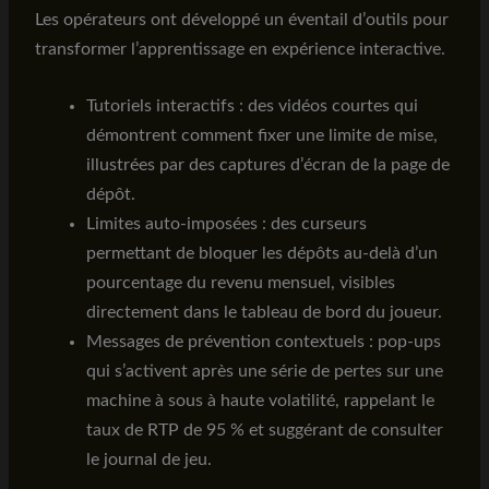
Les opérateurs ont développé un éventail d’outils pour
transformer l’apprentissage en expérience interactive.
Tutoriels interactifs : des vidéos courtes qui
démontrent comment fixer une limite de mise,
illustrées par des captures d’écran de la page de
dépôt.
Limites auto‑imposées : des curseurs
permettant de bloquer les dépôts au-delà d’un
pourcentage du revenu mensuel, visibles
directement dans le tableau de bord du joueur.
Messages de prévention contextuels : pop‑ups
qui s’activent après une série de pertes sur une
machine à sous à haute volatilité, rappelant le
taux de RTP de 95 % et suggérant de consulter
le journal de jeu.