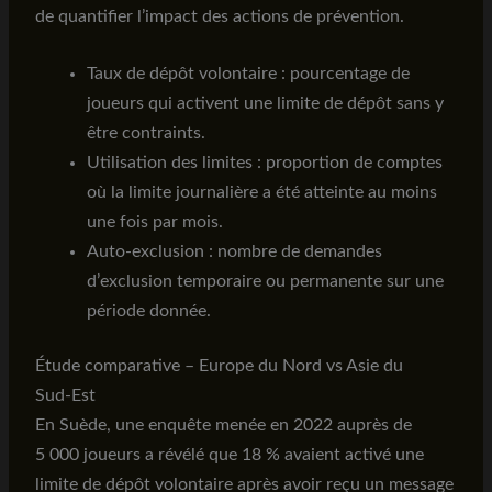
de quantifier l’impact des actions de prévention.
Taux de dépôt volontaire : pourcentage de
joueurs qui activent une limite de dépôt sans y
être contraints.
Utilisation des limites : proportion de comptes
où la limite journalière a été atteinte au moins
une fois par mois.
Auto‑exclusion : nombre de demandes
d’exclusion temporaire ou permanente sur une
période donnée.
Étude comparative – Europe du Nord vs Asie du
Sud‑Est
En Suède, une enquête menée en 2022 auprès de
5 000 joueurs a révélé que 18 % avaient activé une
limite de dépôt volontaire après avoir reçu un message