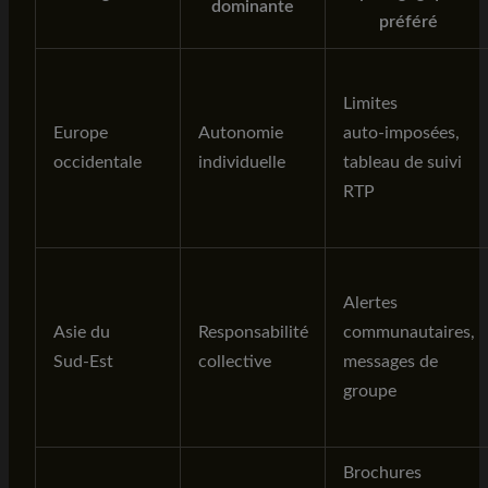
dominante
préféré
Limites
Europe
Autonomie
auto‑imposées,
occidentale
individuelle
tableau de suivi
RTP
Alertes
Asie du
Responsabilité
communautaires,
Sud‑Est
collective
messages de
groupe
Brochures