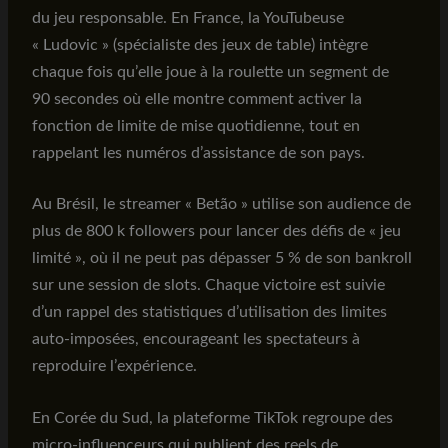
du jeu responsable. En France, la YouTubeuse
« Ludovic » (spécialiste des jeux de table) intègre
chaque fois qu’elle joue à la roulette un segment de
90 secondes où elle montre comment activer la
fonction de limite de mise quotidienne, tout en
rappelant les numéros d’assistance de son pays.
Au Brésil, le streamer « Betão » utilise son audience de
plus de 800 k followers pour lancer des défis de « jeu
limité », où il ne peut pas dépasser 5 % de son bankroll
sur une session de slots. Chaque victoire est suivie
d’un rappel des statistiques d’utilisation des limites
auto‑imposées, encourageant les spectateurs à
reproduire l’expérience.
En Corée du Sud, la plateforme TikTok regroupe des
micro‑influenceurs qui publient des reels de