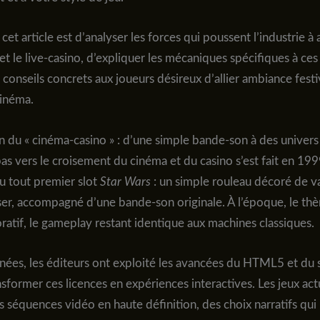
 cet article est d’analyser les forces qui poussent l’industrie à a
et le live‑casino, d’expliquer les mécaniques spécifiques à ces 
s conseils concrets aux joueurs désireux d’allier ambiance festi
cinéma.
on du « cinéma‑casino » : d’une simple bande‑son à des univer
as vers le croisement du cinéma et du casino s’est fait en 199
u tout premier slot
Star Wars
: un simple rouleau décoré de v
ser, accompagné d’une bande‑son originale. À l’époque, le thè
ratif, le gameplay restant identique aux machines classiques.
nnées, les éditeurs ont exploité les avancées du HTML5 et du
sformer ces licences en expériences interactives. Les jeux act
s séquences vidéo en haute définition, des choix narratifs qui