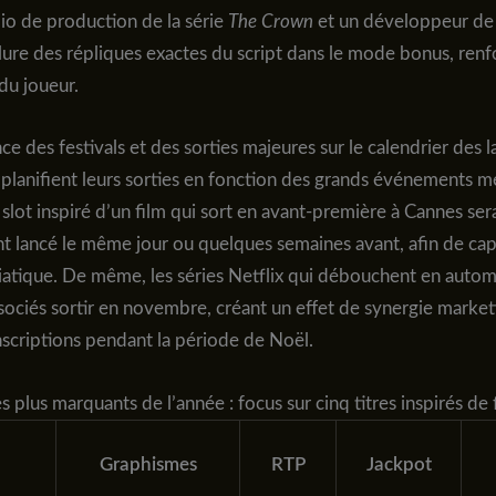
dio de production de la série
The Crown
et un développeur de j
lure des répliques exactes du script dans le mode bonus, renfo
du joueur.
ence des festivals et des sorties majeures sur le calendrier des
 planifient leurs sorties en fonction des grands événements m
lot inspiré d’un film qui sort en avant‑première à Cannes ser
 lancé le même jour ou quelques semaines avant, afin de capi
iatique. De même, les séries Netflix qui débouchent en auto
ssociés sortir en novembre, créant un effet de synergie market
nscriptions pendant la période de Noël.
es plus marquants de l’année : focus sur cinq titres inspirés de 
Graphismes
RTP
Jackpot