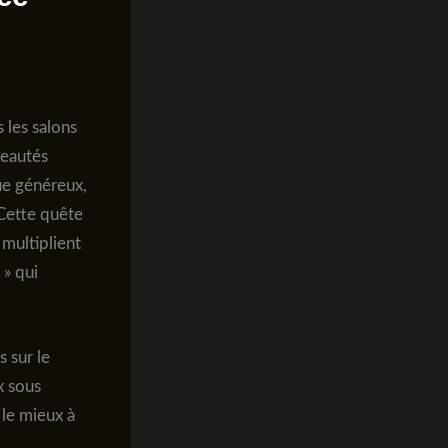
 les salons
veautés
ue généreux,
 Cette quête
 multiplient
 » qui
 sur le
x sous
 le mieux à