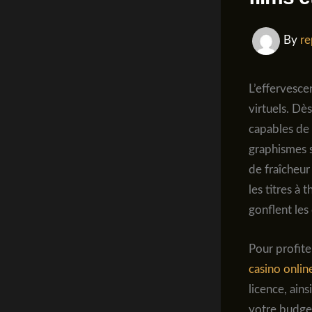
By
re
L’effervesce
virtuels. Dè
capables de 
graphismes sc
de fraîcheur
les titres 
gonflent les 
Pour profit
casino onlin
licence, ain
votre budget