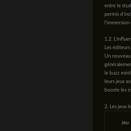
entre le stu
permis d’inc
l’immersion 
1.2. L’influ
Les éditeurs
Un nouveau s
généralement
le buzz méd
leurs jeux a
booste les i
2. Les jeux l
Jeu