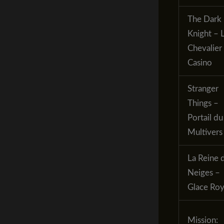
The Dark
Knight – 
Chevalier
Casino
Stranger
Things –
Portail du
Multivers
La Reine 
Neiges –
Glace Roy
Mission: