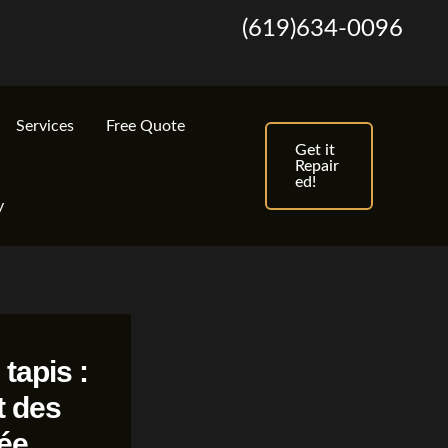
(619)634-0096
Services
Free Quote
Get it
Repair
ed!
y
tapis :
t des
née