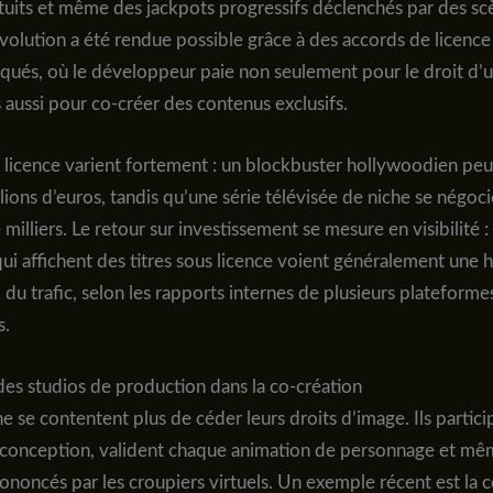
atuits et même des jackpots progressifs déclenchés par des sc
évolution a été rendue possible grâce à des accords de licence
iqués, où le développeur paie non seulement pour le droit d’uti
 aussi pour co‑créer des contenus exclusifs.
 licence varient fortement : un blockbuster hollywoodien peu
llions d’euros, tandis qu’une série télévisée de niche se négoc
milliers. Le retour sur investissement se mesure en visibilité : 
ui affichent des titres sous licence voient généralement une 
du trafic, selon les rapports internes de plusieurs plateforme
s.
 des studios de production dans la co‑création
ne se contentent plus de céder leurs droits d’image. Ils partic
 conception, valident chaque animation de personnage et mê
ononcés par les croupiers virtuels. Un exemple récent est la c